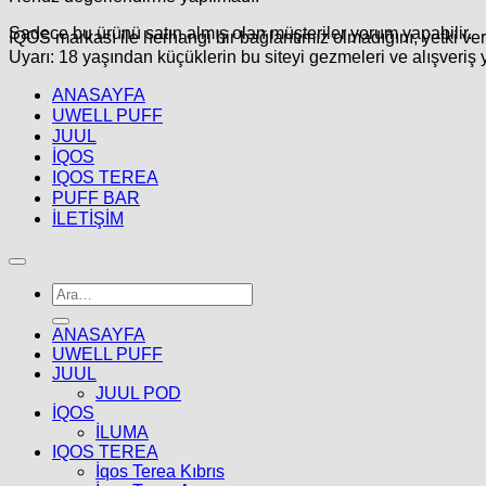
Sadece bu ürünü satın almış olan müşteriler yorum yapabilir.
IQOS markası ile herhangi bir bağlantımız olmadığını, yetki ve
Uyarı: 18 yaşından küçüklerin bu siteyi gezmeleri ve alışveriş 
ANASAYFA
UWELL PUFF
JUUL
İQOS
IQOS TEREA
PUFF BAR
İLETİŞİM
Ara:
ANASAYFA
UWELL PUFF
JUUL
JUUL POD
İQOS
İLUMA
IQOS TEREA
İqos Terea Kıbrıs