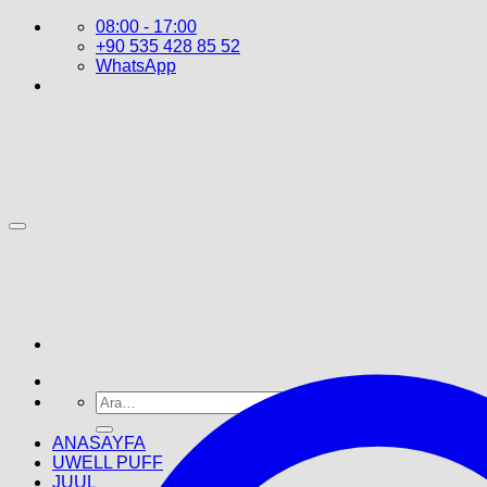
İçeriğe
08:00 - 17:00
atla
+90 535 428 85 52
WhatsApp
Ara:
ANASAYFA
UWELL PUFF
JUUL