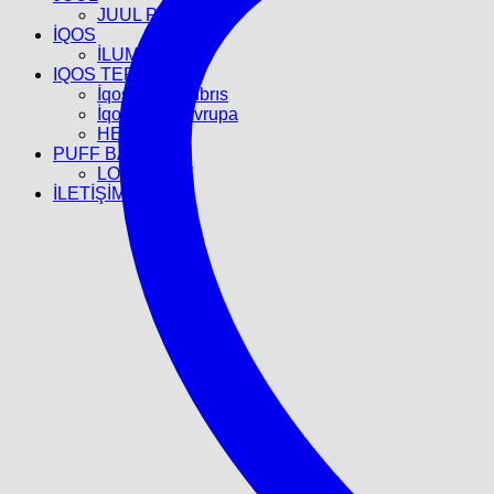
JUUL POD
İQOS
İLUMA
IQOS TEREA
İqos Terea Kıbrıs
İqos Terea Avrupa
HEETS
PUFF BAR
LOST BULZ
İLETİŞİM