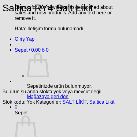
Saltica RY4 Salt Likit
Signup for our newsletter to get notified about
sales and new products. Add any text here or
remove it.
Hata:
İletişim formu bulunamadı.
Giriş Yap
Sepet /
0.00
₺
0
Sepetinizde ürün bulunmuyor.
Bu ürün şu anda stokta yok veya mevcut değil.
Mağazaya geri dön
Stok kodu:
Yok
Kategoriler:
SALT LİKİT
,
Saltica Likit
0
Sepet