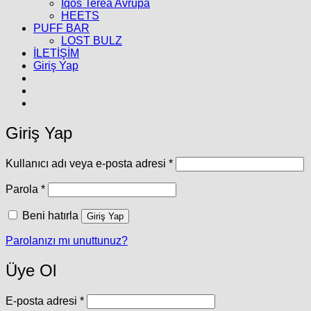
İqos Terea Avrupa
HEETS
PUFF BAR
LOST BULZ
İLETİŞİM
Giriş Yap
Giriş Yap
Gerekli
Kullanıcı adı veya e-posta adresi
*
Gerekli
Parola
*
Beni hatırla
Giriş Yap
Parolanızı mı unuttunuz?
Üye Ol
Gerekli
E-posta adresi
*