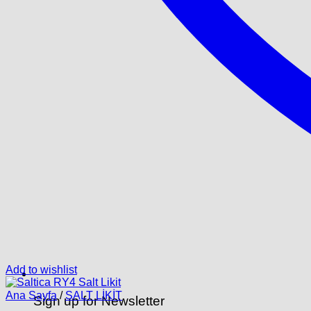
Add to wishlist
Ana Sayfa
/
SALT LİKİT
Sign up for Newsletter