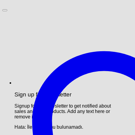
Sign up for Newsletter
Signup for our newsletter to get notified about
sales and new products. Add any text here or
remove it.
Hata:
İletişim formu bulunamadı.