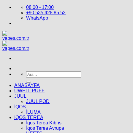
İçeriğe
08:00 - 17:00
atla
+90 535 428 85 52
WhatsApp
Ara:
ANASAYFA
UWELL PUFF
JUUL
JUUL POD
İQOS
İLUMA
IQOS TEREA
İqos Terea Kıbrıs
İqos Terea Avrupa