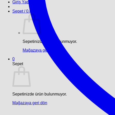
Giriş Yap
Sepet /
0.00
₺
0
Sepetinizde ürün bulunmuyor.
Mağazaya geri dön
0
Sepet
Sepetinizde ürün bulunmuyor.
Mağazaya geri dön