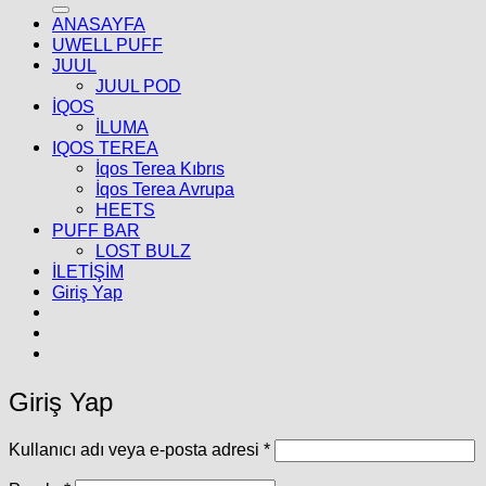
ANASAYFA
UWELL PUFF
JUUL
JUUL POD
İQOS
İLUMA
IQOS TEREA
İqos Terea Kıbrıs
İqos Terea Avrupa
HEETS
PUFF BAR
LOST BULZ
İLETİŞİM
Giriş Yap
Giriş Yap
Gerekli
Kullanıcı adı veya e-posta adresi
*