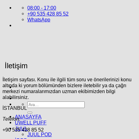
İçeriğe
08:00 - 17:00
atla
+90 535 428 85 52
WhatsApp
İletişim
İletişim sayfası. Konu ile ilgili tüm soru ve önerilerinizi konu
altında ki yorum bölümünden bizlere iletebilir ya da çağrı
merkezi numaralarımızdan uzman ekibimizden bilgi
alabilirsiniz.
Ara:
İSTANBUL
ANASAYFA
Telefon:
UWELL PUFF
JUUL
+90 535 428 85 52
JUUL POD