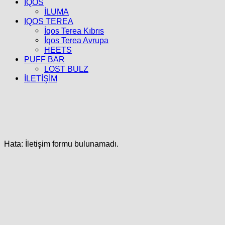
İQOS
İLUMA
IQOS TEREA
İqos Terea Kıbrıs
İqos Terea Avrupa
HEETS
PUFF BAR
LOST BULZ
İLETİŞİM
Hata:
İletişim formu bulunamadı.