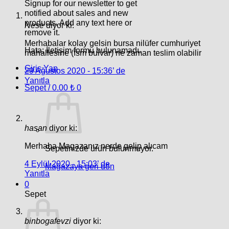
Signup for our newsletter to get
notified about sales and new
products. Add any text here or
Nese
diyor ki:
remove it.
Merhabalar kolay gelsin bursa nilüfer cumhuriyet
Hata:
İletişim formu bulunamadı.
mahallesine (fsm bulvar) ne zaman teslim olabilir
Giriş Yap
29 Ağustos 2020 - 15:36’ de
Yanıtla
Sepet /
0.00
₺
0
hasan
diyor ki:
Merhaba Magazanız nerde gelip alıcam
Sepetinizde ürün bulunmuyor.
4 Eylül 2020 - 15:03’ de
Mağazaya geri dön
Yanıtla
0
Sepet
binbogafevzi
diyor ki: