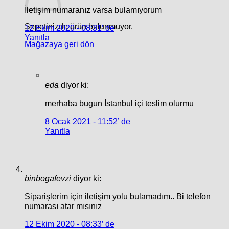
İletişim numaranız varsa bulamıyorum
Sepetinizde ürün bulunmuyor.
12 Ekim 2020 - 08:31’ de
Yanıtla
Mağazaya geri dön
eda
diyor ki:
merhaba bugun İstanbul içi teslim olurmu
8 Ocak 2021 - 11:52’ de
Yanıtla
binbogafevzi
diyor ki:
Siparişlerim için iletişim yolu bulamadım.. Bi telefon
numarası atar mısınız
12 Ekim 2020 - 08:33’ de