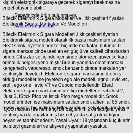
kişinin elektronik sigaraya geçerek sigarayı bırakmasına
engel oluyor olabilir.”
Sepetinizde ürün bulunmuyor.
Bilecik Elektronik Sigara Modelleri ve ,likit çeşitleri fiyatları
Elektronik Sigara Markaları Ve Modelleri :
Mağazaya geri dön
Bilecik Elektronik Sigara Modelleri ,likit çeşitleri fiyatları
Elektronik sigara modeli olarak ilk başta maksimum satılan
eleaf smok joyetech benzer biçimde markaları bulunur. E
sigara markası çinde üretilen en güçlü ve kaliteli cihazlardan
biridir. Cihazlar set içinde içerisinde atomizer, güvence kartı
orjinallik belgesi yer almıştır.Bunun yanında eleaf markası ,
kangertech, vaporesso, smok benzer biçimde markaları yer
verilmiştir. Joyetech Elektronik sigara markasının üretmiş
olduğu modeller ise joyetech ego aio modeli, egrip , evic vtc,
eroll, ego one , evic VT ve Cuboid modelleridir. Eleaf
elektronik sigara markasının ürettiği modeller eleaf iJust 2,
iJust S, iStick Pico ve İstick Pico mega modelidir. Smok
modellerinden ise maksimum satılan smok allien, al 85 smok
g-priv benzer biçimde modeller vardır ve set olarak gönderilir.
IQOS markası ile herhangi bir bağlantımız olmadığını, yetki
verilmiş ya da onaylanmış hizmet ya da satış olmadığını
beyan ve taahhüt ederiz. Yasal Uyarı: 18 yaşından küçüklerin
bu siteyi gezmeleri ve alışveriş yapmaları yasaktır.