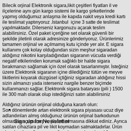
Bilecik orjinal Elektronik sigara,likit çeşitleri fiyatları il ve
ilçelerine aynı gün kargo sistemi ile kargo şirketlerinde
yapmış olduğumuz anlaşma ile kapıda nakit veya kredi kartı
ile teslimat yaptırıyoruz .Istanbul içine 3 satte de teslimat
yapılmaktadır. Dilerseniz kargonuzu açarak teslim
alabilirsiniz. Özel paket içeriğine set olarak güvenli bir
şekilde jiletinli olarak adresinize gönderiyoruz. Ürünlerimiz
tamamen orijinal ve açılmamış kutu içinde yer alır. E sigara
kullanımı çok kolay olduğundan sizin meşhur sigaradan
aldığınız nikotini karşıladığından sigaranın vücuda verdiği
negatif etkilerinden korumak sağlıklı bir halde sigara
bırakmanızı sağlamak için özel olarak tasarlanmıştır. İsteğiniz
üzere Elektronik sigaranın içine dilediğiniz tütün ve meyve
likitlerini koyarak düzgüsel içtiğiniz sigaradan aldığınız hissi
sizin almanızı yada isterseniz nargile benzer biçimde
kullanmanızı sağlar. Elektronik sigara bataryası (pili ) 1500
ile 300 mah olarak olup istediğinizi satın alabilirsiniz
Aldığınız ürünün orijinal olduğuna kararlı olun:
Son dönemlerde artan elektronik sigara piyasası ucuz diye
adlandırılan almış olduğunuz ürünün orijinal barkodunun
Sign up for Newsletter
olmasına açılmamış ve jiletinli olmasına dikkat ediniz. Ayrıca
satılan cihazlara pil ve likit koymadan satmaktadırlar. Ürün