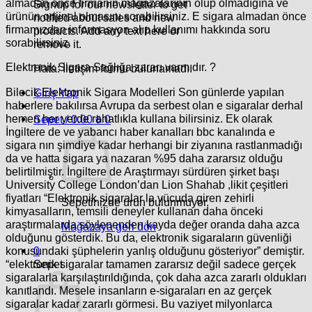
almadan önce firmanın mağazalarının olup olmadığına ve
Signup for our newsletter to get
ürünün orijinal olmasını sorabilirsiniz. E sigara almadan önce
notified about sales and new
firmamızdan informasyon alıp kullanımı hakkında soru
products. Add any text here or
sorabilirsiniz.
remove it.
Elektronik Sigara Sağlığa zararı varmıdır. ?
Hata:
İletişim formu bulunamadı.
Bilecik Elektronik Sigara Modelleri Son günlerde yapılan
Giriş Yap
haberlere bakılırsa Avrupa da serbest olan e sigaralar derhal
hemen her yerde rahatlıkla kullana bilirsiniz. Ek olarak
Sepet /
0.00
₺
0
İngiltere de ve yabancı haber kanalları bbc kanalında e
sigara nın şimdiye kadar herhangi bir ziyanına rastlanmadığı
da ve hatta sigara ya nazaran %95 daha zararsız olduğu
belirtilmiştir. İngiltere de Araştırmayı sürdüren şirket başı
University College London’dan Lion Shahab ,likit çeşitleri
fiyatları “Elektronik sigaralar la vücuda giren zehirli
Sepetinizde ürün bulunmuyor.
kimyasalların, temsili deneyler kullanan daha önceki
araştırmalarda söylenenden kayda değer oranda daha azca
Mağazaya geri dön
olduğunu gösterdik. Bu da, elektronik sigaraların güvenliği
konusundaki şüphelerin yanlış olduğunu gösteriyor” demiştir.
0
“elektronik sigaralar tamamen zararsız değil sadece gerçek
Sepet
sigaralarla karşılaştırıldığında, çok daha azca zararlı oldukları
kanıtlandı. Mesele insanların e-sigaraları en az gerçek
sigaralar kadar zararlı görmesi. Bu vaziyet milyonlarca