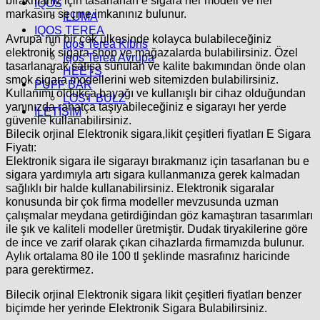
İQOS
markasını seçme imkanınız bulunur.
İLUMA
IQOS TEREA
Avrupa nın bir çok ülkesinde kolayca bulabileceğiniz
İqos Terea Kıbrıs
elektronik sigara shop ve mağazalarda bulabilirsiniz. Özel
İqos Terea Avrupa
tasarlanarak satışa sunulan ve kalite bakımından önde olan
HEETS
smok sigara modellerini web sitemizden bulabilirsiniz.
PUFF BAR
Kullanımı oldukça bayağı ve kullanışlı bir cihaz olduğundan
LOST BULZ
yanınızda rahatça taşıyabileceğiniz e sigarayı her yerde
İLETİŞİM
güvenle kullanabilirsiniz.
Bilecik orjinal Elektronik sigara,likit çeşitleri fiyatları E Sigara
Fiyatı:
Elektronik sigara ile sigarayı bırakmanız için tasarlanan bu e
sigara yardımıyla artı sigara kullanmanıza gerek kalmadan
sağlıklı bir halde kullanabilirsiniz. Elektronik sigaralar
konusunda bir çok firma modeller mevzusunda uzman
çalışmalar meydana getirdiğindan göz kamaştıran tasarımları
ile şık ve kaliteli modeller üretmiştir. Dudak tiryakilerine göre
de ince ve zarif olarak çıkan cihazlarda firmamızda bulunur.
Aylık ortalama 80 ile 100 tl şeklinde masrafınız haricinde
para gerektirmez.
Bilecik orjinal Elektronik sigara likit çeşitleri fiyatları benzer
biçimde her yerinde Elektronik Sigara Bulabilirsiniz.