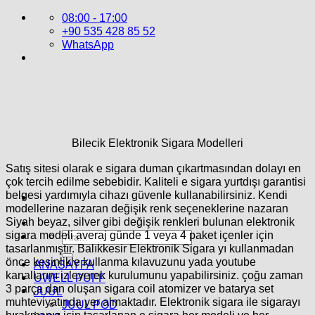
İçeriğe
08:00 - 17:00
atla
+90 535 428 85 52
WhatsApp
Bilecik Elektronik Sigara Modelleri
Satış sitesi olarak e sigara duman çıkartmasından dolayı en
çok tercih edilme sebebidir. Kaliteli e sigara yurtdışı garantisi
belgesi yardımıyla cihazı güvenle kullanabilirsiniz. Kendi
modellerine nazaran değişik renk seçeneklerine nazaran
Siyah beyaz, silver gibi değişik renkleri bulunan elektronik
sigara modeli averaj günde 1 veya 4 paket içenler için
Ara:
tasarlanmıştır. Balıkkesir Elektronik Sigara yı kullanmadan
önce kesinlikle kullanma kılavuzunu yada youtube
ANASAYFA
kanallarını izleyerek kurulumunu yapabilirsiniz. çoğu zaman
UWELL PUFF
3 parça dan oluşan sigara coil atomizer ve batarya set
JUUL
muhteviyatında yer almaktadır. Elektronik sigara ile sigarayı
JUUL POD
bırakmanız için tasarlanan e sigara her modeli ve her