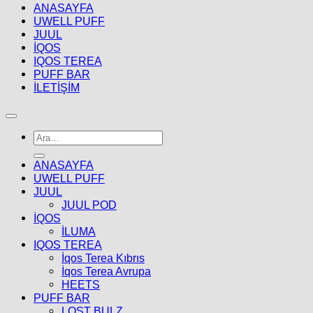
ANASAYFA
UWELL PUFF
JUUL
İQOS
IQOS TEREA
PUFF BAR
İLETİŞİM
Ara:
ANASAYFA
UWELL PUFF
JUUL
JUUL POD
İQOS
İLUMA
IQOS TEREA
İqos Terea Kıbrıs
İqos Terea Avrupa
HEETS
PUFF BAR
LOST BULZ