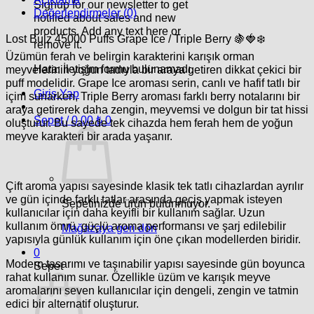
Signup for our newsletter to get
Değerlendirmeler (0)
notified about sales and new
products. Add any text here or
Lost Bulz 45000 Puffs Grape Ice / Triple Berry
🍇🍓❄️
remove it.
Üzümün ferah ve belirgin karakterini karışık orman
Hata:
İletişim formu bulunamadı.
meyvelerinin yoğun tadıyla bir araya getiren dikkat çekici bir
puff modelidir.
Grape Ice
aroması serin, canlı ve hafif tatlı bir
Giriş Yap
içim sunarken,
Triple Berry
aroması farklı berry notalarını bir
araya getirerek daha zengin, meyvemsi ve dolgun bir tat hissi
Sepet /
0.00
₺
0
oluşturur. Bu sayede tek cihazda hem ferah hem de yoğun
meyve karakteri bir arada yaşanır.
Çift aroma yapısı sayesinde klasik tek tatlı cihazlardan ayrılır
ve gün içinde farklı tatlar arasında geçiş yapmak isteyen
Sepetinizde ürün bulunmuyor.
kullanıcılar için daha keyifli bir kullanım sağlar. Uzun
kullanım ömrü, güçlü aroma performansı ve şarj edilebilir
Mağazaya geri dön
yapısıyla günlük kullanım için öne çıkan modellerden biridir.
0
Modern tasarımı ve taşınabilir yapısı sayesinde gün boyunca
Sepet
rahat kullanım sunar. Özellikle üzüm ve karışık meyve
aromalarını seven kullanıcılar için dengeli, zengin ve tatmin
edici bir alternatif oluşturur.