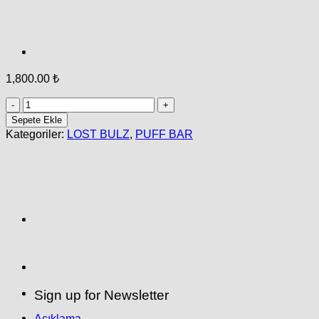
1,800.00
₺
Grape
Ice
Sepete Ekle
/
Kategoriler:
LOST BULZ
,
PUFF BAR
Triple
Berry
adet
Sign up for Newsletter
Açıklama