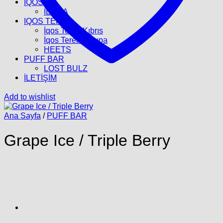
İQOS
İLUMA
IQOS TEREA
İqos Terea Kıbrıs
İqos Terea Avrupa
HEETS
PUFF BAR
LOST BULZ
İLETİŞİM
Add to wishlist
Ana Sayfa
/
PUFF BAR
Grape Ice / Triple Berry