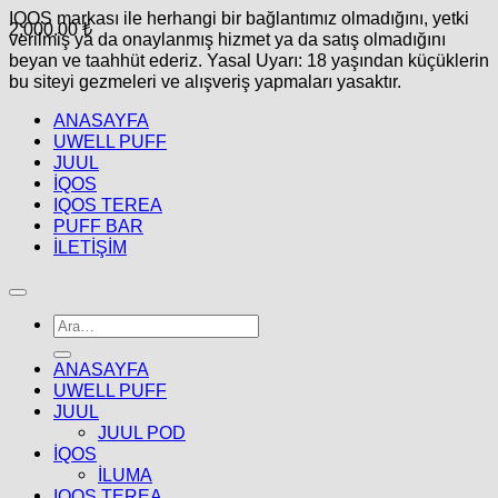
IQOS markası ile herhangi bir bağlantımız olmadığını, yetki
2,000.00
₺
verilmiş ya da onaylanmış hizmet ya da satış olmadığını
beyan ve taahhüt ederiz. Yasal Uyarı: 18 yaşından küçüklerin
bu siteyi gezmeleri ve alışveriş yapmaları yasaktır.
ANASAYFA
UWELL PUFF
JUUL
İQOS
IQOS TEREA
PUFF BAR
İLETİŞİM
Ara:
ANASAYFA
UWELL PUFF
JUUL
JUUL POD
İQOS
İLUMA
IQOS TEREA