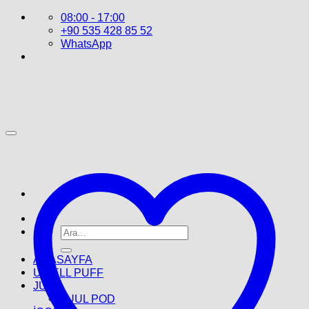
İçeriğe
08:00 - 17:00
atla
+90 535 428 85 52
WhatsApp
Ara:
ANASAYFA
UWELL PUFF
JUUL
JUUL POD