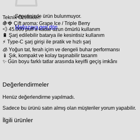
Sepetinizde ürün bulunmuyor.
Teknik Özellikler:
🍇🍓
Çift aroma:
Grape Ice / Triple Berry
Mağazaya geri dön
💨
45.000 puff’a kadar
uzun ömürlü kullanım
🔋
Şarj edilebilir batarya
ile kesintisiz kullanım
⚡
Type-C şarj girişi
ile pratik ve hızlı şarj
🧊
Yoğun tat, ferah içim ve dengeli buhar performansı
📱
Şık, kompakt ve kolay taşınabilir tasarım
✨ Gün boyu farklı tatlar arasında keyifli geçiş imkânı
Değerlendirmeler
Henüz değerlendirme yapılmadı.
Sadece bu ürünü satın almış olan müşteriler yorum yapabilir.
İlgili ürünler