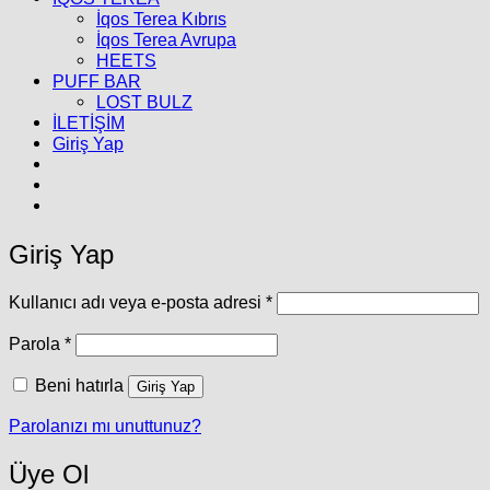
İqos Terea Kıbrıs
İqos Terea Avrupa
HEETS
PUFF BAR
LOST BULZ
İLETİŞİM
Giriş Yap
Giriş Yap
Gerekli
Kullanıcı adı veya e-posta adresi
*
Gerekli
Parola
*
Beni hatırla
Giriş Yap
Parolanızı mı unuttunuz?
Üye Ol