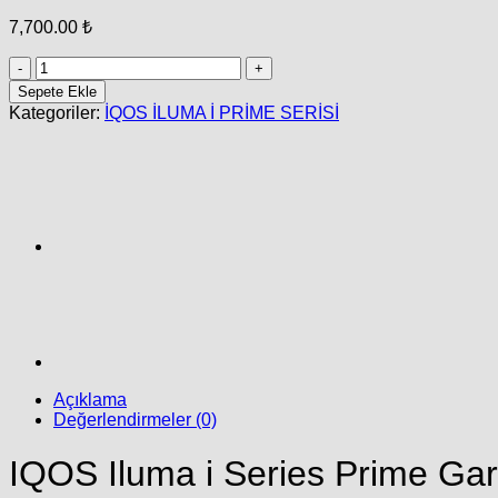
7,700.00
₺
IQOS
Iluma
Sepete Ekle
i
Kategoriler:
İQOS İLUMA İ PRİME SERİSİ
Series
Prime
Garnet
Red
adet
Açıklama
Değerlendirmeler (0)
IQOS Iluma i Series Prime Ga