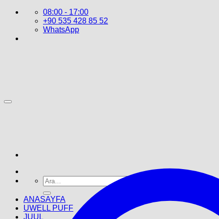
İçeriğe
08:00 - 17:00
atla
+90 535 428 85 52
WhatsApp
Ara:
ANASAYFA
UWELL PUFF
JUUL