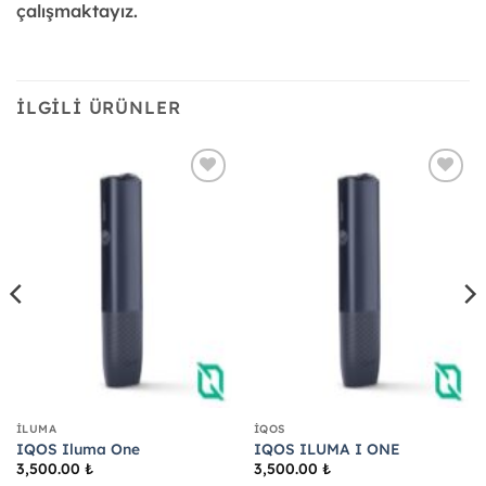
çalışmaktayız.
İLGILI ÜRÜNLER
Add to
Add to
wishlist
wishlist
İLUMA
İQOS
IQOS Iluma One
IQOS ILUMA I ONE
3,500.00
₺
3,500.00
₺