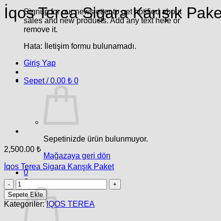
İqos Terea Sigara Karışık Pake
Signup for our newsletter to get notified about
sales and new products. Add any text here or
remove it.
Hata:
İletişim formu bulunamadı.
Giriş Yap
Sepet /
0.00
₺
0
Sepetinizde ürün bulunmuyor.
2,500.00
₺
Mağazaya geri dön
İqos Terea Sigara Karışık Paket
0
Sepet
İqos
Terea
Sepete Ekle
Sigara
Kategoriler:
IQOS TEREA
Karışık
Paket