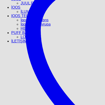
JUUL POD
İQOS
İLUMA
IQOS TEREA
İqos Terea Kıbrıs
İqos Terea Avrupa
HEETS
PUFF BAR
LOST BULZ
İLETİŞİM