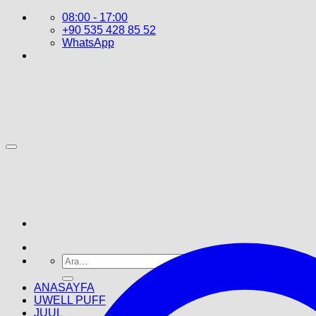
İçeriğe
08:00 - 17:00
atla
+90 535 428 85 52
WhatsApp
Ara:
ANASAYFA
UWELL PUFF
JUUL