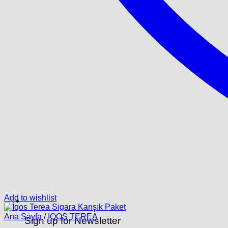
Add to wishlist
Ana Sayfa
/
IQOS TEREA
Sign up for Newsletter