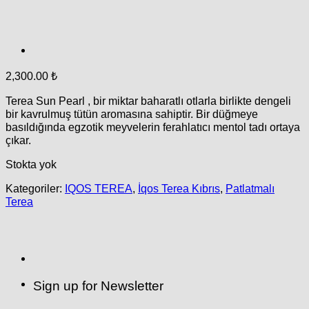
2,300.00
₺
Terea Sun Pearl , bir miktar baharatlı otlarla birlikte dengeli
bir kavrulmuş tütün aromasına sahiptir. Bir düğmeye
basıldığında egzotik meyvelerin ferahlatıcı mentol tadı ortaya
çıkar.
Stokta yok
Kategoriler:
IQOS TEREA
,
İqos Terea Kıbrıs
,
Patlatmalı
Terea
Sign up for Newsletter