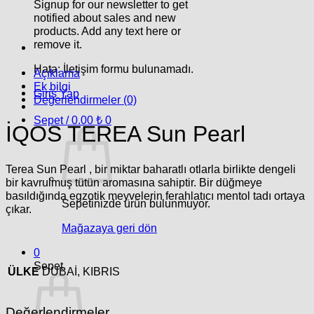
Signup for our newsletter to get
notified about sales and new
products. Add any text here or
remove it.
Hata:
İletişim formu bulunamadı.
Açıklama
Ek bilgi
Giriş Yap
Değerlendirmeler (0)
Sepet /
0.00
₺
0
İQOS TEREA Sun Pearl
Terea Sun Pearl , bir miktar baharatlı otlarla birlikte dengeli
bir kavrulmuş tütün aromasına sahiptir. Bir düğmeye
basıldığında egzotik meyvelerin ferahlatıcı mentol tadı ortaya
Sepetinizde ürün bulunmuyor.
çıkar.
Mağazaya geri dön
0
Sepet
ÜLKE
DUBAİ, KIBRIS
Değerlendirmeler