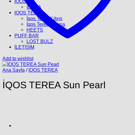
İQOS
İLUMA
IQOS TEREA
İqos Terea Kıbrıs
İqos Terea Avrupa
HEETS
PUFF BAR
LOST BULZ
İLETİŞİM
Add to wishlist
Ana Sayfa
/
IQOS TEREA
İQOS TEREA Sun Pearl