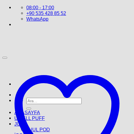
İçeriğe
08:00 - 17:00
atla
+90 535 428 85 52
WhatsApp
Ara:
ANASAYFA
UWELL PUFF
JUUL
JUUL POD