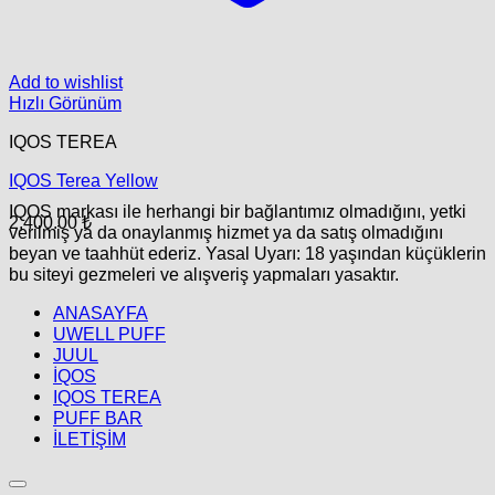
Add to wishlist
Hızlı Görünüm
IQOS TEREA
IQOS Terea Yellow
IQOS markası ile herhangi bir bağlantımız olmadığını, yetki
2,400.00
₺
verilmiş ya da onaylanmış hizmet ya da satış olmadığını
beyan ve taahhüt ederiz. Yasal Uyarı: 18 yaşından küçüklerin
bu siteyi gezmeleri ve alışveriş yapmaları yasaktır.
ANASAYFA
UWELL PUFF
JUUL
İQOS
IQOS TEREA
PUFF BAR
İLETİŞİM