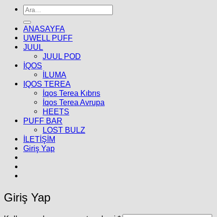
Ara:
ANASAYFA
UWELL PUFF
JUUL
JUUL POD
İQOS
İLUMA
IQOS TEREA
İqos Terea Kıbrıs
İqos Terea Avrupa
HEETS
PUFF BAR
LOST BULZ
İLETİŞİM
Giriş Yap
Giriş Yap