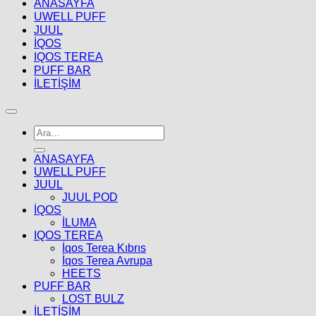
ANASAYFA
UWELL PUFF
JUUL
İQOS
IQOS TEREA
PUFF BAR
İLETİŞİM
Ara:
ANASAYFA
UWELL PUFF
JUUL
JUUL POD
İQOS
İLUMA
IQOS TEREA
İqos Terea Kıbrıs
İqos Terea Avrupa
HEETS
PUFF BAR
LOST BULZ
İLETİŞİM