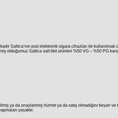
arkadır Saltica’nın pod elektronik sigara cihazları ile kullanılmak
öndermiş olduğumuz Saltica salt likit ürünleri %50 VG – %50 PG k
rilmiş ya da onaylanmış hizmet ya da satış olmadığını beyan ve 
yapmaları yasaktır.