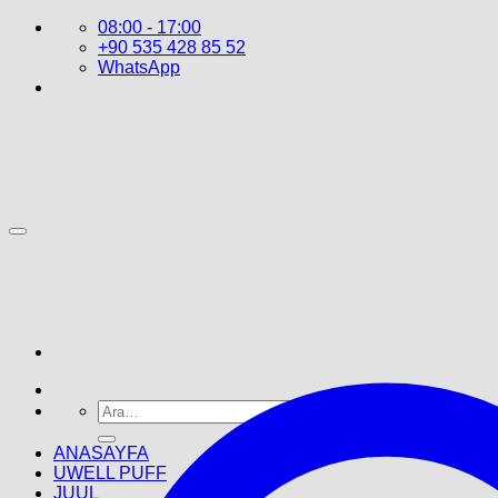
İçeriğe
08:00 - 17:00
atla
+90 535 428 85 52
WhatsApp
Ara:
ANASAYFA
UWELL PUFF
JUUL