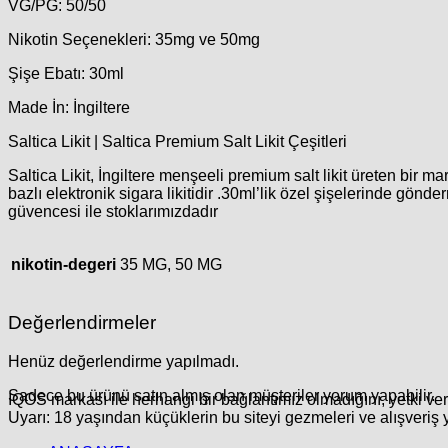
VG/PG: 50/50
Nikotin Seçenekleri: 35mg ve 50mg
Şişe Ebatı: 30ml
Made İn: İngiltere
Saltica Likit | Saltica Premium Salt Likit Çeşitleri
Saltica Likit, İngiltere menşeeli premium salt likit üreten bir m
bazlı elektronik sigara likitidir .30ml’lik özel şişelerinde g
güvencesi ile stoklarımızdadır
nikotin-degeri
35 MG, 50 MG
Değerlendirmeler
Henüz değerlendirme yapılmadı.
Sadece bu ürünü satın almış olan müşteriler yorum yapabilir.
IQOS markası ile herhangi bir bağlantımız olmadığını, yetki ve
Uyarı: 18 yaşından küçüklerin bu siteyi gezmeleri ve alışveriş 