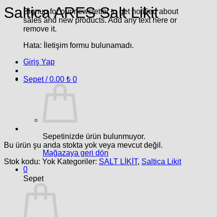
Saltica ARES Salt Likit
Signup for our newsletter to get notified about
sales and new products. Add any text here or
remove it.
Hata:
İletişim formu bulunamadı.
Giriş Yap
Sepet /
0.00
₺
0
Sepetinizde ürün bulunmuyor.
Bu ürün şu anda stokta yok veya mevcut değil.
Mağazaya geri dön
Stok kodu:
Yok
Kategoriler:
SALT LİKİT
,
Saltica Likit
0
Sepet