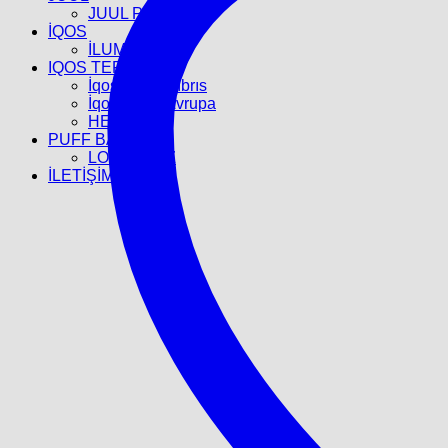
JUUL POD
İQOS
İLUMA
IQOS TEREA
İqos Terea Kıbrıs
İqos Terea Avrupa
HEETS
PUFF BAR
LOST BULZ
İLETİŞİM