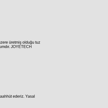
 üzere üretmiş olduğu tuz
arışımdır. JOYETECH
taahhüt ederiz. Yasal