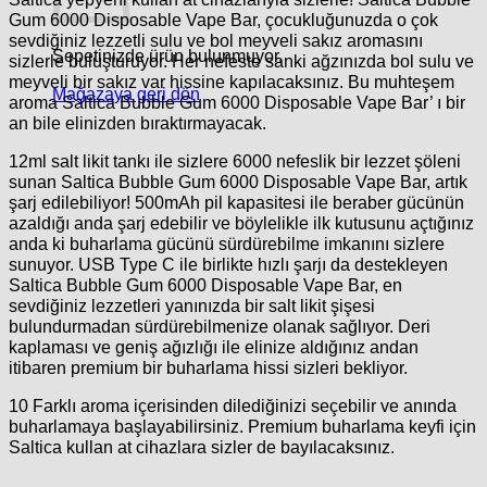
Gum 6000 Disposable Vape Bar, çocukluğunuzda o çok
sevdiğiniz lezzetli sulu ve bol meyveli sakız aromasını
Sepetinizde ürün bulunmuyor.
sizlerle buluşturuyor. Her nefeste sanki ağzınızda bol sulu ve
meyveli bir sakız var hissine kapılacaksınız. Bu muhteşem
Mağazaya geri dön
aroma Saltica Bubble Gum 6000 Disposable Vape Bar’ ı bir
an bile elinizden bıraktırmayacak.
12ml salt likit tankı ile sizlere 6000 nefeslik bir lezzet şöleni
sunan Saltica Bubble Gum 6000 Disposable Vape Bar, artık
şarj edilebiliyor! 500mAh pil kapasitesi ile beraber gücünün
azaldığı anda şarj edebilir ve böylelikle ilk kutusunu açtığınız
anda ki buharlama gücünü sürdürebilme imkanını sizlere
sunuyor. USB Type C ile birlikte hızlı şarjı da destekleyen
Saltica Bubble Gum 6000 Disposable Vape Bar, en
sevdiğiniz lezzetleri yanınızda bir salt likit şişesi
bulundurmadan sürdürebilmenize olanak sağlıyor. Deri
kaplaması ve geniş ağızlığı ile elinize aldığınız andan
itibaren premium bir buharlama hissi sizleri bekliyor.
10 Farklı aroma içerisinden dilediğinizi seçebilir ve anında
buharlamaya başlayabilirsiniz. Premium buharlama keyfi için
Saltica kullan at cihazlara sizler de bayılacaksınız.