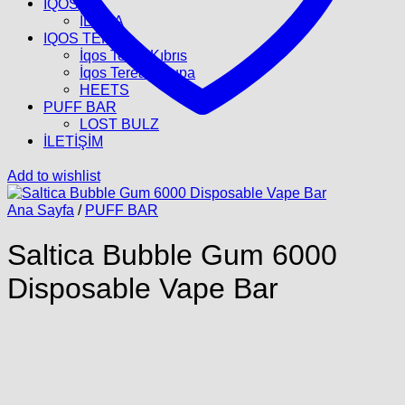
İQOS
İLUMA
IQOS TEREA
İqos Terea Kıbrıs
İqos Terea Avrupa
HEETS
PUFF BAR
LOST BULZ
İLETİŞİM
Add to wishlist
Ana Sayfa
/
PUFF BAR
Saltica Bubble Gum 6000
Disposable Vape Bar