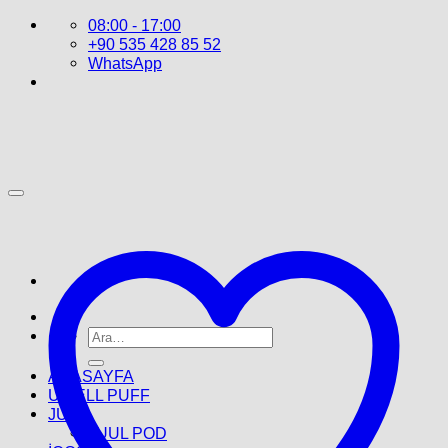
İçeriğe
08:00 - 17:00
atla
+90 535 428 85 52
WhatsApp
Ara:
ANASAYFA
UWELL PUFF
JUUL
JUUL POD