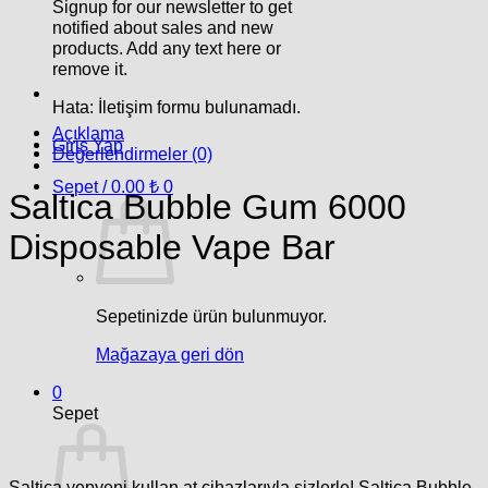
Signup for our newsletter to get
notified about sales and new
products. Add any text here or
remove it.
Hata:
İletişim formu bulunamadı.
Açıklama
Giriş Yap
Değerlendirmeler (0)
Sepet /
0.00
₺
0
Saltica Bubble Gum 6000
Disposable Vape Bar
Sepetinizde ürün bulunmuyor.
Mağazaya geri dön
0
Sepet
Saltica yepyeni kullan at cihazlarıyla sizlerle! Saltica Bubble