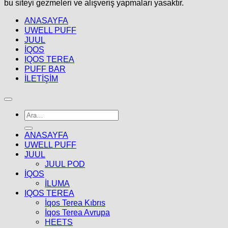
bu siteyi gezmeleri ve alışveriş yapmaları yasaktır.
ANASAYFA
UWELL PUFF
JUUL
İQOS
IQOS TEREA
PUFF BAR
İLETİŞİM
Ara:
ANASAYFA
UWELL PUFF
JUUL
JUUL POD
İQOS
İLUMA
IQOS TEREA
İqos Terea Kıbrıs
İqos Terea Avrupa
HEETS