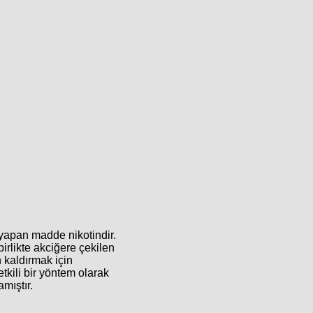
 yapan madde nikotindir.
irlikte akciğere çekilen
n kaldırmak için
tkili bir yöntem olarak
mıştır.