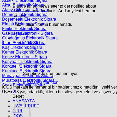
Akseki Elektronik Sigara
Aksu Elektronik Sigara
Signup for our newsletter to get notified about
Alanya Elektronik Sigara
sales and new products. Add any text here or
Demre Elektronik Sigara
remove it.
Döşemealtı Elektronik Sigara
Elmalı Elektronik Sigara
Hata:
İletişim formu bulunamadı.
Finike Elektronik Sigara
Gazipaşa Elektronik Sigara
Giriş Yap
Gündoğmuş Elektronik Sigara
İbradı Elektronik Sigara
Sepet /
0.00
₺
0
Kaş Elektronik Sigara
Kemer Elektronik Sigara
Kepez Elektronik Sigara
Konyaaltı Elektronik Sigara
Korkuteli Elektronik Sigara
Kumluca Elektronik Sigara
Sepetinizde ürün bulunmuyor.
Manavgat Elektronik Sigara
Muratpaşa Elektronik Sigara
Mağazaya geri dön
Serik Elektronik Sigara
IQOS markası ile herhangi bir bağlantımız olmadığını, yetki ve
0
Uyarı: 18 yaşından küçüklerin bu siteyi gezmeleri ve alışveriş 
Sepet
ANASAYFA
UWELL PUFF
JUUL
İQOS