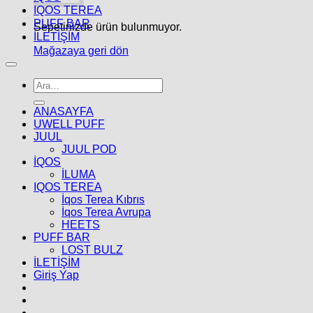
IQOS TEREA
PUFF BAR
Sepetinizde ürün bulunmuyor.
İLETİŞİM
Mağazaya geri dön
Ara:
ANASAYFA
UWELL PUFF
JUUL
JUUL POD
İQOS
İLUMA
IQOS TEREA
İqos Terea Kıbrıs
İqos Terea Avrupa
HEETS
PUFF BAR
LOST BULZ
İLETİŞİM
Giriş Yap