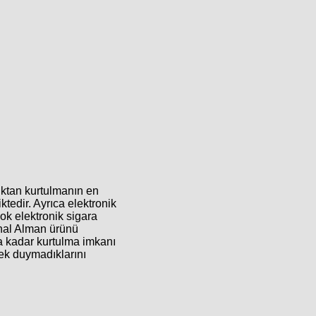
ıktan kurtulmanın en
tedir. Ayrıca elektronik
ok elektronik sigara
inal Alman ürünü
za kadar kurtulma imkanı
rek duymadıklarını