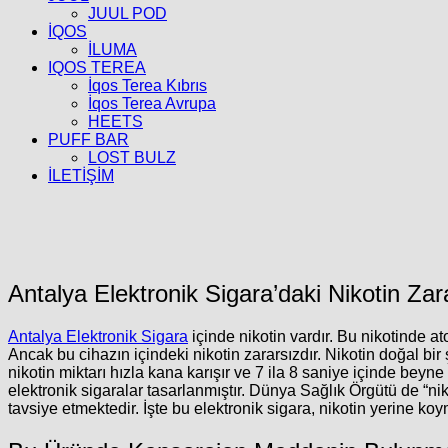
JUUL POD
İQOS
İLUMA
IQOS TEREA
İqos Terea Kıbrıs
İqos Terea Avrupa
HEETS
PUFF BAR
LOST BULZ
İLETİŞİM
Antalya Elektronik Sigara’daki Nikotin Zar
Antalya Elektronik Sigara
içinde nikotin vardır. Bu nikotinde a
Ancak bu cihazın içindeki nikotin zararsızdır. Nikotin doğal bi
nikotin miktarı hızla kana karışır ve 7 ila 8 saniye içinde beyn
elektronik sigaralar tasarlanmıştır. Dünya Sağlık Örgütü de “nik
tavsiye etmektedir. İşte bu elektronik sigara, nikotin yerine k