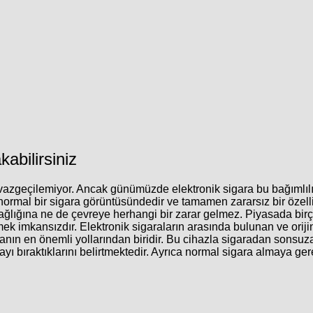
abilirsiniz
lay vazgeçilemiyor. Ancak günümüzde
elektronik sigara
bu bağımlıl
normal bir sigara görüntüsündedir ve tamamen zararsız bir özellik
 sağlığına ne de çevreye herhangi bir zarar gelmez. Piyasada birç
ek imkansızdır. Elektronik sigaraların arasında bulunan ve orij
manın en önemli yollarından biridir. Bu cihazla sigaradan sonsu
ı bıraktıklarını belirtmektedir. Ayrıca normal sigara almaya ge