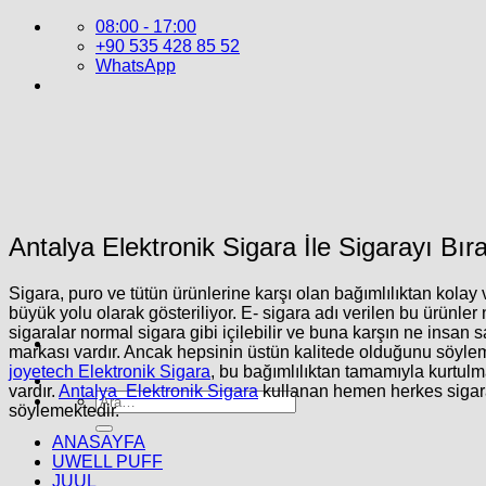
İçeriğe
08:00 - 17:00
atla
+90 535 428 85 52
WhatsApp
Antalya Elektronik Sigara İle Sigarayı Bırak
Sigara, puro ve tütün ürünlerine karşı olan bağımlılıktan ko
büyük yolu olarak gösteriliyor.
E- sigara
adı verilen bu ürünler 
sigaralar normal sigara gibi içilebilir ve buna karşın ne insan
markası vardır. Ancak hepsinin üstün kalitede olduğunu söylem
joyetech Elektronik Sigara
, bu bağımlılıktan tamamıyla kurtul
vardır.
Antalya Elektronik Sigara
kullanan hemen herkes sigaray
Ara:
söylemektedir.
ANASAYFA
UWELL PUFF
JUUL