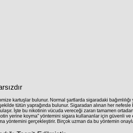
arsızdır
tomize kartuşlar bulunur. Normal şartlarda sigaradaki bağımlılığı
r şekilde tütün yaprağında bulunur. Sigaradan alınan her nefesle b
e ulaşır. İşte bu nikotinin vücuda vereceği zararı tamamen ortada
otin yerine koyma” yöntemini sigara kullananlar için güvenli ve e
oyma yöntemini gerçekleştirir. Birçok uzman da bu yöntemin onayla