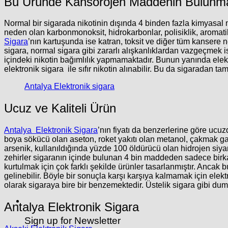
Bu Üründe Kansorojen Maddenin Bulunmadı
Normal bir sigarada nikotinin dışında 4 binden fazla kimyas
neden olan karbonmonoksit, hidrokarbonlar, polisiklik, aromati
Sigara
’nın kartuşunda ise katran, toksit ve diğer tüm kansere 
sigara, normal sigara gibi zararlı alışkanlıklardan vazgeçmek 
içindeki nikotin bağımlılık yapmamaktadır. Bunun yanında elek
elektronik sigara ile sıfır nikotin alınabilir. Bu da sigaradan 
Antalya Elektronik sigara
Ucuz ve Kaliteli Ürün
Antalya Elektronik Sigara
’nın fiyatı da benzerlerine göre ucuz
boya sökücü olan aseton, roket yakıtı olan metanol, çakmak gaz
arsenik, kullanıldığında yüzde 100 öldürücü olan hidrojen siyan
zehirler sigaranın içinde bulunan 4 bin maddeden sadece birka
kurtulmak için çok farklı şekilde ürünler tasarlanmıştır. Ancak 
gelinebilir. Böyle bir sonuçla karşı karşıya kalmamak için elek
olarak sigaraya bire bir benzemektedir. Üstelik sigara gibi du
Antalya Elektronik Sigara
Sign up for Newsletter