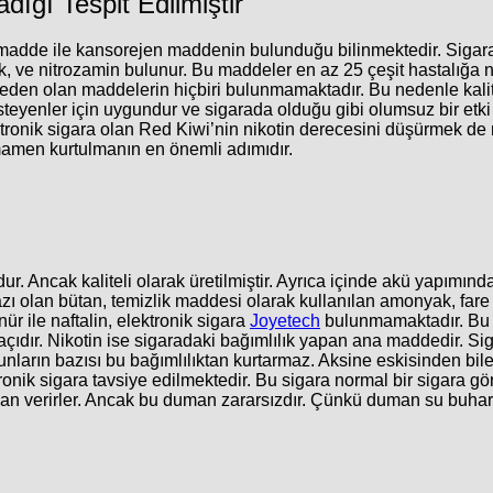
ğı Tespit Edilmiştir
al madde ile kansorejen maddenin bulunduğu bilinmektedir. Sig
k, ve nitrozamin bulunur. Bu maddeler en az 25 çeşit hastalığa 
neden olan maddelerin hiçbiri bulunmamaktadır. Bu nedenle kalit
isteyenler için uygundur ve sigarada olduğu gibi olumsuz bir etk
tronik sigara olan Red Kiwi’nin nikotin derecesini düşürmek de
tamamen kurtulmanın en önemli adımıdır.
dur. Ancak kaliteli olarak üretilmiştir. Ayrıca içinde akü yapımın
ı olan bütan, temizlik maddesi olarak kullanılan amonyak, fare 
ür ile naftalin, elektronik sigara
Joyetech
bulunmamaktadır. Bu 
çıdır. Nikotin ise sigaradaki bağımlılık yapan ana maddedir. Si
bunların bazısı bu bağımlılıktan kurtarmaz. Aksine eskisinden bil
tronik sigara tavsiye edilmektedir. Bu sigara normal bir sigara 
man verirler. Ancak bu duman zararsızdır. Çünkü duman su buharı