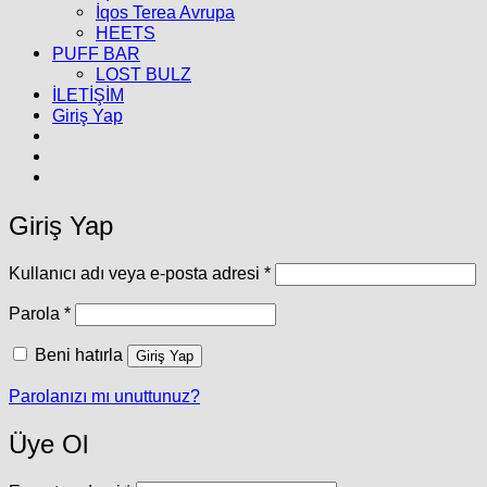
İqos Terea Avrupa
HEETS
PUFF BAR
LOST BULZ
İLETİŞİM
Giriş Yap
Giriş Yap
Gerekli
Kullanıcı adı veya e-posta adresi
*
Gerekli
Parola
*
Beni hatırla
Giriş Yap
Parolanızı mı unuttunuz?
Üye Ol