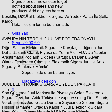
Signup for our newsletter to get
notified about sales and new
products. Add any text here or
remove it.
Beşiktaş Da Juul Elektronik Sigara Ve Yedek Parça İle Şeffaf
Kargo
Hata:
İletişim formu bulunamadı.
Giriş Yap
AVRUPA NIN TERCİHİ JUUL VE POD FDA ONAYLI
Sepet /
0.00
₺
0
Diğer Satılan Elektronik Sigara İle Karşılaştırıldığında Juul
Daha Başarılı Olarak Piyasa da Yerini Aldı. FDA Da Yapılan
Araştırmada Podların Likitleri (Kartuş) Ları Daha Güvenli
Olarak Testlerden Çıkmıştır. Elektronik Sigara Juul İle Artık
Sigarayı Bırakmak Mümkün.
Sepetinizde ürün bulunmuyor.
Mağazaya geri dön
JUUL ELEKTRONİK SİGARA VE YEDEK PARÇA !!
0
Son Günlerde Juul Markası İle Piyasaya Gelen Elektronik
Sepet
Sigara Devi Juul Artık Türkiye de vaporesso.org Den Sipariş
Verebilirsiniz. Juul Güçlü Dumanı Sayesinde Sizlerin Sigara
Hissini Tamamen Ortadan Kaldırır.
Juul
Elektronik Sigara