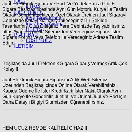
İQOS
Juul Elektronik Sigara Ve Pod Ve Yedek Parça Gibi E
İLUMA
Sigara Beşiktaş İlçesinde Aynı Gün Motorlu Kurye İle Teslim
IQOS TEREA
Olarak Gönderilmektedir. Özel Olarak Üretilen Juul Sigarayı
İqos Terea Kıbrıs
Cebinizde Kolaylıkla Taşıyabileceğiniz Bir Şekilde
İqos Terea Avrupa
Tasarlanmış Olup Gittiğiniz Yere Cebinizde Taşıyabilirsiniz.
HEETS
https://vapes.com.tr/ Sitemizden Vereceğiniz Sipariş İster
PUFF BAR
Sipariş Formu Veya Telefon İle Vereceğiniz Adrese Teslim
LOST BULZ
Edilir.
İLETİŞİM
Beşiktaş da Juul Elektronik Sigara Sipariş Vermek Artık Çok
Kolay !!
Juul Elektronik Sigara Siparişini Artık Web Sitemiz
Üzerinden Beşiktaş İçinde Online Olarak Verebilirsiniz.
Kapıda Ödeme İle İster Kredi Kartı İster Nakit Olarak Aynı
Gün Kurye İle Gönderilir. Jiletinli Ve Orjinal Juul Ve Pod İçin
Daha Detaylı Bilgiyi Sitemizden Öğrenebilirsiniz.
HEM UCUZ HEMDE KALİTELİ CİHAZ !!