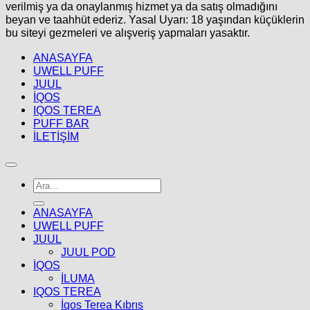
verilmiş ya da onaylanmış hizmet ya da satış olmadığını
beyan ve taahhüt ederiz. Yasal Uyarı: 18 yaşından küçüklerin
bu siteyi gezmeleri ve alışveriş yapmaları yasaktır.
ANASAYFA
UWELL PUFF
JUUL
İQOS
IQOS TEREA
PUFF BAR
İLETİŞİM
Ara:
ANASAYFA
UWELL PUFF
JUUL
JUUL POD
İQOS
İLUMA
IQOS TEREA
İqos Terea Kıbrıs