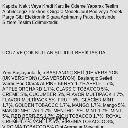
Kapıda Nakit Veya Kredi Kartı İle Ödeme Yaparak Teslim
Alabileceğiz Elektronik Sigara Modeli Juul Pod veya Yedek
Parça Gibi Elektronik Sigara Açılmamış Paket İçerisinde
Sizlere Teslim Edilmektedir.
UCUZ VE ÇOK KULLANIŞLI JUUL BEŞİKTAŞ DA
Yeni Başlayanlar İçin BAŞLANGIÇ SETİ (DE VERSİYON
(UK VERSİYON) (USA VERSİYON) Başlangıç Setleri
Vardır. Pod Olarak ALPİNE BERRY 1.7% APPLE 1.7%,
APPLE ORCHARD 1.7%, CLASSİC TOBACCO 5%,
CREME 5%, CUCUMBER 5%, FLAVOR MULTİPACK 1.7%,
FLAVOR MULTİPACK 5%, FRUİT 5%, GLACİER MİNT
1.7%, GOLDEN TOBACCO 1.7%, MANGO 1.7%, Mango 5%,
MANGO NECTAR 1.7%, MENTHOL 5%, MİNT 1.7%, MİNT
5%, RED BERRİES 1.7%, RİCH TOBACCO 1.7%, ROYAL
Sign up for Newsletter
CRÈME 1.7%, VANİLLA 5%, VİRGİNİA TOBACCO 3%,
VİRGİNİA TOBACCO 5% Gibi Aromalar Mevcuttur.