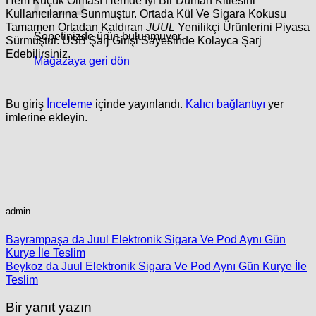
Hem Küçük Olması Hemde İyi Bir Duman Kitlesini
Kullanıcılarına Sunmuştur. Ortada Kül Ve Sigara Kokusu
Tamamen Ortadan Kaldıran
JUUL
Yenilikçi Ürünlerini Piyasa
Sepetinizde ürün bulunmuyor.
Sürmüştür. USB Şarj Girişi Sayesinde Kolayca Şarj
Edebilirsiniz.
Mağazaya geri dön
Bu giriş
İnceleme
içinde yayınlandı.
Kalıcı bağlantıyı
yer
imlerine ekleyin.
admin
Bayrampaşa da Juul Elektronik Sigara Ve Pod Aynı Gün
Kurye İle Teslim
Beykoz da Juul Elektronik Sigara Ve Pod Aynı Gün Kurye İle
Teslim
Bir yanıt yazın