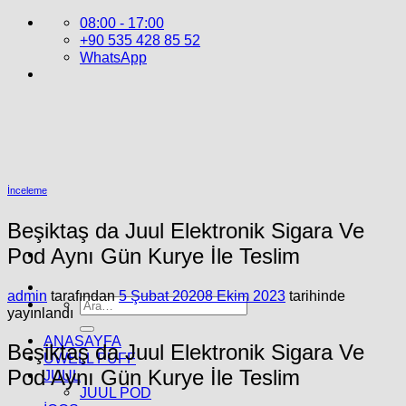
İçeriğe
08:00 - 17:00
atla
+90 535 428 85 52
WhatsApp
İnceleme
Beşiktaş da Juul Elektronik Sigara Ve
Pod Aynı Gün Kurye İle Teslim
admin
tarafından
5 Şubat 2020
8 Ekim 2023
tarihinde
Ara:
yayınlandı
ANASAYFA
Beşiktaş da Juul Elektronik Sigara Ve
UWELL PUFF
Pod Aynı Gün Kurye İle Teslim
JUUL
JUUL POD