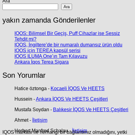
Ara
Ara
yakın zamanda Gönderilenler
IQOS: Bilimsel Bir Geçiş, Puff Cihazlar ise Sessiz
Tehdit mi?
IQOS, İngiltere’de bir numaralı dumansız ürün oldu
IQOS için TEREA kapsül serisi
IQOS ILUMA One’ın Tam Kılavuzu
Ankara İqos Terea Sigara
Son Yorumlar
Hatice öztonga
-
Kocaeli İQOS Ve HEETS
Hussein
-
Ankara İQOS Ve HEETS Çeşitleri
Mustafa Soydan
-
Balıkesir İQOS Ve HEETS Çeşitleri
Ahmet
-
İletişim
Herbert Manfred Schalau
-
İletişim
IQOS markası ile herhangi bir bağlantımız olmadığını, yetki