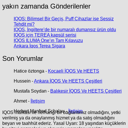
yakın zamanda Gönderilenler
IQOS: Bilimsel Bir Geçiş, Puff Cihazlar ise Sessiz
Tehdit mi?
IQOS, İngiltere’de bir numaralı dumansız ürün oldu
IQOS için TEREA kapsül serisi
IQOS ILUMA One’ın Tam Kılavuzu
Ankara İqos Terea Sigara
Son Yorumlar
Hatice öztonga
-
Kocaeli İQOS Ve HEETS
Hussein
-
Ankara İQOS Ve HEETS Çeşitleri
Mustafa Soydan
-
Balıkesir İQOS Ve HEETS Çeşitleri
Ahmet
-
İletişim
Herbert Manfred Schalau
-
İletişim
IQOS markası ile herhangi bir bağlantımız olmadığını, yetki
verilmiş ya da onaylanmış hizmet ya da satış olmadığını
beyan ve taahhüt ederiz. Yasal Uyarı: 18 yaşından küçüklerin