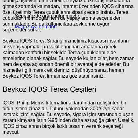
oldukça işlevsel bir hizmettir. Beykoz’daki satış noktalarına
gitmek zorunda kalmadan, internet üzerinden IQOS cihazına
özel üretilmiş Terea çubuklarını sipariş edebilirsiniz. Terea
Sepetinizde ürün bulunmuyor.
çubukları, hem doğal hem de yapay aroma seçenekleri
sunmaktadır. Bu da kullanıcılara zevklerine uygun
Mağazaya geri dön
seçenekler sunar.
Beykoz IQOS Terea Sipariş hizmetimiz kısacası insanların
alışveriş yapmak için vakitlerini harcamalarına gerek
kalmadan konforlu bir şekilde Terea çubuklarını elde
etmelerine olanak sağlar. Bu sayede kullanıcılar, hem zaman
hem de çaba açısından önemli bir avantaj elde ederler. Bu
hizmetle ilgili merak ettiklerinizi düşünüyorsanız, hemen
Beykoz IQOS Terea firmamıza göz atabilirsiniz.
Beykoz IQOS Terea Çeşitleri
IQOS, Philip Morris International tarafından geliştirilen bir
tütün ısıtma cihazıdır. Tütünü yakmadan 300°C’ye kadar
ısıtarak içimi sağlar. Bu sayede, sigara içim sırasında oluşan
zararlı kimyasalların %95’inden daha azı açığa çıkar. Üstelik,
IQOS cihazlarının birçok farklı tasarım ve renk seçeneği
mevcut.