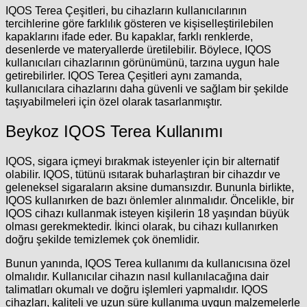
IQOS Terea Çeşitleri
, bu cihazların kullanıcılarının
tercihlerine göre farklılık gösteren ve kişiselleştirilebilen
kapaklarını ifade eder. Bu kapaklar, farklı renklerde,
desenlerde ve materyallerde üretilebilir. Böylece, IQOS
kullanıcıları cihazlarının görünümünü, tarzına uygun hale
getirebilirler. IQOS Terea Çeşitleri aynı zamanda,
kullanıcılara cihazlarını daha güvenli ve sağlam bir şekilde
taşıyabilmeleri için özel olarak tasarlanmıştır.
Beykoz IQOS Terea Kullanımı
IQOS, sigara içmeyi bırakmak isteyenler için bir alternatif
olabilir. IQOS, tütünü ısıtarak buharlaştıran bir cihazdır ve
geleneksel sigaraların aksine dumansızdır. Bununla birlikte,
IQOS kullanırken de bazı önlemler alınmalıdır. Öncelikle, bir
IQOS cihazı kullanmak isteyen kişilerin 18 yaşından büyük
olması gerekmektedir. İkinci olarak, bu cihazı kullanırken
doğru şekilde temizlemek çok önemlidir.
Bunun yanında,
IQOS Terea kullanımı
da kullanıcısına özel
olmalıdır. Kullanıcılar cihazın nasıl kullanılacağına dair
talimatları okumalı ve doğru işlemleri yapmalıdır. IQOS
cihazları, kaliteli ve uzun süre kullanıma uygun malzemelerle