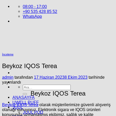
İçeriğe
08:00 - 17:00
atla
+90 535 428 85 52
WhatsApp
İnceleme
Beykoz IQOS Terea
admin
tarafından
17 Haziran 2023
8 Ekim 2023
tarihinde
yayınlandı
Ara:
Beykoz IQOS Terea
ANASAYFA
UWELL PUFF
Beykoz IQOS Terea
olarak müşterilerimize güvenli alışveriş
JUUL
olanağı sunuyoruz. Elektronik sigara ve IQOS ürünleri
JUUL POD
konusunda uzmanlaşmış ekibimiz, sağlık ve kalite