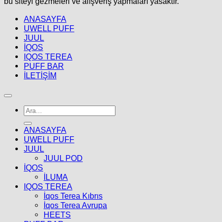
bu siteyi gezmeleri ve alışveriş yapmaları yasaktır.
ANASAYFA
UWELL PUFF
JUUL
İQOS
IQOS TEREA
PUFF BAR
İLETİŞİM
Ara:
ANASAYFA
UWELL PUFF
JUUL
JUUL POD
İQOS
İLUMA
IQOS TEREA
İqos Terea Kıbrıs
İqos Terea Avrupa
HEETS