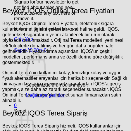
Signup for our newsletter to get
notified about sales and new
Beykoz IQOS Orijinal Terea Fiyatları
products. Add any text here or
remove it.
Beykoz IQOS Orijinal Terea Fiyatları
, elektronik sigara
Hata:
İletişim formu bulunamadı.
kullanıcılarının ilgisini çeken bir konu haline geldi. IQOS,
geleneksel sigaraların yerini alabilecek bir ürün olarak
Giriş Yap
piyasada bulunmaktadır. Orijinal Terea modelleri, yeni nesil
teknolojilerle donatılmış ve her gün daha popüler hale
Sepet /
0.00
₺
0
gelmektedir. Fiyatlandırma açısından, IQOS’un çeşitli
modelleri, performanslarına ve özelliklerine göre değişiklik
göstermektedir.
Orijinal Terea’nın kullanımı kolay, temizliği kolay ve uygun
fiyatlı alternatifler arayanlar için harika bir seçenektir. Sağlıklı
bir yaşam tarzı için geleneksel sigaralardan IQOS’a geçiş
Sepetinizde ürün bulunmuyor.
yapmak, size daha az zararlı seçenekler sunacaktır. IQOS
Orijinal Terea, Türkiye’de hizmet sunan firmamızdan satın
Mağazaya geri dön
alınabilir.
0
Sepet
Beykoz IQOS Terea Sipariş
Beykoz IQOS Terea Sipariş
hizmeti, IQOS kullananlar için