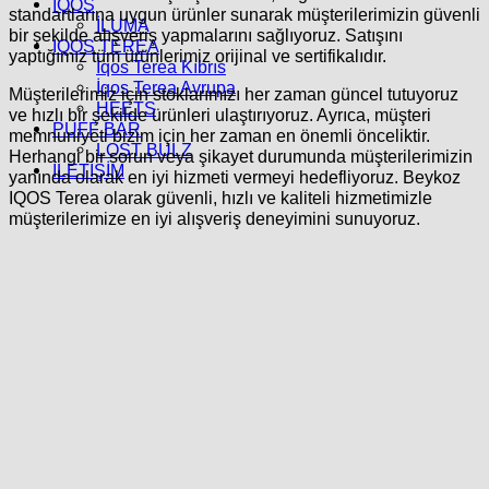
İQOS
standartlarına uygun ürünler sunarak müşterilerimizin güvenli
İLUMA
bir şekilde alışveriş yapmalarını sağlıyoruz. Satışını
IQOS TEREA
yaptığımız tüm ürünlerimiz orijinal ve sertifikalıdır.
İqos Terea Kıbrıs
İqos Terea Avrupa
Müşterilerimiz için stoklarımızı her zaman güncel tutuyoruz
HEETS
ve hızlı bir şekilde ürünleri ulaştırıyoruz. Ayrıca, müşteri
PUFF BAR
memnuniyeti bizim için her zaman en önemli önceliktir.
LOST BULZ
Herhangi bir sorun veya şikayet durumunda müşterilerimizin
İLETİŞİM
yanında olarak en iyi hizmeti vermeyi hedefliyoruz. Beykoz
IQOS Terea olarak güvenli, hızlı ve kaliteli hizmetimizle
müşterilerimize en iyi alışveriş deneyimini sunuyoruz.