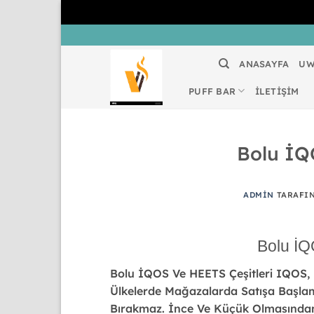
İçeriğe
atla
ANASAYFA
UW
PUFF BAR
İLETİŞİM
Bolu İQ
ADMIN
TARAFI
Bolu İQ
Bolu İQOS Ve HEETS Çeşitleri
IQOS, 
Ülkelerde Mağazalarda Satışa Başlamış
Bırakmaz. İnce Ve Küçük Olmasından D