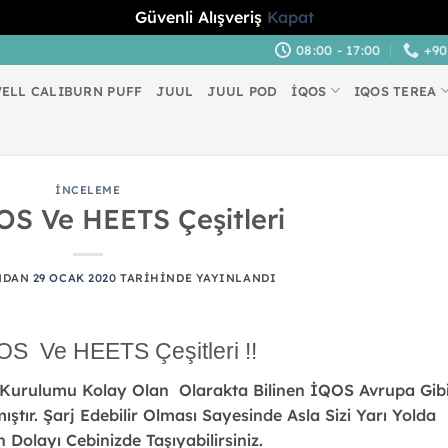
Güvenli Alışveriş
Kapat
08:00 - 17:00
+90
ELL CALIBURN PUFF
JUUL
JUUL POD
İQOS
IQOS TEREA
İNCELEME
OS Ve HEETS Çeşitleri
NDAN
29 OCAK 2020
TARIHINDE YAYINLANDI
OS Ve HEETS Çeşitleri !!
Kurulumu Kolay Olan Olarakta Bilinen İQOS Avrupa Gib
tır. Şarj Edebilir Olması Sayesinde Asla Sizi Yarı Yolda
olayı Cebinizde Taşıyabilirsiniz.