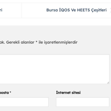
ri
Bursa İQOS Ve HEETS Çeşitleri
ak.
Gerekli alanlar
*
ile işaretlenmişlerdir
posta
*
İnternet sitesi