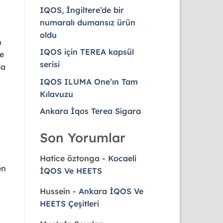
IQOS, İngiltere’de bir
numaralı dumansız ürün
oldu
n
IQOS için TEREA kapsül
e
serisi
da
IQOS ILUMA One’ın Tam
Kılavuzu
Ankara İqos Terea Sigara
Son Yorumlar
Hatice öztonga
-
Kocaeli
en
İQOS Ve HEETS
Hussein
-
Ankara İQOS Ve
HEETS Çeşitleri