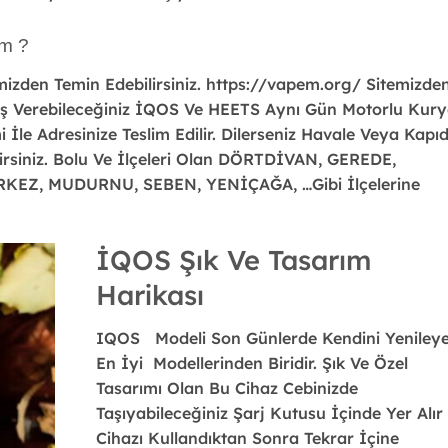
im ?
izden Temin Edebilirsiniz. https://vapem.org/ Sitemizde
riş Verebileceğiniz İQOS Ve HEETS Aynı Gün Motorlu Kury
İle Adresinize Teslim Edilir. Dilerseniz Havale Veya Kapı
siniz. Bolu Ve İlçeleri Olan
DÖRTDİVAN, GEREDE,
RKEZ, MUDURNU, SEBEN, YENİÇAĞA,
…Gibi İlçelerine
İQOS Şık Ve Tasarım
Harikası
IQOS Modeli Son Günlerde Kendini Yeniley
En İyi Modellerinden Biridir. Şık Ve Özel
Tasarımı Olan Bu Cihaz Cebinizde
Taşıyabileceğiniz Şarj Kutusu İçinde Yer Alır
Cihazı Kullandıktan Sonra Tekrar İçine