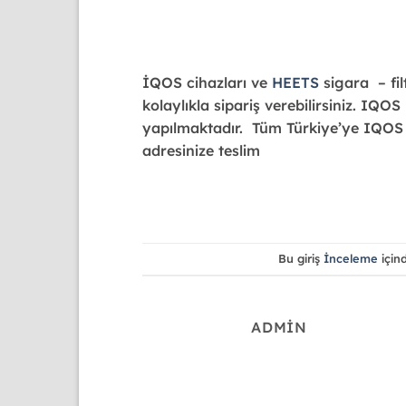
İ
QOS cihazları ve
HEETS
sigara – fil
kolaylıkla sipariş verebilirsiniz. IQ
yapılmaktadır. Tüm Türkiye’ye IQO
adresinize teslim
Bu giriş
İnceleme
için
ADMIN