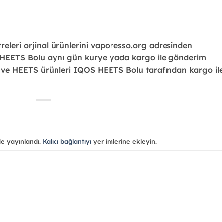
treleri orjinal ürünlerini vaporesso.org adresinden
OS HEETS
Bolu
aynı gün kurye yada kargo ile gönderim
S ve HEETS ürünleri IQOS HEETS
Bolu
tarafından kargo il
de yayınlandı.
Kalıcı bağlantıyı
yer imlerine ekleyin.