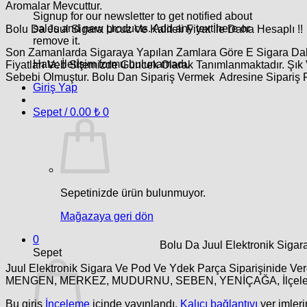
Aromalar Mevcuttur.
Signup for our newsletter to get notified about
sales and new products. Add any text here or
Bolu Da Juul Sigara Ucuz Ve Kaliteli Fiyat İle Daha Hesaplı !!
remove it.
Son Zamanlarda Sigaraya Yapılan Zamlara Göre E Sigara Daha
Hata:
İletişim formu bulunamadı.
Fiyatları Veb Sİtemizde Güncek Olarak Tanımlanmaktadır. Şık 
Sebebi Olmuştur. Bolu Dan Sipariş Vermek Adresine Sipariş F
Giriş Yap
Sepet /
0.00
₺
0
Sepetinizde ürün bulunmuyor.
Mağazaya geri dön
0
Bolu Da Juul Elektronik Sigar
Sepet
Juul Elektronik Sigara Ve Pod Ve Ydek Parça Siparişinide V
MENGEN, MERKEZ, MUDURNU, SEBEN, YENİÇAĞA, İlçelerinde 
Bu giriş
İnceleme
içinde yayınlandı.
Kalıcı bağlantıyı
yer imleri