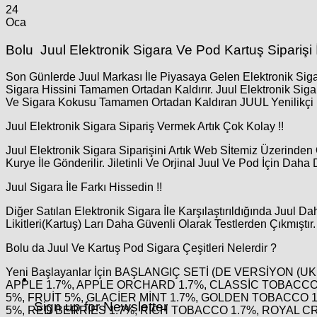
24
Oca
Bolu Juul Elektronik Sigara Ve Pod Kartuş Siparişi İ
Son Günlerde Juul Markası İle Piyasaya Gelen Elektronik Sigar
Sigara Hissini Tamamen Ortadan Kaldırır. Juul Elektronik Sig
Ve Sigara Kokusu Tamamen Ortadan Kaldıran JUUL Yenilikçi Ür
Juul Elektronik Sigara Sipariş Vermek Artık Çok Kolay !!
Juul Elektronik Sigara Siparişini Artık Web Sİtemiz Üzerinden 
Kurye İle Gönderilir. Jiletinli Ve Orjinal Juul Ve Pod İçin Daha 
Juul Sigara İle Farkı Hissedin !!
Diğer Satılan Elektronik Sigara İle Karşılaştırıldığında Juul 
Likitleri(Kartuş) Ları Daha Güvenli Olarak Testlerden Çıkmıştır
Bolu da Juul Ve Kartuş Pod Sigara Çeşitleri Nelerdir ?
Yeni Başlayanlar İçin BAŞLANGIÇ SETİ (DE VERSİYON (UK
APPLE 1.7%, APPLE ORCHARD 1.7%, CLASSİC TOBACCO
5%, FRUİT 5%, GLACİER MİNT 1.7%, GOLDEN TOBACCO 1
Sign up for Newsletter
5%, RED BERRİES 1.7%, RİCH TOBACCO 1.7%, ROYAL CR