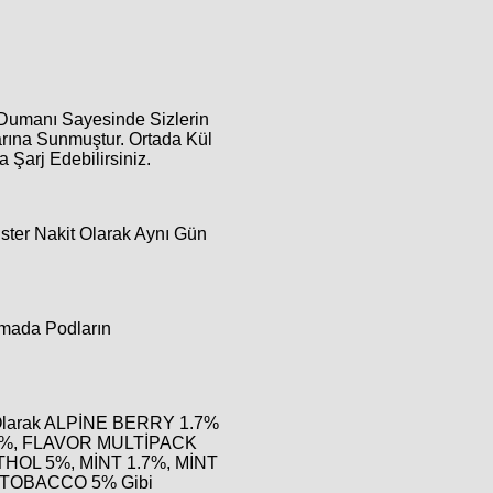
ü Dumanı Sayesinde Sizlerin
arına Sunmuştur. Ortada Kül
Şarj Edebilirsiniz.
İster Nakit Olarak Aynı Gün
ırmada Podların
 Olarak ALPİNE BERRY 1.7%
7%, FLAVOR MULTİPACK
HOL 5%, MİNT 1.7%, MİNT
 TOBACCO 5% Gibi