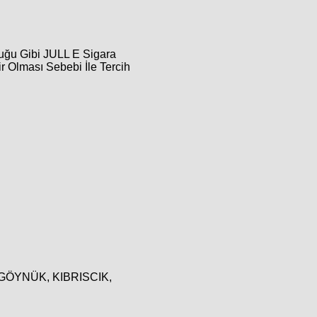
uğu Gibi JULL E Sigara
r Olması Sebebi İle Tercih
E, GÖYNÜK, KIBRISCIK,