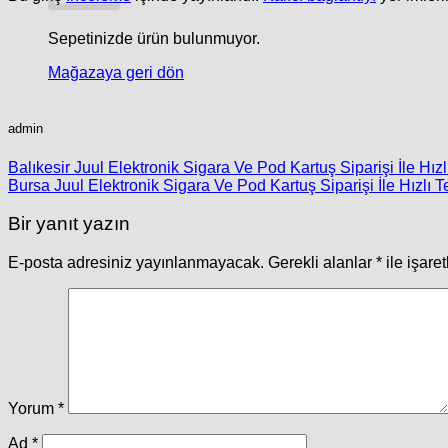
Sepetinizde ürün bulunmuyor.
Mağazaya geri dön
admin
Balıkesir Juul Elektronik Sigara Ve Pod Kartuş Siparişi İle Hızl
Bursa Juul Elektronik Sigara Ve Pod Kartuş Siparişi İle Hızlı T
Bir yanıt yazın
E-posta adresiniz yayınlanmayacak.
Gerekli alanlar
*
ile işare
Yorum
*
Ad
*