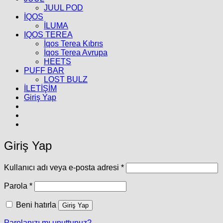
JUUL POD
İQOS
İLUMA
IQOS TEREA
İqos Terea Kıbrıs
İqos Terea Avrupa
HEETS
PUFF BAR
LOST BULZ
İLETİŞİM
Giriş Yap
Giriş Yap
Gerekli
Kullanıcı adı veya e-posta adresi
*
Gerekli
Parola
*
Beni hatırla
Giriş Yap
Parolanızı mı unuttunuz?