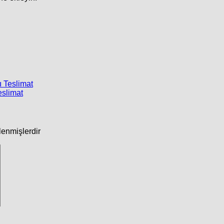
ı Teslimat
eslimat
tlenmişlerdir