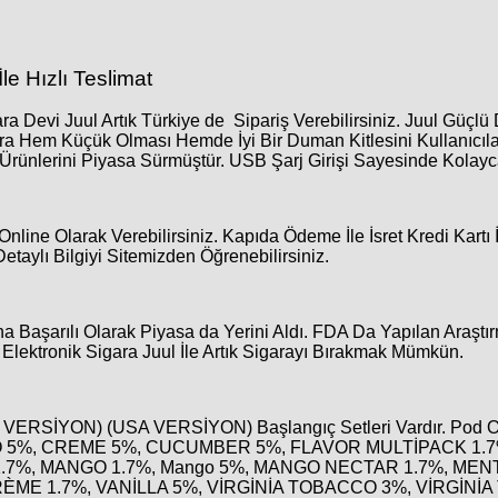
le Hızlı Teslimat
a Devi Juul Artık Türkiye de Sipariş Verebilirsiniz. Juul Güçl
ara Hem Küçük Olması Hemde İyi Bir Duman Kitlesini Kullanıcıl
ünlerini Piyasa Sürmüştür. USB Şarj Girişi Sayesinde Kolayca 
Online Olarak Verebilirsiniz. Kapıda Ödeme İle İsret Kredi Kartı 
Detaylı Bilgiyi Sitemizden Öğrenebilirsiniz.
Daha Başarılı Olarak Piyasa da Yerini Aldı. FDA Da Yapılan Araşt
. Elektronik Sigara Juul İle Artık Sigarayı Bırakmak Mümkün.
 VERSİYON) (USA VERSİYON) Başlangıç Setleri Vardır. Pod
 5%, CREME 5%, CUCUMBER 5%, FLAVOR MULTİPACK 1.
.7%, MANGO 1.7%, Mango 5%, MANGO NECTAR 1.7%, MENT
ÈME 1.7%, VANİLLA 5%, VİRGİNİA TOBACCO 3%, VİRGİNİA