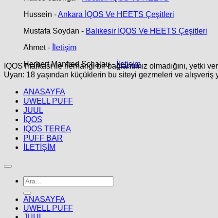
Hussein
-
Ankara İQOS Ve HEETS Çeşitleri
Mustafa Soydan
-
Balıkesir İQOS Ve HEETS Çeşitleri
Ahmet
-
İletişim
Herbert Manfred Schalau
-
İletişim
IQOS markası ile herhangi bir bağlantımız olmadığını, yetki ve
Uyarı: 18 yaşından küçüklerin bu siteyi gezmeleri ve alışveriş 
ANASAYFA
UWELL PUFF
JUUL
İQOS
IQOS TEREA
PUFF BAR
İLETİŞİM
Ara:
ANASAYFA
UWELL PUFF
JUUL