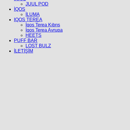
JUUL POD
İQOS
İLUMA
IQOS TEREA
İqos Terea Kıbrıs
İqos Terea Avrupa
HEETS
PUFF BAR
LOST BULZ
İLETİŞİM