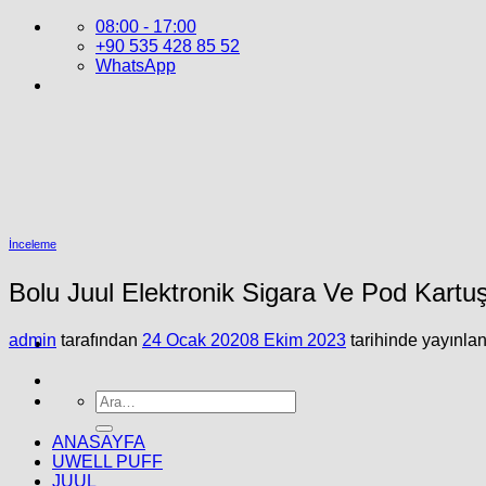
İçeriğe
08:00 - 17:00
atla
+90 535 428 85 52
WhatsApp
İnceleme
Bolu Juul Elektronik Sigara Ve Pod Kartuş 
admin
tarafından
24 Ocak 2020
8 Ekim 2023
tarihinde yayınlan
Ara:
ANASAYFA
UWELL PUFF
JUUL