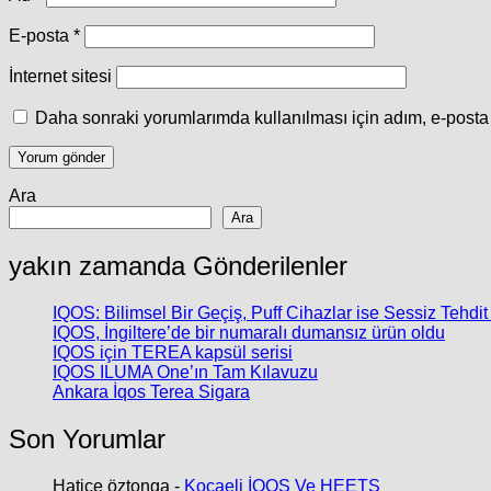
E-posta
*
İnternet sitesi
Daha sonraki yorumlarımda kullanılması için adım, e-posta 
Ara
Ara
yakın zamanda Gönderilenler
IQOS: Bilimsel Bir Geçiş, Puff Cihazlar ise Sessiz Tehdit
IQOS, İngiltere’de bir numaralı dumansız ürün oldu
IQOS için TEREA kapsül serisi
IQOS ILUMA One’ın Tam Kılavuzu
Ankara İqos Terea Sigara
Son Yorumlar
Hatice öztonga
-
Kocaeli İQOS Ve HEETS