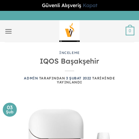
Güvenli Alışveriş
Kapat
İçeriğe
atla
0
İNCELEME
IQOS Başakşehir
ADMIN
TARAFINDAN
3 ŞUBAT 2022
TARIHINDE
YAYINLANDI
03
Şub