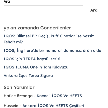
Ara
Ara
yakın zamanda Gönderilenler
IQOS: Bilimsel Bir Geçiş, Puff Cihazlar ise Sessiz
Tehdit mi?
IQOS, İngiltere’de bir numaralı dumansız ürün oldu
IQOS için TEREA kapsül serisi
IQOS ILUMA One’ın Tam Kılavuzu
Ankara İqos Terea Sigara
Son Yorumlar
Hatice öztonga
-
Kocaeli İQOS Ve HEETS
Hussein
-
Ankara İQOS Ve HEETS Çeşitleri