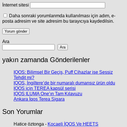
İnternet sitesi
Daha sonraki yorumlarımda kullanılması için adım, e-
posta adresim ve site adresim bu tarayıcıya kaydedilsin.
Ara
Ara
yakın zamanda Gönderilenler
IQOS: Bilimsel Bir Geçiş, Puff Cihazlar ise Sessiz
Tehdit mi?
IQOS, İngiltere’de bir numaralı dumansız ürün oldu
IQOS için TEREA kapsül serisi
IQOS ILUMA One’ın Tam Kılavuzu
Ankara İqos Terea Sigara
Son Yorumlar
Hatice öztonga
-
Kocaeli İQOS Ve HEETS