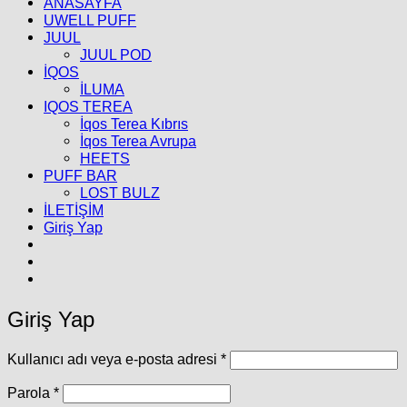
ANASAYFA
UWELL PUFF
JUUL
JUUL POD
İQOS
İLUMA
IQOS TEREA
İqos Terea Kıbrıs
İqos Terea Avrupa
HEETS
PUFF BAR
LOST BULZ
İLETİŞİM
Giriş Yap
Giriş Yap
Gerekli
Kullanıcı adı veya e-posta adresi
*
Gerekli
Parola
*