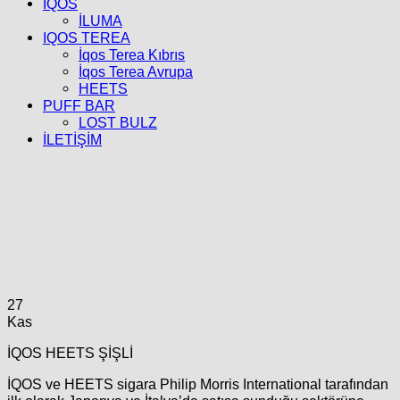
İQOS
İLUMA
IQOS TEREA
İqos Terea Kıbrıs
İqos Terea Avrupa
HEETS
PUFF BAR
LOST BULZ
İLETİŞİM
27
Kas
İQOS HEETS ŞİŞLİ
İQOS ve HEETS sigara Philip Morris International tarafından