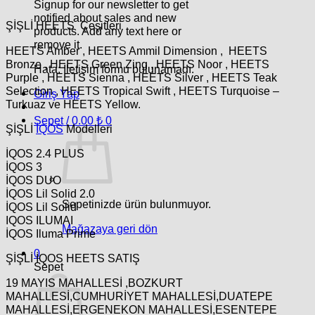
Signup for our newsletter to get
notified about sales and new
ŞİŞLİ HEETS Çeşitleri
products. Add any text here or
remove it.
HEETS Amber , HEETS Ammil Dimension , HEETS
Bronze , HEETS Green Zing , HEETS Noor , HEETS
Hata:
İletişim formu bulunamadı.
Purple , HEETS Sienna , HEETS Silver , HEETS Teak
Selection , HEETS Tropical Swift , HEETS Turquoise –
Giriş Yap
Turkuaz ve HEETS Yellow.
Sepet /
0.00
₺
0
ŞİŞLİ
İQOS
Modelleri
İQOS 2.4 PLUS
İQOS 3
İQOS DUO
İQOS Lil Solid 2.0
Sepetinizde ürün bulunmuyor.
İQOS Lil Solid
IQOS ILUMAI
Mağazaya geri dön
İQOS Iluma Prime
0
ŞİŞLİ İQOS HEETS SATIŞ
Sepet
19 MAYIS MAHALLESİ ,BOZKURT
MAHALLESİ,CUMHURİYET MAHALLESİ,DUATEPE
MAHALLESİ,ERGENEKON MAHALLESİ,ESENTEPE