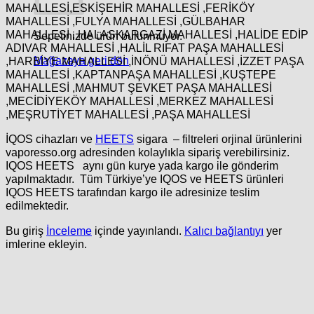
MAHALLESİ,ESKİŞEHİR MAHALLESİ ,FERİKÖY
MAHALLESİ ,FULYA MAHALLESİ ,GÜLBAHAR
MAHALLESİ , HALASKARGAZİ MAHALLESİ ,HALİDE EDİP
Sepetinizde ürün bulunmuyor.
ADIVAR MAHALLESİ ,HALİL RIFAT PAŞA MAHALLESİ
Mağazaya geri dön
,HARBİYE MAHALLESİ ,İNÖNÜ MAHALLESİ ,İZZET PAŞA
MAHALLESİ ,KAPTANPAŞA MAHALLESİ ,KUŞTEPE
MAHALLESİ ,MAHMUT ŞEVKET PAŞA MAHALLESİ
,MECİDİYEKÖY MAHALLESİ ,MERKEZ MAHALLESİ
,MEŞRUTİYET MAHALLESİ ,PAŞA MAHALLESİ
İQOS cihazları ve
HEETS
sigara – filtreleri orjinal ürünlerini
vaporesso.org adresinden kolaylıkla sipariş verebilirsiniz.
IQOS HEETS aynı gün kurye yada kargo ile gönderim
yapılmaktadır. Tüm Türkiye’ye IQOS ve HEETS ürünleri
IQOS HEETS tarafından kargo ile adresinize teslim
edilmektedir.
Bu giriş
İnceleme
içinde yayınlandı.
Kalıcı bağlantıyı
yer
imlerine ekleyin.