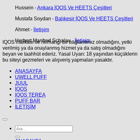
Hussein
-
Ankara İQOS Ve HEETS Çeşitleri
Mustafa Soydan
-
Balıkesir İQOS Ve HEETS Çeşitleri
Ahmet
-
İletişim
Herbert Manfred Schalau
-
İletişim
IQOS markası ile herhangi bir bağlantımız olmadığını, yetki
verilmiş ya da onaylanmış hizmet ya da satış olmadığını
beyan ve taahhüt ederiz. Yasal Uyarı: 18 yaşından küçüklerin
bu siteyi gezmeleri ve alışveriş yapmaları yasaktır.
ANASAYFA
UWELL PUFF
JUUL
İQOS
IQOS TEREA
PUFF BAR
İLETİŞİM
Ara: