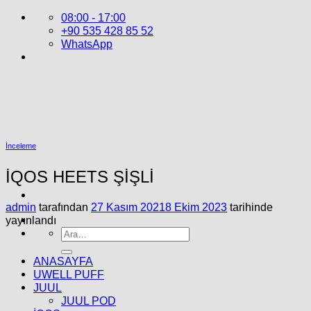
İçeriğe
08:00 - 17:00
atla
+90 535 428 85 52
WhatsApp
İnceleme
İQOS HEETS ŞİŞLİ
admin
tarafından
27 Kasım 2021
8 Ekim 2023
tarihinde
yayınlandı
Ara:
ANASAYFA
UWELL PUFF
JUUL
JUUL POD