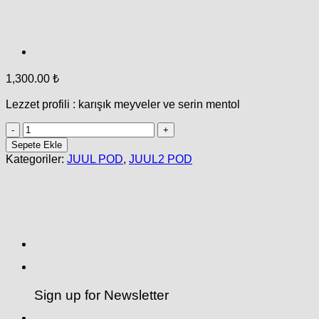
1,300.00
₺
Lezzet profili
: karışık meyveler ve serin mentol
JUUL2
RUBY
Sepete Ekle
MENTHOL
Kategoriler:
JUUL POD
,
JUUL2 POD
adet
Sign up for Newsletter