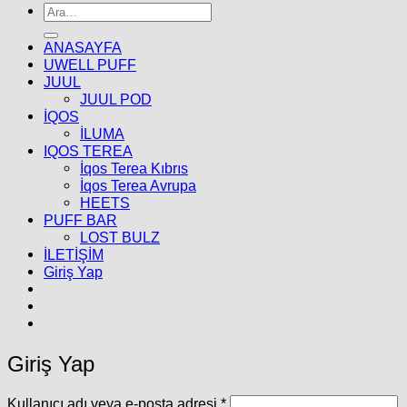
Ara:
ANASAYFA
UWELL PUFF
JUUL
JUUL POD
İQOS
İLUMA
IQOS TEREA
İqos Terea Kıbrıs
İqos Terea Avrupa
HEETS
PUFF BAR
LOST BULZ
İLETİŞİM
Giriş Yap
Giriş Yap
Gerekli
Kullanıcı adı veya e-posta adresi
*