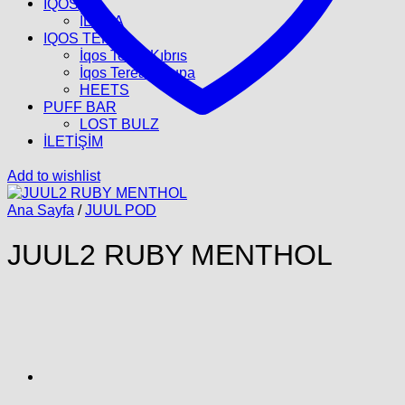
İQOS
İLUMA
IQOS TEREA
İqos Terea Kıbrıs
İqos Terea Avrupa
HEETS
PUFF BAR
LOST BULZ
İLETİŞİM
Add to wishlist
Ana Sayfa
/
JUUL POD
JUUL2 RUBY MENTHOL