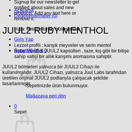
Signup for our newsletter to get
notified about sales and new
Açıklama
products. Add any text here or
Değerlendirmeler (0)
remove it.
JUUL2 RUBY MENTHOL
Hata:
İletişim formu bulunamadı.
Giriş Yap
Lezzet profili
: karışık meyveler ve serin mentol
Sepet /
0.00
₺
0
Ruby Menthol JUUL2 kapsülleri , taze, kış gibi bir bitişe
sahip vahşi bir allık karışımı aromasına sahiptir.
JUUL2 bölmeleri yalnızca bir JUUL2 Cihazı ile
kullanılmalıdır. JUUL2 Cihazı, yalnızca Juul Labs tarafından
üretilen orijinal JUUL2 podlarıyla çalışacak şekilde
tasarlanmıştır.
Sepetinizde ürün bulunmuyor.
Mağazaya geri dön
0
Sepet