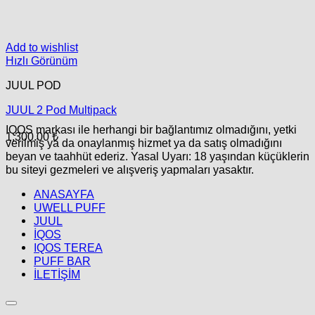
Add to wishlist
Hızlı Görünüm
JUUL POD
JUUL 2 Pod Multipack
IQOS markası ile herhangi bir bağlantımız olmadığını, yetki
1,300.00
₺
verilmiş ya da onaylanmış hizmet ya da satış olmadığını
beyan ve taahhüt ederiz. Yasal Uyarı: 18 yaşından küçüklerin
bu siteyi gezmeleri ve alışveriş yapmaları yasaktır.
ANASAYFA
UWELL PUFF
JUUL
İQOS
IQOS TEREA
PUFF BAR
İLETİŞİM