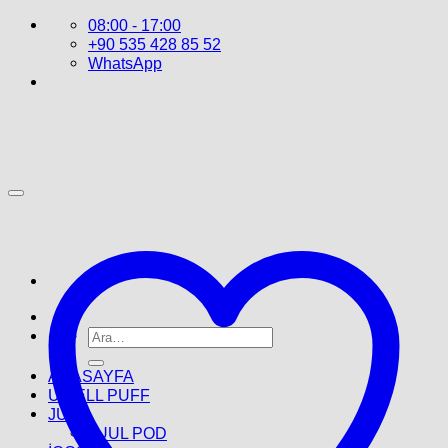
İçeriğe
08:00 - 17:00
atla
+90 535 428 85 52
WhatsApp
Ara:
ANASAYFA
UWELL PUFF
JUUL
JUUL POD