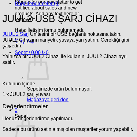
Signup for our newsletter to get
Değerlendirmeler (0)
notified about sales and new
products. Add any text here or
JUUL2 USB ŞARJ CİHAZI
remove it.
Hata:
İletişim formu bulunamadı.
JUUL 2 Şarj
Ünitesini bir USB bağlantı noktasına takın.
JUUL2 Cihazını manyetik yuvaya yan yatırın. Gerektiği gibi
Giriş Yap
şarj edin.
Sepet /
0.00
₺
0
Yalnızca bir JUUL2 Cihazı ile kullanın. JUUL2 Cihazı ayrı
satılır.
Kutunun İçinde
Sepetinizde ürün bulunmuyor.
1 x JUUL2 şarj yuvası
Mağazaya geri dön
Değerlendirmeler
0
Sepet
Henüz değerlendirme yapılmadı.
Sadece bu ürünü satın almış olan müşteriler yorum yapabilir.