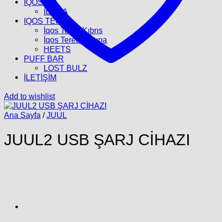
İQOS
İLUMA
IQOS TEREA
İqos Terea Kıbrıs
İqos Terea Avrupa
HEETS
PUFF BAR
LOST BULZ
İLETİŞİM
Add to wishlist
Ana Sayfa
/
JUUL
JUUL2 USB ŞARJ CİHAZI