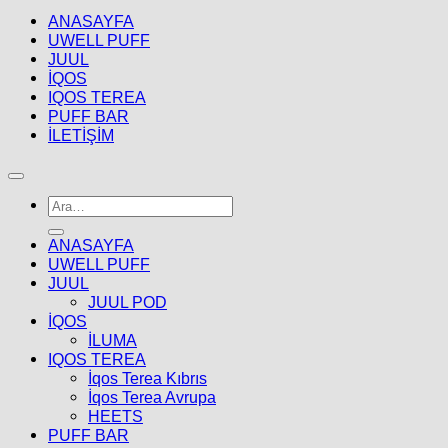
ANASAYFA
UWELL PUFF
JUUL
İQOS
IQOS TEREA
PUFF BAR
İLETİŞİM
Ara:
ANASAYFA
UWELL PUFF
JUUL
JUUL POD
İQOS
İLUMA
IQOS TEREA
İqos Terea Kıbrıs
İqos Terea Avrupa
HEETS
PUFF BAR