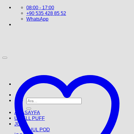
İçeriğe
08:00 - 17:00
atla
+90 535 428 85 52
WhatsApp
Ara:
ANASAYFA
UWELL PUFF
JUUL
JUUL POD