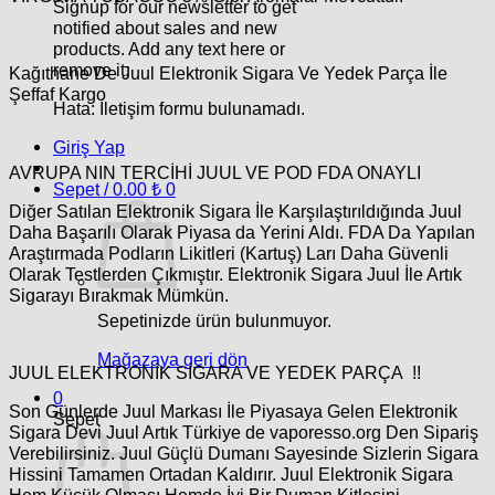
Signup for our newsletter to get
notified about sales and new
products. Add any text here or
remove it.
Kağıthane De Juul Elektronik Sigara Ve Yedek Parça İle
Şeffaf Kargo
Hata:
İletişim formu bulunamadı.
Giriş Yap
AVRUPA NIN TERCİHİ JUUL VE POD FDA ONAYLI
Sepet /
0.00
₺
0
Diğer Satılan Elektronik Sigara İle Karşılaştırıldığında Juul
Daha Başarılı Olarak Piyasa da Yerini Aldı. FDA Da Yapılan
Araştırmada Podların Likitleri (Kartuş) Ları Daha Güvenli
Olarak Testlerden Çıkmıştır. Elektronik Sigara Juul İle Artık
Sigarayı Bırakmak Mümkün.
Sepetinizde ürün bulunmuyor.
Mağazaya geri dön
JUUL ELEKTRONİK SİGARA VE YEDEK PARÇA !!
0
Son Günlerde Juul Markası İle Piyasaya Gelen Elektronik
Sepet
Sigara Devi Juul Artık Türkiye de vaporesso.org Den Sipariş
Verebilirsiniz. Juul Güçlü Dumanı Sayesinde Sizlerin Sigara
Hissini Tamamen Ortadan Kaldırır.
Juul
Elektronik Sigara