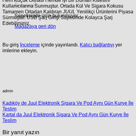
Hem Küçük Olması Hemde İyi Bir Duman Kitlesini
Kullanıcılarına Sunmuştur. Ortada Kül Ve Sigara Kokusu
Tamamen Ortadan Kaldıran
JUUL
Yenilikçi Ürünlerini Piyasa
Sepetinizde ürün bulunmuyor.
Sürmüştür. USB Şarj Girişi Sayesinde Kolayca Şarj
Edebilirsiniz.
Mağazaya geri dön
Bu giriş
İnceleme
içinde yayınlandı.
Kalıcı bağlantıyı
yer
imlerine ekleyin.
admin
Kadıköy de Juul Elektronik Sigara Ve Pod Aynı Gün Kurye İle
Teslim
Kartal da Juul Elektronik Sigara Ve Pod Aynı Gün Kurye İle
Teslim
Bir yanıt yazın