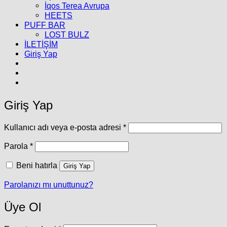
İqos Terea Avrupa
HEETS
PUFF BAR
LOST BULZ
İLETİŞİM
Giriş Yap
Giriş Yap
Gerekli
Kullanıcı adı veya e-posta adresi
*
Gerekli
Parola
*
Beni hatırla
Giriş Yap
Parolanızı mı unuttunuz?
Üye Ol