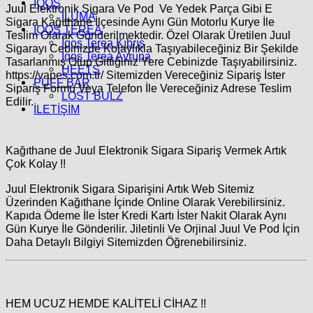
İQOS
Juul Elektronik Sigara Ve Pod Ve Yedek Parça Gibi E
İLUMA
Sigara Kağıthane İlçesinde Aynı Gün Motorlu Kurye İle
IQOS TEREA
Teslim Olarak Gönderilmektedir. Özel Olarak Üretilen Juul
İqos Terea Kıbrıs
Sigarayı Cebinizde Kolaylıkla Taşıyabileceğiniz Bir Şekilde
İqos Terea Avrupa
Tasarlanmış Olup Gittiğiniz Yere Cebinizde Taşıyabilirsiniz.
HEETS
https://vapes.com.tr/ Sitemizden Vereceğiniz Sipariş İster
PUFF BAR
Sipariş Formu Veya Telefon İle Vereceğiniz Adrese Teslim
LOST BULZ
Edilir.
İLETİŞİM
Kağıthane de Juul Elektronik Sigara Sipariş Vermek Artık
Çok Kolay !!
Juul Elektronik Sigara Siparişini Artık Web Sitemiz
Üzerinden Kağıthane İçinde Online Olarak Verebilirsiniz.
Kapıda Ödeme İle İster Kredi Kartı İster Nakit Olarak Aynı
Gün Kurye İle Gönderilir. Jiletinli Ve Orjinal Juul Ve Pod İçin
Daha Detaylı Bilgiyi Sitemizden Öğrenebilirsiniz.
HEM UCUZ HEMDE KALİTELİ CİHAZ !!