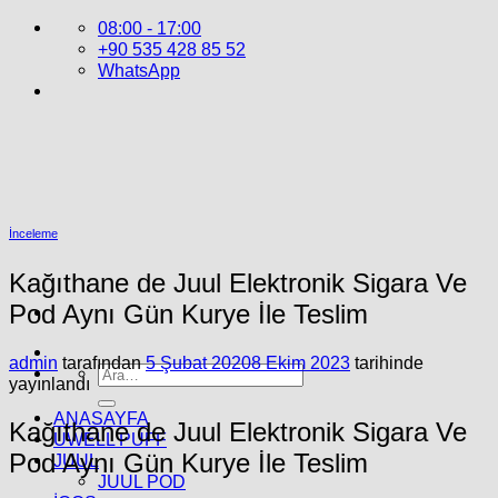
İçeriğe
08:00 - 17:00
atla
+90 535 428 85 52
WhatsApp
İnceleme
Kağıthane de Juul Elektronik Sigara Ve
Pod Aynı Gün Kurye İle Teslim
admin
tarafından
5 Şubat 2020
8 Ekim 2023
tarihinde
Ara:
yayınlandı
ANASAYFA
Kağıthane de Juul Elektronik Sigara Ve
UWELL PUFF
Pod Aynı Gün Kurye İle Teslim
JUUL
JUUL POD