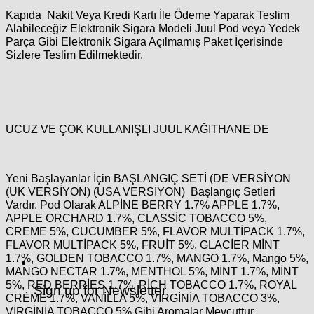
Kapıda Nakit Veya Kredi Kartı İle Ödeme Yaparak Teslim
Alabileceğiz Elektronik Sigara Modeli Juul Pod veya Yedek
Parça Gibi Elektronik Sigara Açılmamış Paket İçerisinde
Sizlere Teslim Edilmektedir.
UCUZ VE ÇOK KULLANIŞLI JUUL KAĞITHANE DE
Yeni Başlayanlar İçin BAŞLANGIÇ SETİ (DE VERSİYON
(UK VERSİYON) (USA VERSİYON) Başlangıç Setleri
Vardır. Pod Olarak ALPİNE BERRY 1.7% APPLE 1.7%,
APPLE ORCHARD 1.7%, CLASSİC TOBACCO 5%,
CREME 5%, CUCUMBER 5%, FLAVOR MULTİPACK 1.7%,
FLAVOR MULTİPACK 5%, FRUİT 5%, GLACİER MİNT
1.7%, GOLDEN TOBACCO 1.7%, MANGO 1.7%, Mango 5%,
MANGO NECTAR 1.7%, MENTHOL 5%, MİNT 1.7%, MİNT
5%, RED BERRİES 1.7%, RİCH TOBACCO 1.7%, ROYAL
Sign up for Newsletter
CRÈME 1.7%, VANİLLA 5%, VİRGİNİA TOBACCO 3%,
VİRGİNİA TOBACCO 5% Gibi Aromalar Mevcuttur.