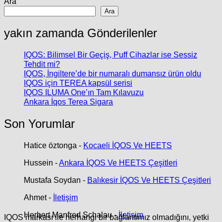
Ara
Ara
yakın zamanda Gönderilenler
IQOS: Bilimsel Bir Geçiş, Puff Cihazlar ise Sessiz
Tehdit mi?
IQOS, İngiltere’de bir numaralı dumansız ürün oldu
IQOS için TEREA kapsül serisi
IQOS ILUMA One’ın Tam Kılavuzu
Ankara İqos Terea Sigara
Son Yorumlar
Hatice öztonga
-
Kocaeli İQOS Ve HEETS
Hussein
-
Ankara İQOS Ve HEETS Çeşitleri
Mustafa Soydan
-
Balıkesir İQOS Ve HEETS Çeşitleri
Ahmet
-
İletişim
Herbert Manfred Schalau
-
İletişim
IQOS markası ile herhangi bir bağlantımız olmadığını, yetki