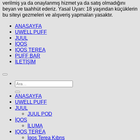
verilmiş ya da onaylanmış hizmet ya da satış olmadığını
beyan ve taahhüt ederiz. Yasal Uyarı: 18 yaşından küçüklerin
bu siteyi gezmeleri ve alışveriş yapmaları yasaktır.
ANASAYFA
UWELL PUFF
JUUL
İQOS
IQOS TEREA
PUFF BAR
İLETİŞİM
Ara:
ANASAYFA
UWELL PUFF
JUUL
JUUL POD
İQOS
İLUMA
IQOS TEREA
İqos Terea Kıbrıs