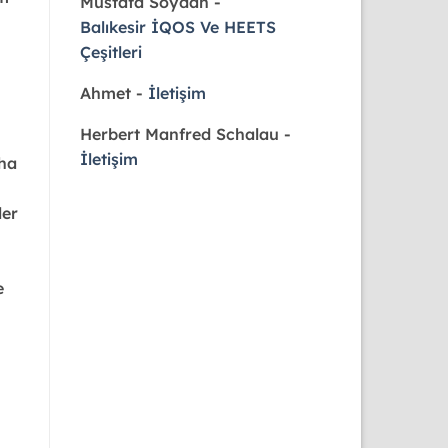
Mustafa Soydan
-
Balıkesir İQOS Ve HEETS
Çeşitleri
Ahmet
-
İletişim
Herbert Manfred Schalau
-
İletişim
aha
ler
e