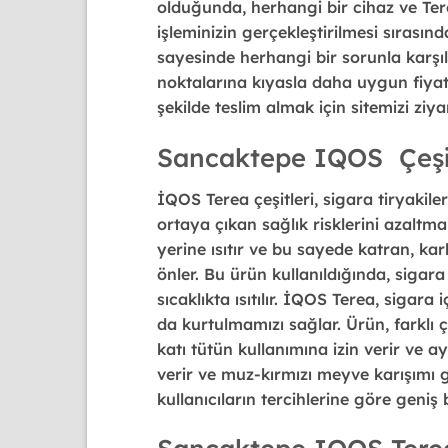
olduğunda, herhangi bir cihaz ve Terea
işleminizin gerçekleştirilmesi sırasın
sayesinde herhangi bir sorunla karş
noktalarına kıyasla daha uygun fiyatl
şekilde teslim almak için sitemizi ziyar
Sancaktepe IQOS Çeşit
İQOS Terea çeşitleri,
sigara tiryakile
ortaya çıkan sağlık risklerini azalt
yerine ısıtır ve bu sayede katran, k
önler. Bu ürün kullanıldığında, sigar
sıcaklıkta ısıtılır. İQOS Terea, siga
da kurtulmamızı sağlar. Ürün, farklı ç
katı tütün kullanımına izin verir ve ayr
verir ve muz-kırmızı meyve karışımı gi
kullanıcıların tercihlerine göre geniş 