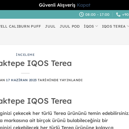
Güvenli Alışveriş
Kapat
08:00 - 17:00
+90
ELL CALIBURN PUFF
JUUL
JUUL POD
İQOS
IQOS TEREA
İNCELEME
aktepe IQOS Terea
DAN
17 HAZIRAN 2023
TARIHINDE YAYINLANDI
aktepe IQOS Terea
ginizi çekecek her türlü Terea ürününü temin edebilirsiniz
 markasına ait birçok ürünü bulabileceğiniz bir
ilginizi çekebilecek her türlü Terea ürününe kolayca