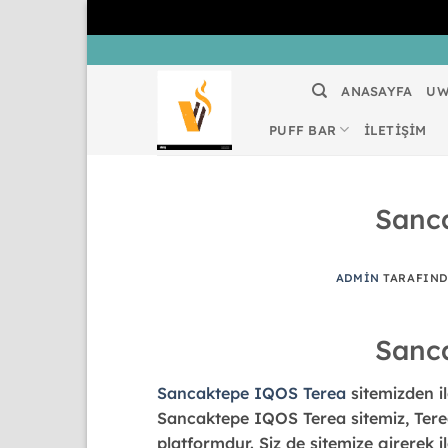
İçeriğe
atla
ANASAYFA
UW
PUFF BAR
İLETİŞİM
Sanc
ADMIN
TARAFIN
Sanc
Sancaktepe IQOS Terea
sitemizden il
Sancaktepe IQOS Terea sitemiz, Terea
platformdur. Siz de sitemize girerek 