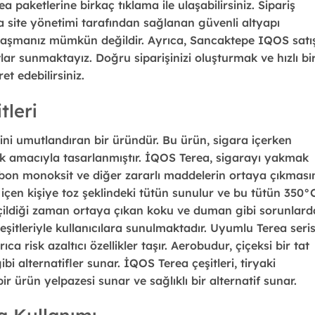
 paketlerine birkaç tıklama ile ulaşabilirsiniz. Sipariş
da site yönetimi tarafından sağlanan güvenli altyapı
ılaşmanız mümkün değildir. Ayrıca, Sancaktepe IQOS satı
ar sunmaktayız. Doğru siparişinizi oluşturmak ve hızlı bi
et edebilirsiniz.
leri
rini umutlandıran bir üründür. Bu ürün, sigara içerken
mak amacıyla tasarlanmıştır. İQOS Terea, sigarayı yakmak
arbon monoksit ve diğer zararlı maddelerin ortaya çıkması
a içen kişiye toz şeklindeki tütün sunulur ve bu tütün 350°
ra içildiği zaman ortaya çıkan koku ve duman gibi sorunlar
eşitleriyle kullanıcılara sunulmaktadır. Uyumlu Terea seris
ıca risk azaltıcı özellikler taşır. Aerobudur, çiçeksi bir tat
bi alternatifler sunar. İQOS Terea çeşitleri, tiryaki
bir ürün yelpazesi sunar ve sağlıklı bir alternatif sunar.