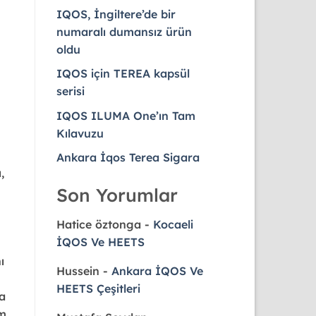
IQOS, İngiltere’de bir
numaralı dumansız ürün
oldu
IQOS için TEREA kapsül
serisi
IQOS ILUMA One’ın Tam
Kılavuzu
Ankara İqos Terea Sigara
,
Son Yorumlar
Hatice öztonga
-
Kocaeli
İQOS Ve HEETS
ı
Hussein
-
Ankara İQOS Ve
HEETS Çeşitleri
a
üm