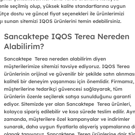
zenle seçilmiş olup, yüksek kalite standartlarına uygun
tçe dostu ve güncel fiyat seçenekleri ile ürünlerimizi
tışı sunan sitemizi IQOS ürünlerini temin edebilirsiniz.
Sancaktepe IQOS Terea Nereden
Alabilirim?
Sancaktepe Terea nereden alabilirim
diyen
müşterilerimize sitemizi tavsiye ediyoruz. IQOS Terea
ürünlerinin orijinal ve güvenilir bir şekilde satın alınması
kaliteli bir deneyim yaşanması için önemlidir. Firmamız,
müşterilerine tedarikçi güvencesi sağlayarak, tüm
ürünlerin özenle seçilerek satışa sunulduğunu garanti
ediyor. Sitemizde yer alan Sancaktepe Terea ürünleri,
kolayca sipariş edilebilir ve kısa sürede teslim edilir. Ayn
zamanda, müşterilere özel kampanyalar ve indirimler
sunarak, daha uygun fiyatlarla alışveriş yapmalarına d
olanak tanıyoruz. Sancaktepe Terea ürünlerine dair t