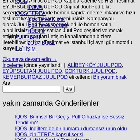
EYÜPSULTAN JUUL POD Kapıda Ödeme ve Hızlı Teslimat
İQOS
EYÜPSULTAN JUUL POD Orijinal Juul Pod Likit
İLUMA
seçenekleri adresinde hemen kapıda ödeme imkanı ve hızlı
IQOS TEREA
teslimat fırsatı ile sipariş verebilirsiniz. Kampanyalı
İqos Terea Kıbrıs
olarak Juul Pod Fiyat seçenekleri ile hemen satın
İqos Terea Avrupa
alabilirsiniz. En çok satılan Juul Pod çeşitleri ve merak
HEETS
ettiğiniz tüm soruları iletişim kanallarından bizlere
PUFF BAR
iletebilirsiniz. Hızlı Teslimat ve İstanbul içi aynı gün motorlu
LOST BULZ
kurye […]
İLETİŞİM
Okumaya devam edin
→
İnceleme
içinde yayınlandı
|
ALİBEYKÖY JUUL POD
,
EYÜPSULTAN JUUL POD
,
GÖKTÜRK JUUL POD
,
KEMERBURGAZ JUUL POD
etiketlendi
Bir yorum bırak
Ara
Ara
yakın zamanda Gönderilenler
IQOS: Bilimsel Bir Geçiş, Puff Cihazlar ise Sessiz
Tehdit mi?
IQOS, İngiltere’de bir numaralı dumansız ürün oldu
IQOS için TEREA kapsül serisi