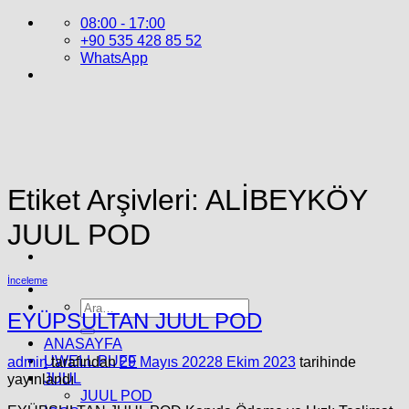
İçeriğe
08:00 - 17:00
atla
+90 535 428 85 52
WhatsApp
Etiket Arşivleri:
ALİBEYKÖY
JUUL POD
İnceleme
Ara:
EYÜPSULTAN JUUL POD
ANASAYFA
UWELL PUFF
admin
tarafından
29 Mayıs 2022
8 Ekim 2023
tarihinde
JUUL
yayınlandı
JUUL POD