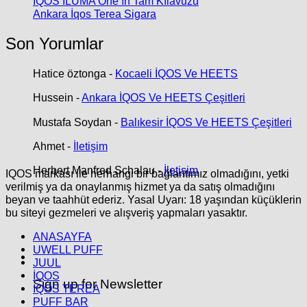
IQOS ILUMA One’ın Tam Kılavuzu
Ankara İqos Terea Sigara
Son Yorumlar
Hatice öztonga
-
Kocaeli İQOS Ve HEETS
Hussein
-
Ankara İQOS Ve HEETS Çeşitleri
Mustafa Soydan
-
Balıkesir İQOS Ve HEETS Çeşitleri
Ahmet
-
İletişim
Herbert Manfred Schalau
-
İletişim
IQOS markası ile herhangi bir bağlantımız olmadığını, yetki
verilmiş ya da onaylanmış hizmet ya da satış olmadığını
beyan ve taahhüt ederiz. Yasal Uyarı: 18 yaşından küçüklerin
bu siteyi gezmeleri ve alışveriş yapmaları yasaktır.
ANASAYFA
UWELL PUFF
JUUL
İQOS
Sign up for Newsletter
IQOS TEREA
PUFF BAR