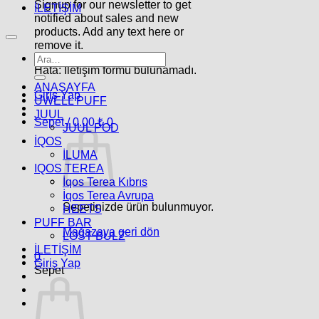
Signup for our newsletter to get
İLETİŞİM
notified about sales and new
products. Add any text here or
remove it.
Ara:
Hata:
İletişim formu bulunamadı.
ANASAYFA
Giriş Yap
UWELL PUFF
JUUL
Sepet /
0.00
₺
0
JUUL POD
İQOS
İLUMA
IQOS TEREA
İqos Terea Kıbrıs
İqos Terea Avrupa
Sepetinizde ürün bulunmuyor.
HEETS
PUFF BAR
Mağazaya geri dön
LOST BULZ
İLETİŞİM
0
Giriş Yap
Sepet