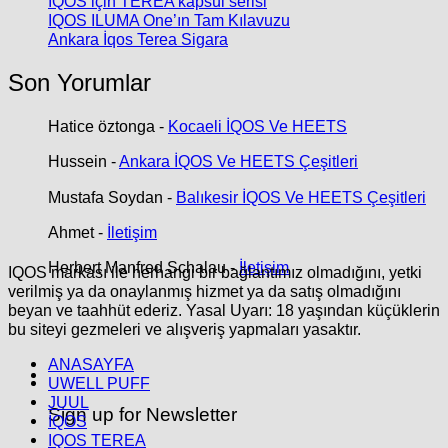
IQOS için TEREA kapsül serisi
IQOS ILUMA One’ın Tam Kılavuzu
Ankara İqos Terea Sigara
Son Yorumlar
Hatice öztonga
-
Kocaeli İQOS Ve HEETS
Hussein
-
Ankara İQOS Ve HEETS Çeşitleri
Mustafa Soydan
-
Balıkesir İQOS Ve HEETS Çeşitleri
Ahmet
-
İletişim
Herbert Manfred Schalau
-
İletişim
IQOS markası ile herhangi bir bağlantımız olmadığını, yetki
verilmiş ya da onaylanmış hizmet ya da satış olmadığını
beyan ve taahhüt ederiz. Yasal Uyarı: 18 yaşından küçüklerin
bu siteyi gezmeleri ve alışveriş yapmaları yasaktır.
ANASAYFA
UWELL PUFF
JUUL
Sign up for Newsletter
İQOS
IQOS TEREA