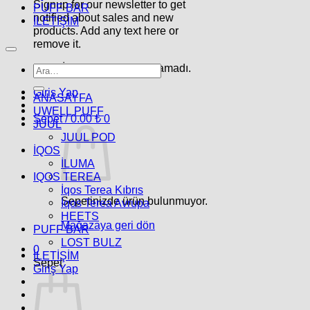
Signup for our newsletter to get
PUFF BAR
notified about sales and new
İLETİŞİM
products. Add any text here or
remove it.
Hata:
İletişim formu bulunamadı.
Ara:
Giriş Yap
ANASAYFA
UWELL PUFF
Sepet /
0.00
₺
0
JUUL
JUUL POD
İQOS
İLUMA
IQOS TEREA
İqos Terea Kıbrıs
Sepetinizde ürün bulunmuyor.
İqos Terea Avrupa
HEETS
Mağazaya geri dön
PUFF BAR
LOST BULZ
0
İLETİŞİM
Sepet
Giriş Yap