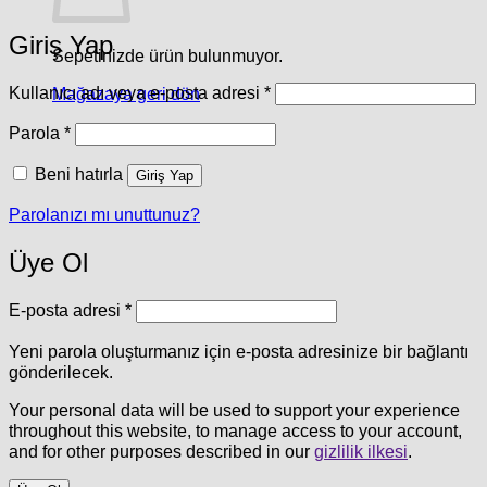
Giriş Yap
Sepetinizde ürün bulunmuyor.
Gerekli
Kullanıcı adı veya e-posta adresi
*
Mağazaya geri dön
Gerekli
Parola
*
Beni hatırla
Giriş Yap
Parolanızı mı unuttunuz?
Üye Ol
Gerekli
E-posta adresi
*
Yeni parola oluşturmanız için e-posta adresinize bir bağlantı
gönderilecek.
Your personal data will be used to support your experience
throughout this website, to manage access to your account,
and for other purposes described in our
gizlilik ilkesi
.