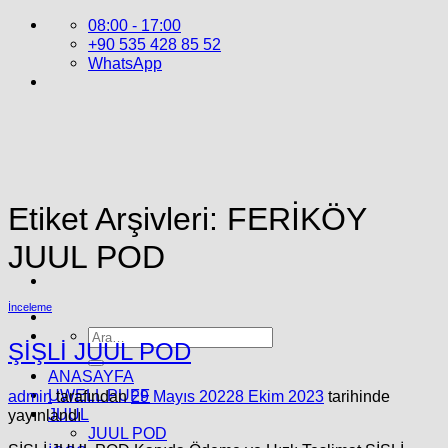
İçeriğe
08:00 - 17:00
atla
+90 535 428 85 52
WhatsApp
Etiket Arşivleri:
FERİKÖY
JUUL POD
İnceleme
Ara:
ŞİŞLİ JUUL POD
ANASAYFA
UWELL PUFF
admin
tarafından
29 Mayıs 2022
8 Ekim 2023
tarihinde
JUUL
yayınlandı
JUUL POD