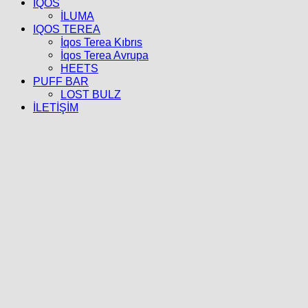
İQOS
İLUMA
IQOS TEREA
İqos Terea Kıbrıs
İqos Terea Avrupa
HEETS
PUFF BAR
LOST BULZ
İLETİŞİM