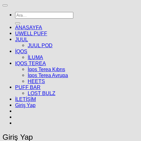
Ara:
ANASAYFA
UWELL PUFF
JUUL
JUUL POD
İQOS
İLUMA
IQOS TEREA
İqos Terea Kıbrıs
İqos Terea Avrupa
HEETS
PUFF BAR
LOST BULZ
İLETİŞİM
Giriş Yap
Giriş Yap