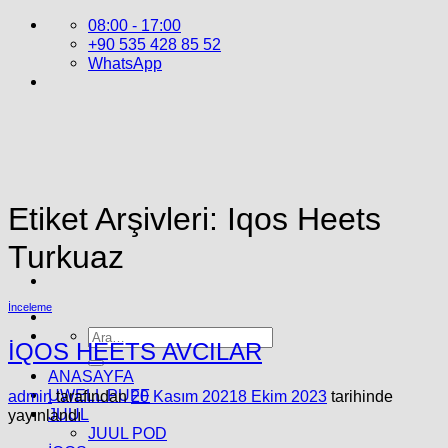
İçeriğe
08:00 - 17:00
atla
+90 535 428 85 52
WhatsApp
Etiket Arşivleri:
Iqos Heets
Turkuaz
İnceleme
Ara:
İQOS HEETS AVCILAR
ANASAYFA
UWELL PUFF
admin
tarafından
20 Kasım 2021
8 Ekim 2023
tarihinde
JUUL
yayınlandı
JUUL POD