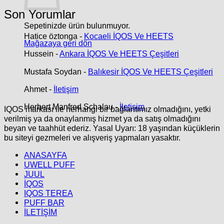
Son Yorumlar
Sepetinizde ürün bulunmuyor.
Hatice öztonga
-
Kocaeli İQOS Ve HEETS
Mağazaya geri dön
Hussein
-
Ankara İQOS Ve HEETS Çeşitleri
Mustafa Soydan
-
Balıkesir İQOS Ve HEETS Çeşitleri
Ahmet
-
İletişim
Herbert Manfred Schalau
-
İletişim
IQOS markası ile herhangi bir bağlantımız olmadığını, yetki
verilmiş ya da onaylanmış hizmet ya da satış olmadığını
beyan ve taahhüt ederiz. Yasal Uyarı: 18 yaşından küçüklerin
bu siteyi gezmeleri ve alışveriş yapmaları yasaktır.
ANASAYFA
UWELL PUFF
JUUL
İQOS
IQOS TEREA
PUFF BAR
İLETİŞİM