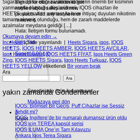
Sigaranın ihtiva ettiği zararlı maddelerin önemli bir kısmının
Signup for our newsletter to get
yanmasıyla oluştuğu düşünülerek, IQOS cihazları ile
notified about sales and new
HEETS yakmadan ısıtmasıyla hem ihtiyaç duyulan nikotinin
products. Add any text here or
tamamı alınmış olunduğu, hem de zararlı maddelerde
remove it.
azalmalar meydana geldiği […]
Hata:
İletişim formu bulunamadı.
Okumaya devam edin
→
Giriş Yap
İnceleme
içinde yayınlandı
|
Heets Sigara
,
iqos
,
IQOS
HEETS
,
İQOS HEETS AMBER
,
İQOS HEETS AVCILAR
,
Sepet /
0.00
₺
0
Iqos Heets Bronze
,
İQOS HEETS FİYAT
,
Iqos Heets Green
Zing
,
IQOS HEETS Sigara
,
Iqos Heets Turkuaz
,
İQOS
HEETS YELLOW
etiketlendi
Bir yorum bırak
Ara
Ara
yakın zamanda Gönderilenler
Sepetinizde ürün bulunmuyor.
Mağazaya geri dön
IQOS: Bilimsel Bir Geçiş, Puff Cihazlar ise Sessiz
Tehdit mi?
0
IQOS, İngiltere’de bir numaralı dumansız ürün oldu
Sepet
IQOS için TEREA kapsül serisi
IQOS ILUMA One’ın Tam Kılavuzu
Ankara İqos Terea Sigara