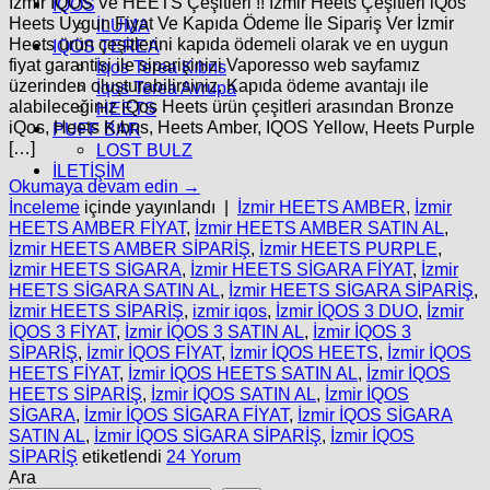
İzmir İQOS Ve HEETS Çeşitleri !! İzmir Heets Çeşitleri iQos
İQOS
Heets Uygun Fiyat Ve Kapıda Ödeme İle Sipariş Ver İzmir
İLUMA
Heets ürün çeşitlerini kapıda ödemeli olarak ve en uygun
IQOS TEREA
fiyat garantisi ile siparişinizi Vaporesso web sayfamız
İqos Terea Kıbrıs
üzerinden oluşturabilirsiniz. Kapıda ödeme avantajı ile
İqos Terea Avrupa
alabileceğiniz iQos Heets ürün çeşitleri arasından Bronze
HEETS
iQos, Heets Kıbrıs, Heets Amber, IQOS Yellow, Heets Purple
PUFF BAR
[…]
LOST BULZ
İLETİŞİM
Okumaya devam edin
→
İnceleme
içinde yayınlandı
|
İzmir HEETS AMBER
,
İzmir
HEETS AMBER FİYAT
,
İzmir HEETS AMBER SATIN AL
,
İzmir HEETS AMBER SİPARİŞ
,
İzmir HEETS PURPLE
,
İzmir HEETS SİGARA
,
İzmir HEETS SİGARA FİYAT
,
İzmir
HEETS SİGARA SATIN AL
,
İzmir HEETS SİGARA SİPARİŞ
,
İzmir HEETS SİPARİŞ
,
izmir iqos
,
İzmir İQOS 3 DUO
,
İzmir
İQOS 3 FİYAT
,
İzmir İQOS 3 SATIN AL
,
İzmir İQOS 3
SİPARİŞ
,
İzmir İQOS FİYAT
,
İzmir İQOS HEETS
,
İzmir İQOS
HEETS FİYAT
,
İzmir İQOS HEETS SATIN AL
,
İzmir İQOS
HEETS SİPARİŞ
,
İzmir İQOS SATIN AL
,
İzmir İQOS
SİGARA
,
İzmir İQOS SİGARA FİYAT
,
İzmir İQOS SİGARA
SATIN AL
,
İzmir İQOS SİGARA SİPARİŞ
,
İzmir İQOS
SİPARİŞ
etiketlendi
24
Yorum
Ara