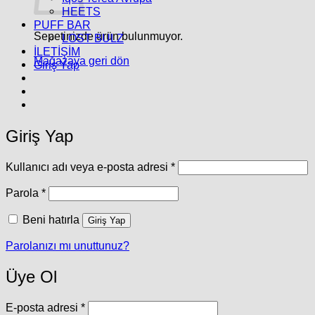
HEETS
PUFF BAR
Sepetinizde ürün bulunmuyor.
LOST BULZ
İLETİŞİM
Mağazaya geri dön
Giriş Yap
Giriş Yap
Gerekli
Kullanıcı adı veya e-posta adresi
*
Gerekli
Parola
*
Beni hatırla
Giriş Yap
Parolanızı mı unuttunuz?
Üye Ol
Gerekli
E-posta adresi
*