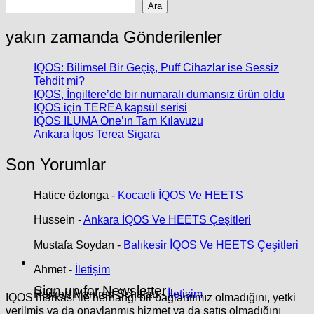
Ara
yakın zamanda Gönderilenler
IQOS: Bilimsel Bir Geçiş, Puff Cihazlar ise Sessiz
Tehdit mi?
IQOS, İngiltere’de bir numaralı dumansız ürün oldu
IQOS için TEREA kapsül serisi
IQOS ILUMA One’ın Tam Kılavuzu
Ankara İqos Terea Sigara
Son Yorumlar
Hatice öztonga
-
Kocaeli İQOS Ve HEETS
Hussein
-
Ankara İQOS Ve HEETS Çeşitleri
Mustafa Soydan
-
Balıkesir İQOS Ve HEETS Çeşitleri
Ahmet
-
İletişim
Sign up for Newsletter
Herbert Manfred Schalau
-
İletişim
IQOS markası ile herhangi bir bağlantımız olmadığını, yetki
verilmiş ya da onaylanmış hizmet ya da satış olmadığını