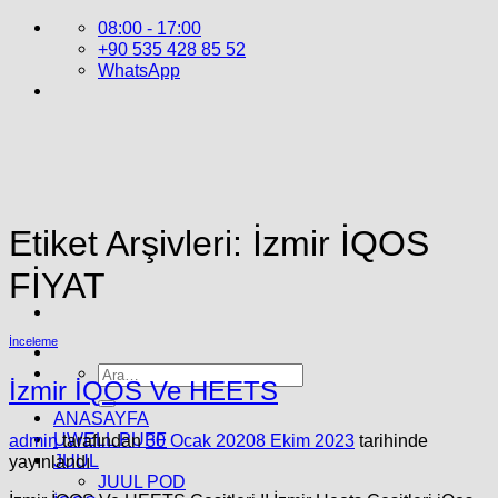
İçeriğe
08:00 - 17:00
atla
+90 535 428 85 52
WhatsApp
Etiket Arşivleri:
İzmir İQOS
FİYAT
İnceleme
Ara:
İzmir İQOS Ve HEETS
ANASAYFA
UWELL PUFF
admin
tarafından
30 Ocak 2020
8 Ekim 2023
tarihinde
JUUL
yayınlandı
JUUL POD