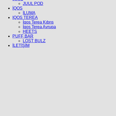
JUUL POD
İQOS
İLUMA
IQOS TEREA
İqos Terea Kıbrıs
İqos Terea Avrupa
HEETS
PUFF BAR
LOST BULZ
İLETİŞİM