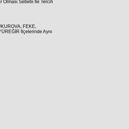
r Olması Sebebi İle Tercih
, ÇUKUROVA, FEKE,
EĞİR İlçelerinde Aynı