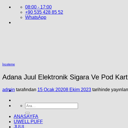
İçeriğe
08:00 - 17:00
atla
+90 535 428 85 52
WhatsApp
İnceleme
Adana Juul Elektronik Sigara Ve Pod Kartuş
admin
tarafından
15 Ocak 2020
8 Ekim 2023
tarihinde yayınlan
Ara:
ANASAYFA
UWELL PUFF
JUUL