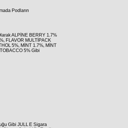
ırmada Podların
 Olarak ALPİNE BERRY 1.7%
7%, FLAVOR MULTİPACK
HOL 5%, MİNT 1.7%, MİNT
 TOBACCO 5% Gibi
uğu Gibi JULL E Sigara