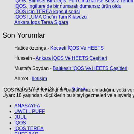
IQOS: Bilimsel Bir Geçiş, Puff Cihazlar ise Sessiz Tehdit
IQOS, İngiltere’de bir numaralı dumansız ürün oldu
IQOS için TEREA kapsül serisi
IQOS ILUMA One’ın Tam Kılavuzu
Ankara İqos Terea Sigara
Son Yorumlar
Hatice öztonga
-
Kocaeli İQOS Ve HEETS
Hussein
-
Ankara İQOS Ve HEETS Çeşitleri
Mustafa Soydan
-
Balıkesir İQOS Ve HEETS Çeşitleri
Ahmet
-
İletişim
Herbert Manfred Schalau
-
İletişim
IQOS markası ile herhangi bir bağlantımız olmadığını, yetki ve
Uyarı: 18 yaşından küçüklerin bu siteyi gezmeleri ve alışveriş 
ANASAYFA
UWELL PUFF
JUUL
İQOS
IQOS TEREA