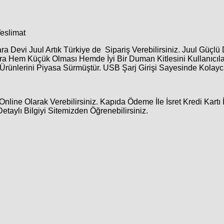
Teslimat
a Devi Juul Artık Türkiye de Sipariş Verebilirsiniz. Juul Güçl
ara Hem Küçük Olması Hemde İyi Bir Duman Kitlesini Kullanıcıl
ünlerini Piyasa Sürmüştür. USB Şarj Girişi Sayesinde Kolayca 
Online Olarak Verebilirsiniz. Kapıda Ödeme İle İsret Kredi Kartı 
Detaylı Bilgiyi Sitemizden Öğrenebilirsiniz.