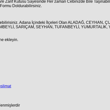
Ve Zarif Kutusu Sayesinde Her zaman Cebinizde Bile Taşınabili
ormu Doldurabilirsiniz.
erebilirisiniz. Adana İçindeki İlçeleri Olan ALADAĞ, CEYHAN
BEYLİ, SARIÇAM, SEYHAN, TUFANBEYLİ, YUMURTALIK, YÜR
ne ekleyin.
eslimat
tlenmişlerdir