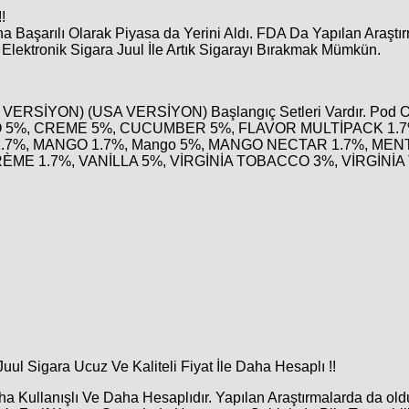
!
Daha Başarılı Olarak Piyasa da Yerini Aldı. FDA Da Yapılan Araşt
. Elektronik Sigara Juul İle Artık Sigarayı Bırakmak Mümkün.
 VERSİYON) (USA VERSİYON) Başlangıç Setleri Vardır. Pod
 5%, CREME 5%, CUCUMBER 5%, FLAVOR MULTİPACK 1.
.7%, MANGO 1.7%, Mango 5%, MANGO NECTAR 1.7%, MENT
ÈME 1.7%, VANİLLA 5%, VİRGİNİA TOBACCO 3%, VİRGİNİA
ul Sigara Ucuz Ve Kaliteli Fiyat İle Daha Hesaplı !!
 Kullanışlı Ve Daha Hesaplıdır. Yapılan Araştırmalarda da old