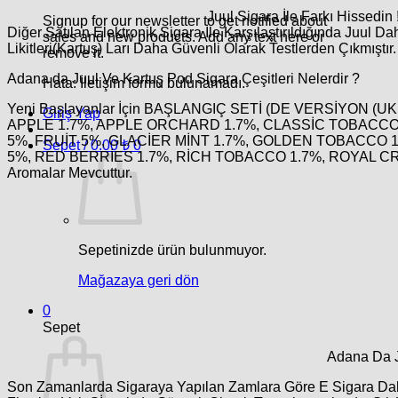
Juul Sigara İle Farkı Hissedin !
Signup for our newsletter to get notified about
Diğer Satılan Elektronik Sigara İle Karşılaştırıldığında Juul 
sales and new products. Add any text here or
Likitleri(Kartuş) Ları Daha Güvenli Olarak Testlerden Çıkmıştır
remove it.
Adana da Juul Ve Kartuş Pod Sigara Çeşitleri Nelerdir ?
Hata:
İletişim formu bulunamadı.
Yeni Başlayanlar İçin BAŞLANGIÇ SETİ (DE VERSİYON (UK
Giriş Yap
APPLE 1.7%, APPLE ORCHARD 1.7%, CLASSİC TOBACCO
5%, FRUİT 5%, GLACİER MİNT 1.7%, GOLDEN TOBACCO 1
Sepet /
0.00
₺
0
5%, RED BERRİES 1.7%, RİCH TOBACCO 1.7%, ROYAL CR
Aromalar Mevcuttur.
Sepetinizde ürün bulunmuyor.
Mağazaya geri dön
0
Sepet
Adana Da Ju
Son Zamanlarda Sigaraya Yapılan Zamlara Göre E Sigara Daha