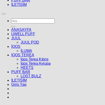
PUFF BAR
İLETİŞİM
Ara:
ANASAYFA
UWELL PUFF
JUUL
JUUL POD
İQOS
İLUMA
IQOS TEREA
İqos Terea Kıbrıs
İqos Terea Avrupa
HEETS
PUFF BAR
LOST BULZ
İLETİŞİM
Giriş Yap