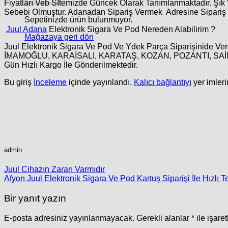
Fiyatları Veb Sİtemizde Güncek Olarak Tanımlanmaktadır. Şık 
Sebebi Olmuştur. Adanadan Sipariş Vermek Adresine Sipariş F
Sepetinizde ürün bulunmuyor.
Juul Adana
Elektronik Sigara Ve Pod Nereden Alabilirim ?
Mağazaya geri dön
Juul Elektronik Sigara Ve Pod Ve Ydek Parça Siparişinide V
İMAMOĞLU, KARAİSALI, KARATAŞ, KOZAN, POZANTI, SAİM
Gün Hızlı Kargo İle Gönderilmektedir.
Bu giriş
İnceleme
içinde yayınlandı.
Kalıcı bağlantıyı
yer imleri
admin
Juul Cihazın Zararı Varmıdır
Afyon Juul Elektronik Sigara Ve Pod Kartuş Siparişi İle Hızlı T
Bir yanıt yazın
E-posta adresiniz yayınlanmayacak.
Gerekli alanlar
*
ile işare