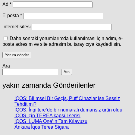
Ad
*
E-posta
*
İnternet sitesi
Daha sonraki yorumlarımda kullanılması için adım, e-
posta adresim ve site adresim bu tarayıcıya kaydedilsin.
Ara
Ara
yakın zamanda Gönderilenler
IQOS: Bilimsel Bir Geçiş, Puff Cihazlar ise Sessiz
Tehdit mi?
IQOS, İngiltere’de bir numaralı dumansız ürün oldu
IQOS için TEREA kapsül serisi
IQOS ILUMA One’ın Tam Kılavuzu
Ankara İqos Terea Sigara