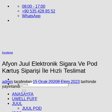
İçeriğe
08:00 - 17:00
atla
+90 535 428 85 52
WhatsApp
İnceleme
Afyon Juul Elektronik Sigara Ve Pod
Kartuş Siparişi İle Hızlı Teslimat
admin
tarafından
15 Ocak 2020
8 Ekim 2023
tarihinde
Ara:
yayınlandı
ANASAYFA
UWELL PUFF
JUUL
JUUL POD