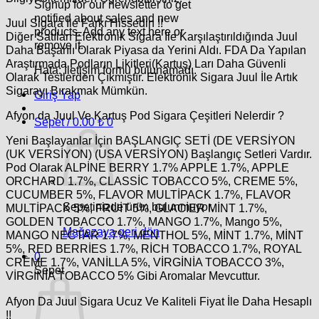
Signup for our newsletter to get
notified about sales and new
Juul Sigara İle Farkı Hissedin !!
products. Add any text here or
Diğer Satılan Elektronik Sigara İle Karşılaştırıldığında Juul
remove it.
Daha Başarılı Olarak Piyasa da Yerini Aldı. FDA Da Yapılan
Araştırmada Podların Likitleri(Kartuş) Ları Daha Güvenli
Hata:
İletişim formu bulunamadı.
Olarak Testlerden Çıkmıştır. Elektronik Sigara Juul İle Artık
Sigarayı Bırakmak Mümkün.
Giriş Yap
Afyon da Juul Ve Kartuş Pod Sigara Çeşitleri Nelerdir ?
Sepet /
0.00
₺
0
Yeni Başlayanlar İçin BAŞLANGIÇ SETİ (DE VERSİYON
(UK VERSİYON) (USA VERSİYON) Başlangıç Setleri Vardır.
Pod Olarak ALPİNE BERRY 1.7% APPLE 1.7%, APPLE
ORCHARD 1.7%, CLASSİC TOBACCO 5%, CREME 5%,
CUCUMBER 5%, FLAVOR MULTİPACK 1.7%, FLAVOR
Sepetinizde ürün bulunmuyor.
MULTİPACK 5%, FRUİT 5%, GLACİER MİNT 1.7%,
GOLDEN TOBACCO 1.7%, MANGO 1.7%, Mango 5%,
Mağazaya geri dön
MANGO NECTAR 1.7%, MENTHOL 5%, MİNT 1.7%, MİNT
5%, RED BERRİES 1.7%, RİCH TOBACCO 1.7%, ROYAL
0
CRÈME 1.7%, VANİLLA 5%, VİRGİNİA TOBACCO 3%,
Sepet
VİRGİNİA TOBACCO 5% Gibi Aromalar Mevcuttur.
Afyon Da Juul Sigara Ucuz Ve Kaliteli Fiyat İle Daha Hesaplı
!!