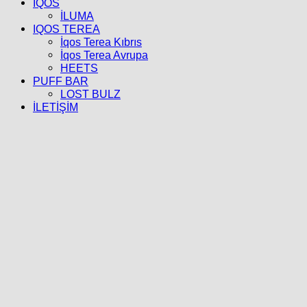
İQOS
İLUMA
IQOS TEREA
İqos Terea Kıbrıs
İqos Terea Avrupa
HEETS
PUFF BAR
LOST BULZ
İLETİŞİM