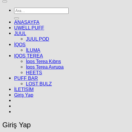
Ara:
ANASAYFA
UWELL PUFF
JUUL
JUUL POD
İQOS
İLUMA
IQOS TEREA
İqos Terea Kıbrıs
İqos Terea Avrupa
HEETS
PUFF BAR
LOST BULZ
İLETİŞİM
Giriş Yap
Giriş Yap