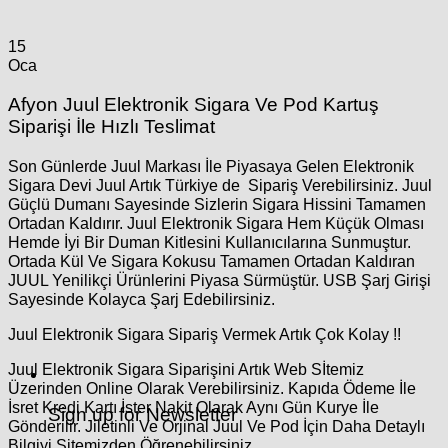
15
Oca
Afyon Juul Elektronik Sigara Ve Pod Kartuş
Siparişi İle Hızlı Teslimat
Son Günlerde Juul Markası İle Piyasaya Gelen Elektronik
Sigara Devi Juul Artık Türkiye de Sipariş Verebilirsiniz. Juul
Güçlü Dumanı Sayesinde Sizlerin Sigara Hissini Tamamen
Ortadan Kaldırır. Juul Elektronik Sigara Hem Küçük Olması
Hemde İyi Bir Duman Kitlesini Kullanıcılarına Sunmuştur.
Ortada Kül Ve Sigara Kokusu Tamamen Ortadan Kaldıran
JUUL Yenilikçi Ürünlerini Piyasa Sürmüştür. USB Şarj Girişi
Sayesinde Kolayca Şarj Edebilirsiniz.
Juul Elektronik Sigara Sipariş Vermek Artık Çok Kolay !!
Juul Elektronik Sigara Siparişini Artık Web Sİtemiz
Üzerinden Online Olarak Verebilirsiniz. Kapıda Ödeme İle
İsret Kredi Kartı İster Nakit Olarak Aynı Gün Kurye İle
Sign up for Newsletter
Gönderilir. Jiletinli Ve Orjinal Juul Ve Pod İçin Daha Detaylı
Bilgiyi Sitemizden Öğrenebilirsiniz.