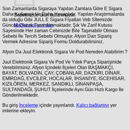
Son Zamanlarda Sigaraya Yapılan Zamlara Göre E Sigara
Daha Kullanışlı Ve Daha Hesaplıdır. Yapılan Araştırmalarda
Sepetinizde ürün bulunmuyor.
da olduğu Gibi JULL E Sigara Fiyatları Veb Sİtemizde
Mağazaya geri dön
Güncek Olarak Tanımlanmaktadır. Şık Ve Zarif Kutusu
Sayesinde Her zaman Cebinizde Bile Taşınabilir Olması
Sebebi İle Tercih Sebebi Olmuştur. Afyon Dan Sipariş
Vermek Adresine Sipariş Formu Doldurabilirsiniz.
Afyon Da Juul Elektronik Sigara Ve Pod Nereden Alabilirim ?
Juul Elektronik Sigara Ve Pod Ve Ydek Parça Siparişinide
Verebilirisiniz. Afyon İçindeki İlçeleri Olan BAŞMAKÇI,
BAYAT, BOLVADİN, ÇAY, ÇOBANLAR, DAZKIRI, DİNAR,
EMİRDAĞ, EVCİLER, HOCALAR, İHSANİYE, İSCEHİSAR,
KIZILÖREN, MERKEZ, SANDIKLI, SİNANPAŞA,
SULTANDAĞI, ŞUHUT İlçelerinde Aynı Gün Hızlı Kargo İle
Gönderilmektedir.
Bu giriş
İnceleme
içinde yayınlandı.
Kalıcı bağlantıyı
yer
imlerine ekleyin.