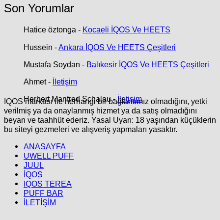
Son Yorumlar
Hatice öztonga
-
Kocaeli İQOS Ve HEETS
Hussein
-
Ankara İQOS Ve HEETS Çeşitleri
Mustafa Soydan
-
Balıkesir İQOS Ve HEETS Çeşitleri
Ahmet
-
İletişim
Herbert Manfred Schalau
-
İletişim
IQOS markası ile herhangi bir bağlantımız olmadığını, yetki
verilmiş ya da onaylanmış hizmet ya da satış olmadığını
beyan ve taahhüt ederiz. Yasal Uyarı: 18 yaşından küçüklerin
bu siteyi gezmeleri ve alışveriş yapmaları yasaktır.
ANASAYFA
UWELL PUFF
JUUL
İQOS
IQOS TEREA
PUFF BAR
İLETİŞİM