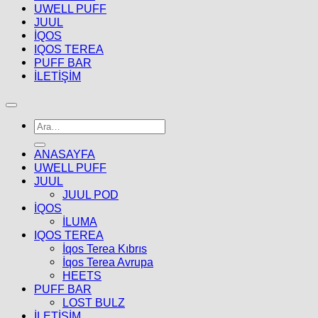
UWELL PUFF
JUUL
İQOS
IQOS TEREA
PUFF BAR
İLETİŞİM
Ara:
ANASAYFA
UWELL PUFF
JUUL
JUUL POD
İQOS
İLUMA
IQOS TEREA
İqos Terea Kıbrıs
İqos Terea Avrupa
HEETS
PUFF BAR
LOST BULZ
İLETİŞİM