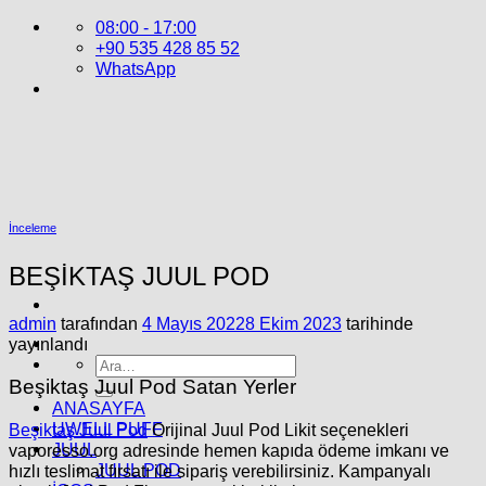
İçeriğe
08:00 - 17:00
atla
+90 535 428 85 52
WhatsApp
İnceleme
BEŞİKTAŞ JUUL POD
admin
tarafından
4 Mayıs 2022
8 Ekim 2023
tarihinde
yayınlandı
Ara:
Beşiktaş Juul Pod Satan Yerler
ANASAYFA
UWELL PUFF
Beşiktaş Juul Pod
Orijinal
Juul Pod
Likit seçenekleri
JUUL
vaporesso.org adresinde hemen kapıda ödeme imkanı ve
JUUL POD
hızlı teslimat fırsatı ile sipariş verebilirsiniz. Kampanyalı