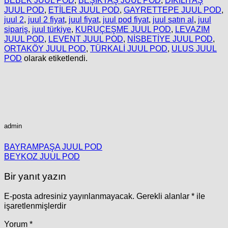
JUUL POD
,
ETİLER JUUL POD
,
GAYRETTEPE JUUL POD
,
juul 2
,
juul 2 fiyat
,
juul fiyat
,
juul pod fiyat
,
juul satın al
,
juul
sipariş
,
juul türkiye
,
KURUÇEŞME JUUL POD
,
LEVAZIM
JUUL POD
,
LEVENT JUUL POD
,
NİSBETİYE JUUL POD
,
ORTAKÖY JUUL POD
,
TÜRKALİ JUUL POD
,
ULUS JUUL
POD
olarak etiketlendi.
admin
BAYRAMPAŞA JUUL POD
BEYKOZ JUUL POD
Bir yanıt yazın
E-posta adresiniz yayınlanmayacak.
Gerekli alanlar
*
ile
işaretlenmişlerdir
Yorum
*