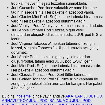
tropikal meyvenin eşsiz lezzetini sunmaktadır.
Juul Cucumber Pod
:İnce salatalık ve nane bir nane
tadını hissedersiniz. Her pakette 4 adet pod vardır.
Juul Glacier Mint Pod :
Soğuk nane tadında bir aroması
vardır. Her pakette 4 adet pod bulunmaktadır.
Juul Vanilya Pod :
Vanilya ve krema karışımı tadındadır.
Juul Apple Orchard Pod
:Lezzet, olgun yeşil
elmalardan oluşur.Podlar, tatmin edici JUUL pod E-Sıvı
içerir.
Juul Virginia Tobacco
:Amerikan tütününün zengin
lezzeti, Virginia Tobacco JUULpod’umuzla açıkça eşi
görülmez.
Juul Apple Pod :
Lezzet, olgun yeşil elmalardan
oluşur.Podlar, tatmin edici JUUL pod E-Sıvı içerir.
Juul Mint Pod :
Soğuk nane tadında bir aroması vardır.
Her pakette 4 adet pod bulunmaktadır.
Juul Classic Tobacco Pod :
Sert tütün tadındadır.
Juul Golden Tobacco Pod :
Pürüzsüz bir kaplama ile
zengin geleneksel tütün aroması bir karışımı. Her paket
4 bölme içerir.
Bu giriş
İnceleme
içinde yayınlandı ve
AKATLAR JUUL POD
,
ARNAVUTKÖY JUUL POD
,
BALMUMCU JUUL POD
,
BEBEK JUUL POD
,
BEŞİKTAŞ JUUL POD
,
DİKİLİTAŞ