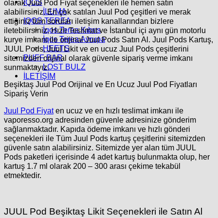
İQOS
olarak
Juul Pod Fiyat
seçenekleri ile hemen satın
İLUMA
alabilirsiniz. En çok satılan
Juul Pod
çeşitleri ve merak
IQOS TEREA
ettiğiniz tüm soruları iletişim kanallarından bizlere
İqos Terea Kıbrıs
iletebilirsiniz. Hızlı Teslimat ve İstanbul içi aynı gün motorlu
İqos Terea Avrupa
kurye imkanı ile orijinal
Juul Pods Satın Al. Juul Pods Kartuş,
HEETS
JUUL Pods, Juul Likit ve en ucuz Juul Pods
çeşitlerini
PUFF BAR
sitemizden orijinal olarak güvenle sipariş verme imkanı
LOST BULZ
sunmaktayız.
İLETİŞİM
Beşiktaş Juul Pod Orijinal ve En Ucuz Juul Pod Fiyatları
Sipariş Verin
Juul Pod Fiyat
en ucuz ve en hızlı teslimat imkanı ile
vaporesso.org adresinden güvenle adresinize gönderim
sağlanmaktadır. Kapıda ödeme imkanı ve hızlı gönderi
seçenekleri ile Tüm Juul Pods kartuş çeşitlerini sitemizden
güvenle satın alabilirsiniz. Sitemizde yer alan tüm JUUL
Pods paketleri içerisinde 4 adet kartuş bulunmakta olup, her
kartuş 1.7 ml olarak 200 – 300 arası çekime tekabül
etmektedir.
JUUL Pod Beşiktaş
Likit Seçenekleri ile Satın Al