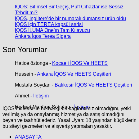
IQOS: Bilimsel Bir Geçiş, Puff Cihazlar ise Sessiz
Tehdit mi?
IQOS, İngiltere’de bir numaralı dumansız ürün oldu
IQOS için TEREA kapsül serisi
IQOS ILUMA One’ın Tam Kılavuzu
Ankara İqos Terea Sigara
Son Yorumlar
Hatice öztonga
-
Kocaeli İQOS Ve HEETS
Hussein
-
Ankara İQOS Ve HEETS Çeşitleri
Mustafa Soydan
-
Balıkesir İQOS Ve HEETS Çeşitleri
Ahmet
-
İletişim
Herbert Manfred Schalau
-
İletişim
IQOS markası ile herhangi bir bağlantımız olmadığını, yetki
verilmiş ya da onaylanmış hizmet ya da satış olmadığını
beyan ve taahhüt ederiz. Yasal Uyarı: 18 yaşından küçüklerin
bu siteyi gezmeleri ve alışveriş yapmaları yasaktır.
ANASAYFA