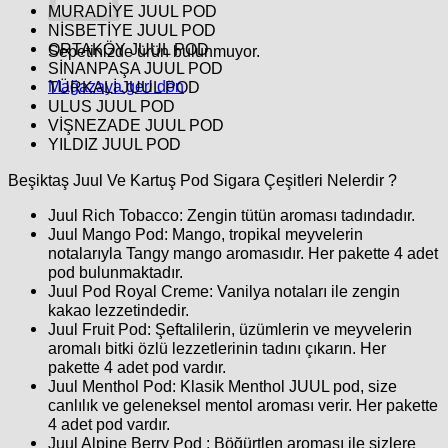
MURADİYE JUUL POD
NİSBETİYE JUUL POD
ORTAKÖY JUUL POD
Sepetinizde ürün bulunmuyor.
SİNANPAŞA JUUL POD
Mağazaya geri dön
TÜRKALİ JUUL POD
ULUS JUUL POD
VİŞNEZADE JUUL POD
YILDIZ JUUL POD
Beşiktaş Juul Ve Kartuş Pod Sigara Çeşitleri Nelerdir ?
Juul Rich Tobacco
: Zengin tütün aroması tadındadır.
Juul Mango Pod
: Mango, tropikal meyvelerin
notalarıyla Tangy mango aromasıdır. Her pakette 4 adet
pod bulunmaktadır.
Juul Pod Royal Creme
: Vanilya notaları ile zengin
kakao lezzetindedir.
Juul Fruit Pod
: Şeftalilerin, üzümlerin ve meyvelerin
aromalı bitki özlü lezzetlerinin tadını çıkarın. Her
pakette 4 adet pod vardır.
Juul Menthol Pod
: Klasik Menthol JUUL pod, size
canlılık ve geleneksel mentol aroması verir. Her pakette
4 adet pod vardır.
Juul Alpine Berry Pod :
Böğürtlen aroması ile sizlere