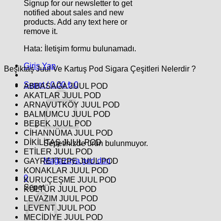
Signup for our newsletter to get
notified about sales and new
products. Add any text here or
remove it.
Hata:
İletişim formu bulunamadı.
Giriş Yap
Beşiktaş Juul Ve Kartuş Pod Sigara Çeşitleri Nelerdir ?
Sepet /
0.00
₺
0
ABBASAĞA JUUL POD
AKATLAR JUUL POD
ARNAVUTKÖY JUUL POD
BALMUMCU JUUL POD
BEBEK JUUL POD
CİHANNÜMA JUUL POD
DİKİLİTAŞ JUUL POD
Sepetinizde ürün bulunmuyor.
ETİLER JUUL POD
Mağazaya geri dön
GAYRETTEPE JUUL POD
KONAKLAR JUUL POD
0
KURUÇEŞME JUUL POD
Sepet
KÜLTÜR JUUL POD
LEVAZIM JUUL POD
LEVENT JUUL POD
MECİDİYE JUUL POD