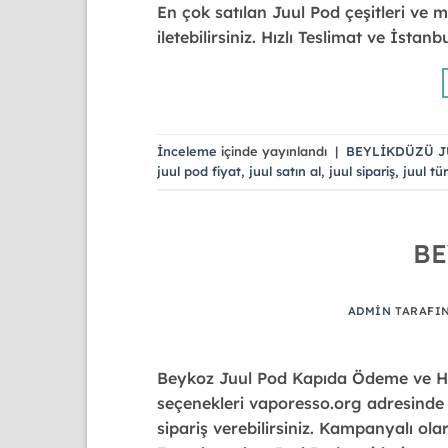
En çok satılan Juul Pod çeşitleri ve m
iletebilirsiniz. Hızlı Teslimat ve İsta
İnceleme
içinde yayınlandı
|
BEYLİKDÜZÜ J
juul pod fiyat
,
juul satın al
,
juul sipariş
,
juul tü
BE
ADMIN
TARAFI
Beykoz Juul Pod Kapıda Ödeme ve Hızl
seçenekleri vaporesso.org adresinde h
sipariş verebilirsiniz. Kampanyalı ola