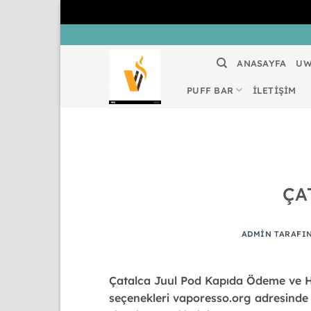
İçeriğe
atla
ANASAYFA
UW
PUFF BAR
İLETİŞİM
ÇA
ADMIN
TARAFI
Çatalca Juul Pod Kapıda Ödeme ve Hız
seçenekleri vaporesso.org adresinde h