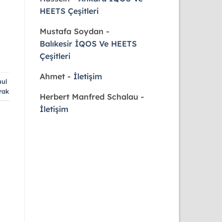
HEETS Çeşitleri
Mustafa Soydan
-
Balıkesir İQOS Ve HEETS
Çeşitleri
Ahmet
-
İletişim
uul
rak
Herbert Manfred Schalau
-
İletişim
.