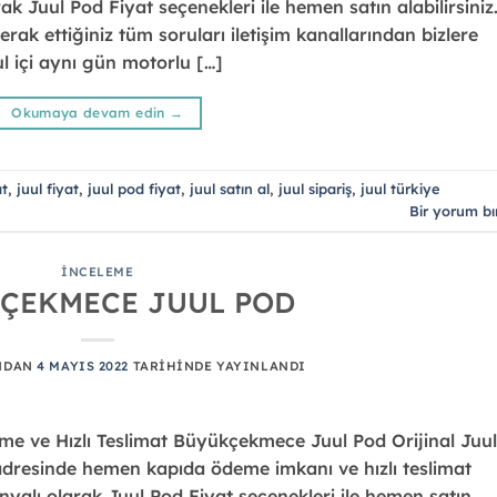
rak Juul Pod Fiyat seçenekleri ile hemen satın alabilirsiniz
erak ettiğiniz tüm soruları iletişim kanallarından bizlere
bul içi aynı gün motorlu […]
Okumaya devam edin
→
at
,
juul fiyat
,
juul pod fiyat
,
juul satın al
,
juul sipariş
,
juul türkiye
Bir yorum bı
İNCELEME
ÇEKMECE JUUL POD
NDAN
4 MAYIS 2022
TARIHINDE YAYINLANDI
 ve Hızlı Teslimat Büyükçekmece Juul Pod Orijinal Juul
adresinde hemen kapıda ödeme imkanı ve hızlı teslimat
panyalı olarak Juul Pod Fiyat seçenekleri ile hemen satın