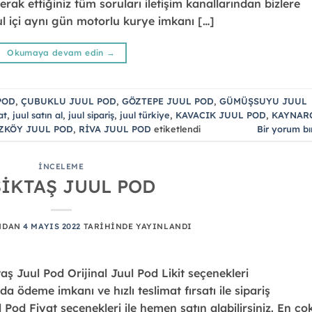
erak ettiğiniz tüm soruları iletişim kanallarından bizlere
nbul içi aynı gün motorlu kurye imkanı […]
Okumaya devam edin
→
POD
,
ÇUBUKLU JUUL POD
,
GÖZTEPE JUUL POD
,
GÜMÜŞSUYU JUUL
at
,
juul satın al
,
juul sipariş
,
juul türkiye
,
KAVACIK JUUL POD
,
KAYNAR
ZKÖY JUUL POD
,
RİVA JUUL POD
etiketlendi
Bir yorum bı
İNCELEME
ŞİKTAŞ JUUL POD
NDAN
4 MAYIS 2022
TARIHINDE YAYINLANDI
aş Juul Pod Orijinal Juul Pod Likit seçenekleri
ödeme imkanı ve hızlı teslimat fırsatı ile sipariş
 Pod Fiyat seçenekleri ile hemen satın alabilirsiniz. En ço