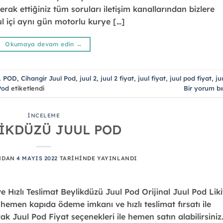
erak ettiğiniz tüm soruları iletişim kanallarından bizlere
nbul içi aynı gün motorlu kurye […]
Okumaya devam edin
→
 POD
,
Cihangir Juul Pod
,
juul 2
,
juul 2 fiyat
,
juul fiyat
,
juul pod fiyat
,
ju
Pod
etiketlendi
Bir yorum bı
İNCELEME
İKDÜZÜ JUUL POD
NDAN
4 MAYIS 2022
TARIHINDE YAYINLANDI
Hızlı Teslimat Beylikdüzü Juul Pod Orijinal Juul Pod Liki
emen kapıda ödeme imkanı ve hızlı teslimat fırsatı ile
rak Juul Pod Fiyat seçenekleri ile hemen satın alabilirsiniz