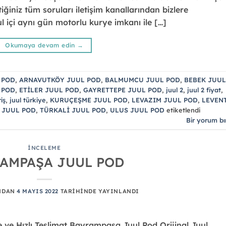
iğiniz tüm soruları iletişim kanallarından bizlere
nbul içi aynı gün motorlu kurye imkanı ile […]
Okumaya devam edin
→
 POD
,
ARNAVUTKÖY JUUL POD
,
BALMUMCU JUUL POD
,
BEBEK JUUL
 POD
,
ETİLER JUUL POD
,
GAYRETTEPE JUUL POD
,
juul 2
,
juul 2 fiyat
,
iş
,
juul türkiye
,
KURUÇEŞME JUUL POD
,
LEVAZIM JUUL POD
,
LEVEN
 JUUL POD
,
TÜRKALİ JUUL POD
,
ULUS JUUL POD
etiketlendi
Bir yorum bı
İNCELEME
AMPAŞA JUUL POD
NDAN
4 MAYIS 2022
TARIHINDE YAYINLANDI
e Hızlı Teslimat Bayrampaşa Juul Pod Orijinal Juul