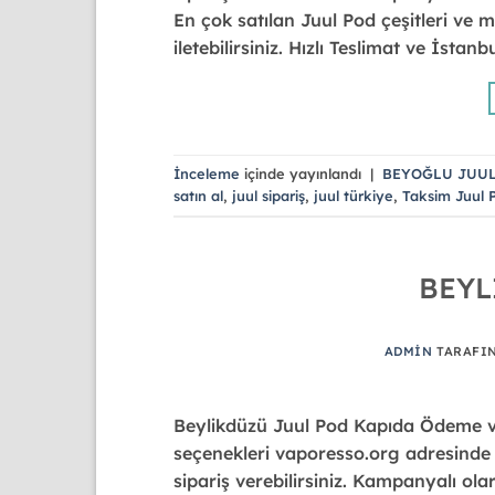
En çok satılan Juul Pod çeşitleri ve m
iletebilirsiniz. Hızlı Teslimat ve İsta
İnceleme
içinde yayınlandı
|
BEYOĞLU JUUL
satın al
,
juul sipariş
,
juul türkiye
,
Taksim Juul 
BEYL
ADMIN
TARAFI
Beylikdüzü Juul Pod Kapıda Ödeme ve 
seçenekleri vaporesso.org adresinde h
sipariş verebilirsiniz. Kampanyalı ola