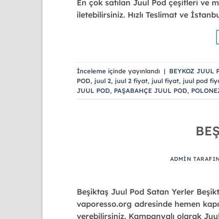
En çok satılan Juul Pod çeşitleri ve m
iletebilirsiniz. Hızlı Teslimat ve İsta
İnceleme
içinde yayınlandı
|
BEYKOZ JUUL 
POD
,
juul 2
,
juul 2 fiyat
,
juul fiyat
,
juul pod fiy
JUUL POD
,
PAŞABAHÇE JUUL POD
,
POLONE
BE
ADMIN
TARAFI
Beşiktaş Juul Pod Satan Yerler Beşikt
vaporesso.org adresinde hemen kapıda 
verebilirsiniz. Kampanyalı olarak Juul