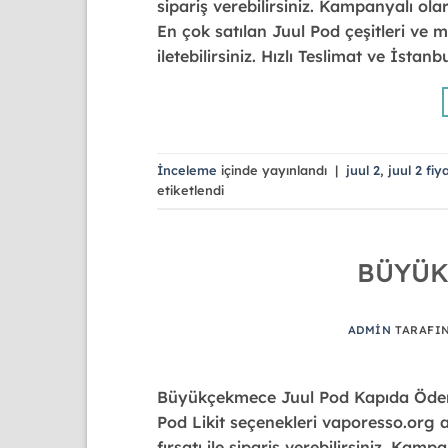
sipariş verebilirsiniz. Kampanyalı ola
En çok satılan Juul Pod çeşitleri ve m
iletebilirsiniz. Hızlı Teslimat ve İstan
İnceleme
içinde yayınlandı
|
juul 2
,
juul 2 fiy
etiketlendi
BÜYÜK
ADMIN
TARAFI
Büyükçekmece Juul Pod Kapıda Ödeme
Pod Likit seçenekleri vaporesso.org 
fırsatı ile sipariş verebilirsiniz. Kam