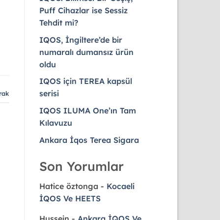
.
Puff Cihazlar ise Sessiz
Tehdit mi?
IQOS, İngiltere’de bir
numaralı dumansız ürün
oldu
IQOS için TEREA kapsül
serisi
rak
IQOS ILUMA One’ın Tam
Kılavuzu
Ankara İqos Terea Sigara
Son Yorumlar
Hatice öztonga
-
Kocaeli
İQOS Ve HEETS
Hussein
-
Ankara İQOS Ve