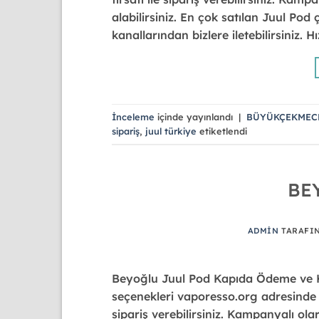
alabilirsiniz. En çok satılan Juul Pod 
kanallarından bizlere iletebilirsiniz. 
İnceleme
içinde yayınlandı
|
BÜYÜKÇEKMEC
sipariş
,
juul türkiye
etiketlendi
BE
ADMIN
TARAFI
Beyoğlu Juul Pod Kapıda Ödeme ve Hız
seçenekleri vaporesso.org adresinde h
sipariş verebilirsiniz. Kampanyalı ola