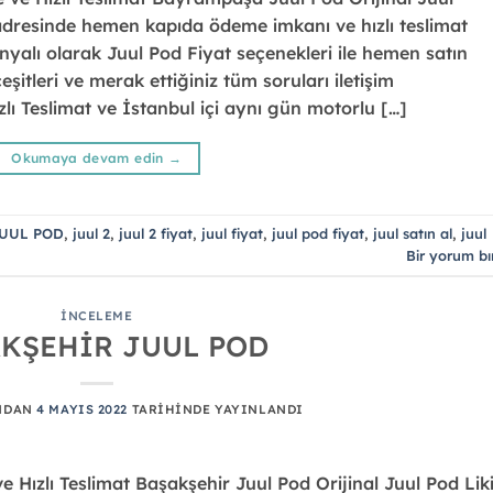
adresinde hemen kapıda ödeme imkanı ve hızlı teslimat
panyalı olarak Juul Pod Fiyat seçenekleri ile hemen satın
çeşitleri ve merak ettiğiniz tüm soruları iletişim
Hızlı Teslimat ve İstanbul içi aynı gün motorlu […]
Okumaya devam edin
→
UUL POD
,
juul 2
,
juul 2 fiyat
,
juul fiyat
,
juul pod fiyat
,
juul satın al
,
juul
Bir yorum bı
İNCELEME
KŞEHİR JUUL POD
NDAN
4 MAYIS 2022
TARIHINDE YAYINLANDI
Hızlı Teslimat Başakşehir Juul Pod Orijinal Juul Pod Liki