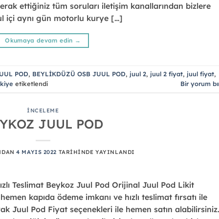
erak ettiğiniz tüm soruları iletişim kanallarından bizlere
nbul içi aynı gün motorlu kurye […]
Okumaya devam edin
→
UUL POD
,
BEYLİKDÜZÜ OSB JUUL POD
,
juul 2
,
juul 2 fiyat
,
juul fiyat
,
rkiye
etiketlendi
Bir yorum bı
İNCELEME
YKOZ JUUL POD
NDAN
4 MAYIS 2022
TARIHINDE YAYINLANDI
ı Teslimat Beykoz Juul Pod Orijinal Juul Pod Likit
emen kapıda ödeme imkanı ve hızlı teslimat fırsatı ile
rak Juul Pod Fiyat seçenekleri ile hemen satın alabilirsiniz