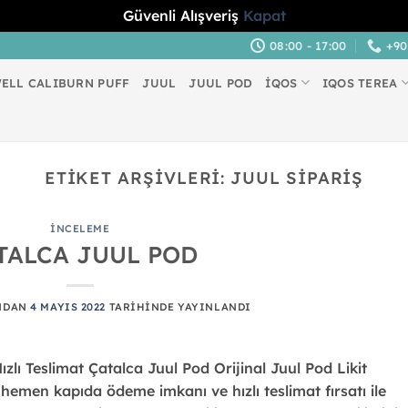
Güvenli Alışveriş
Kapat
08:00 - 17:00
+90
ELL CALIBURN PUFF
JUUL
JUUL POD
İQOS
IQOS TEREA
ETIKET ARŞIVLERI:
JUUL SIPARIŞ
İNCELEME
TALCA JUUL POD
NDAN
4 MAYIS 2022
TARIHINDE YAYINLANDI
lı Teslimat Çatalca Juul Pod Orijinal Juul Pod Likit
emen kapıda ödeme imkanı ve hızlı teslimat fırsatı ile