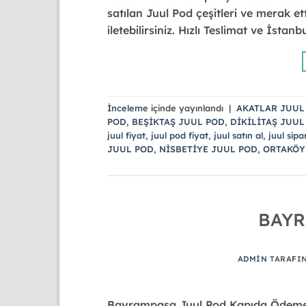
satılan Juul Pod çeşitleri ve merak ett
iletebilirsiniz. Hızlı Teslimat ve İsta
İnceleme
içinde yayınlandı
|
AKATLAR JUUL
POD
,
BEŞİKTAŞ JUUL POD
,
DİKİLİTAŞ JUUL
juul fiyat
,
juul pod fiyat
,
juul satın al
,
juul sipar
JUUL POD
,
NİSBETİYE JUUL POD
,
ORTAKÖY
BAYR
ADMIN
TARAFI
Bayrampaşa Juul Pod Kapıda Ödeme v