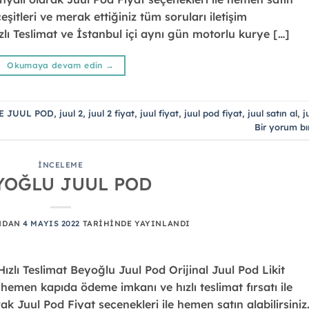
çeşitleri ve merak ettiğiniz tüm soruları iletişim
Hızlı Teslimat ve İstanbul içi aynı gün motorlu kurye […]
Okumaya devam edin
→
E JUUL POD
,
juul 2
,
juul 2 fiyat
,
juul fiyat
,
juul pod fiyat
,
juul satın al
,
j
Bir yorum bı
İNCELEME
YOĞLU JUUL POD
NDAN
4 MAYIS 2022
TARIHINDE YAYINLANDI
lı Teslimat Beyoğlu Juul Pod Orijinal Juul Pod Likit
emen kapıda ödeme imkanı ve hızlı teslimat fırsatı ile
rak Juul Pod Fiyat seçenekleri ile hemen satın alabilirsiniz