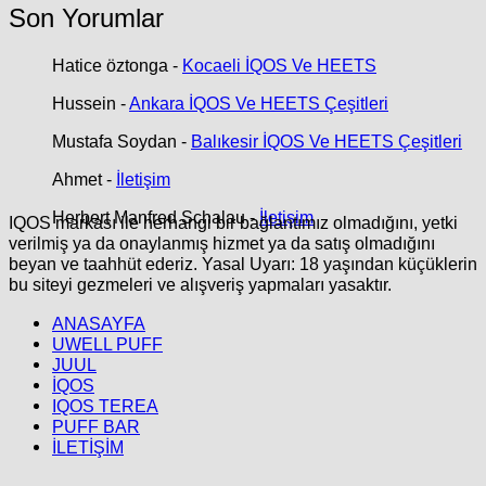
Son Yorumlar
Hatice öztonga
-
Kocaeli İQOS Ve HEETS
Hussein
-
Ankara İQOS Ve HEETS Çeşitleri
Mustafa Soydan
-
Balıkesir İQOS Ve HEETS Çeşitleri
Ahmet
-
İletişim
Herbert Manfred Schalau
-
İletişim
IQOS markası ile herhangi bir bağlantımız olmadığını, yetki
verilmiş ya da onaylanmış hizmet ya da satış olmadığını
beyan ve taahhüt ederiz. Yasal Uyarı: 18 yaşından küçüklerin
bu siteyi gezmeleri ve alışveriş yapmaları yasaktır.
ANASAYFA
UWELL PUFF
JUUL
İQOS
IQOS TEREA
PUFF BAR
İLETİŞİM