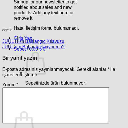
Signup for our newsletter to get
notified about sales and new
products. Add any text here or
remove it.
Hata:
İletişim formu bulunamadı.
admin
Giriş Yap
JUUL Hızlı Başlangıç ​​Kılavuzu
JUUL’um Buhar üretmiyor mu?
Sepet /
0.00
₺
0
Bir yanıt yazın
E-posta adresiniz yayınlanmayacak.
Gerekli alanlar
*
ile
işaretlenmişlerdir
Sepetinizde ürün bulunmuyor.
Yorum
*
Mağazaya geri dön
0
Sepet