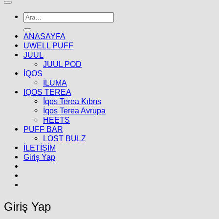
Ara:
ANASAYFA
UWELL PUFF
JUUL
JUUL POD
İQOS
İLUMA
IQOS TEREA
İqos Terea Kıbrıs
İqos Terea Avrupa
HEETS
PUFF BAR
LOST BULZ
İLETİŞİM
Giriş Yap
Giriş Yap