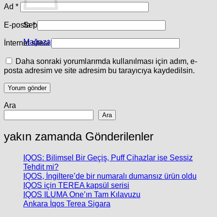
Ad
*
Sepetinizde ürün bulunmuyor.
E-posta
*
Mağazaya geri dön
İnternet sitesi
Daha sonraki yorumlarımda kullanılması için adım, e-
posta adresim ve site adresim bu tarayıcıya kaydedilsin.
Ara
Ara
yakın zamanda Gönderilenler
IQOS: Bilimsel Bir Geçiş, Puff Cihazlar ise Sessiz
Tehdit mi?
IQOS, İngiltere’de bir numaralı dumansız ürün oldu
IQOS için TEREA kapsül serisi
IQOS ILUMA One’ın Tam Kılavuzu
Ankara İqos Terea Sigara