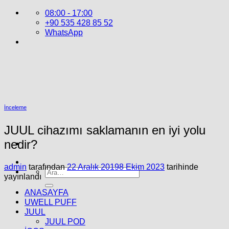
İçeriğe
08:00 - 17:00
atla
+90 535 428 85 52
WhatsApp
İnceleme
JUUL cihazımı saklamanın en iyi yolu
nedir?
admin
tarafından
22 Aralık 2019
8 Ekim 2023
tarihinde
Ara:
yayınlandı
ANASAYFA
UWELL PUFF
JUUL
JUUL POD