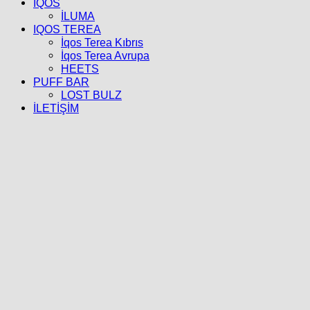
İQOS
İLUMA
IQOS TEREA
İqos Terea Kıbrıs
İqos Terea Avrupa
HEETS
PUFF BAR
LOST BULZ
İLETİŞİM