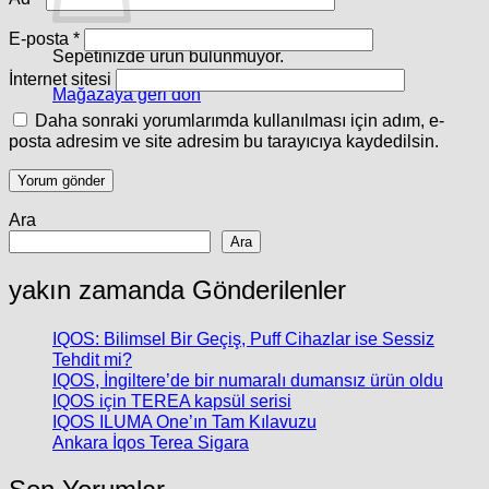
E-posta
*
Sepetinizde ürün bulunmuyor.
İnternet sitesi
Mağazaya geri dön
Daha sonraki yorumlarımda kullanılması için adım, e-
posta adresim ve site adresim bu tarayıcıya kaydedilsin.
Ara
Ara
yakın zamanda Gönderilenler
IQOS: Bilimsel Bir Geçiş, Puff Cihazlar ise Sessiz
Tehdit mi?
IQOS, İngiltere’de bir numaralı dumansız ürün oldu
IQOS için TEREA kapsül serisi
IQOS ILUMA One’ın Tam Kılavuzu
Ankara İqos Terea Sigara