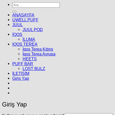
Ara:
ANASAYFA
UWELL PUFF
JUUL
JUUL POD
İQOS
İLUMA
IQOS TEREA
İqos Terea Kıbrıs
İqos Terea Avrupa
HEETS
PUFF BAR
LOST BULZ
İLETİŞİM
Giriş Yap
Giriş Yap