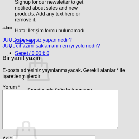
Signup for our newsletter to get
notified about sales and new
products. Add any text here or
remove it.
admin
Hata:
İletişim formu bulunamadı.
JUUL’u benzersiz yapan nedir?
Giriş Yap
JUUL cihazımı saklamanın en iyi yolu nedir?
Sepet /
0.00
₺
0
Bir yanıt yazın
E-posta adresiniz yayınlanmayacak.
Gerekli alanlar
*
ile
işaretlenmişlerdir
Yorum
*
Sepetinizde ürün bulunmuyor.
Mağazaya geri dön
0
Sepet
Ad
*