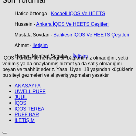
Son Yorumlar
Hatice öztonga
-
Kocaeli İQOS Ve HEETS
Hussein
-
Ankara İQOS Ve HEETS Çeşitleri
Mustafa Soydan
-
Balıkesir İQOS Ve HEETS Çeşitleri
Ahmet
-
İletişim
Herbert Manfred Schalau
-
İletişim
IQOS markası ile herhangi bir bağlantımız olmadığını, yetki
verilmiş ya da onaylanmış hizmet ya da satış olmadığını
beyan ve taahhüt ederiz. Yasal Uyarı: 18 yaşından küçüklerin
bu siteyi gezmeleri ve alışveriş yapmaları yasaktır.
ANASAYFA
UWELL PUFF
JUUL
İQOS
IQOS TEREA
PUFF BAR
İLETİŞİM