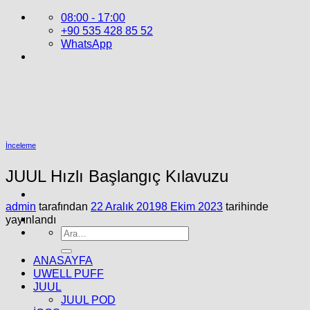
İçeriğe
08:00 - 17:00
atla
+90 535 428 85 52
WhatsApp
İnceleme
JUUL Hızlı Başlangıç ​​Kılavuzu
admin
tarafından
22 Aralık 2019
8 Ekim 2023
tarihinde
yayınlandı
Ara:
ANASAYFA
UWELL PUFF
JUUL
JUUL POD