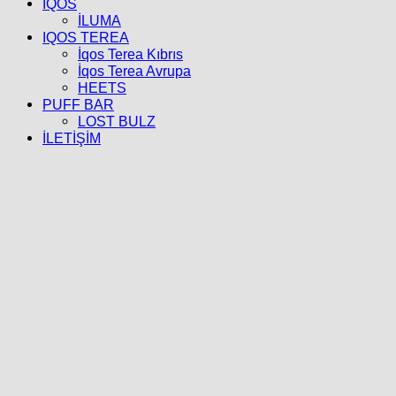
İQOS
İLUMA
IQOS TEREA
İqos Terea Kıbrıs
İqos Terea Avrupa
HEETS
PUFF BAR
LOST BULZ
İLETİŞİM