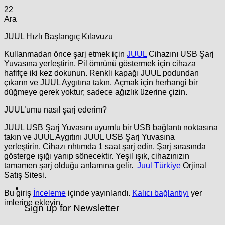
22
Ara
JUUL Hızlı Başlangıç ​​Kılavuzu
Kullanmadan önce şarj etmek için
JUUL
Cihazını USB Şarj
Yuvasına yerleştirin. Pil ömrünü göstermek için cihaza
hafifçe iki kez dokunun. Renkli kapağı JUUL podundan
çıkarın ve JUUL Aygıtına takın. Açmak için herhangi bir
düğmeye gerek yoktur; sadece ağızlık üzerine çizin.
JUUL’umu nasıl şarj ederim?
JUUL USB Şarj Yuvasını uyumlu bir USB bağlantı noktasına
takın ve JUUL Aygıtını JUUL USB Şarj Yuvasına
yerleştirin. Cihazı rıhtımda 1 saat şarj edin. Şarj sırasında
gösterge ışığı yanıp sönecektir. Yeşil ışık, cihazınızın
tamamen şarj olduğu anlamına gelir.
Juul Türkiye
Orjinal
Satış Sitesi.
Bu giriş
İnceleme
içinde yayınlandı.
Kalıcı bağlantıyı
yer
imlerine ekleyin.
Sign up for Newsletter