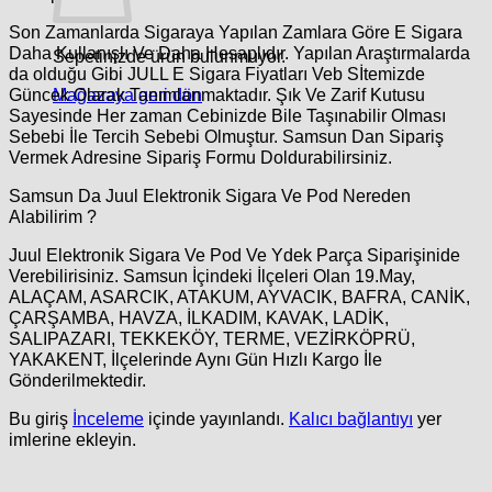
Son Zamanlarda Sigaraya Yapılan Zamlara Göre E Sigara
Daha Kullanışlı Ve Daha Hesaplıdır. Yapılan Araştırmalarda
Sepetinizde ürün bulunmuyor.
da olduğu Gibi JULL E Sigara Fiyatları Veb Sİtemizde
Mağazaya geri dön
Güncek Olarak Tanımlanmaktadır. Şık Ve Zarif Kutusu
Sayesinde Her zaman Cebinizde Bile Taşınabilir Olması
Sebebi İle Tercih Sebebi Olmuştur. Samsun Dan Sipariş
Vermek Adresine Sipariş Formu Doldurabilirsiniz.
Samsun Da Juul Elektronik Sigara Ve Pod Nereden
Alabilirim ?
Juul Elektronik Sigara Ve Pod Ve Ydek Parça Siparişinide
Verebilirisiniz. Samsun İçindeki İlçeleri Olan 19.May,
ALAÇAM, ASARCIK, ATAKUM, AYVACIK, BAFRA, CANİK,
ÇARŞAMBA, HAVZA, İLKADIM, KAVAK, LADİK,
SALIPAZARI, TEKKEKÖY, TERME, VEZİRKÖPRÜ,
YAKAKENT, İlçelerinde Aynı Gün Hızlı Kargo İle
Gönderilmektedir.
Bu giriş
İnceleme
içinde yayınlandı.
Kalıcı bağlantıyı
yer
imlerine ekleyin.