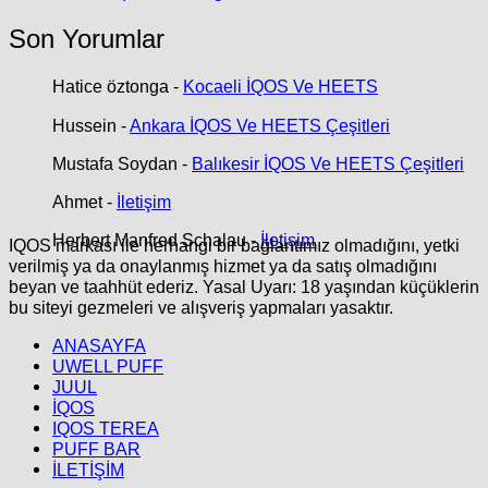
Son Yorumlar
Hatice öztonga
-
Kocaeli İQOS Ve HEETS
Hussein
-
Ankara İQOS Ve HEETS Çeşitleri
Mustafa Soydan
-
Balıkesir İQOS Ve HEETS Çeşitleri
Ahmet
-
İletişim
Herbert Manfred Schalau
-
İletişim
IQOS markası ile herhangi bir bağlantımız olmadığını, yetki
verilmiş ya da onaylanmış hizmet ya da satış olmadığını
beyan ve taahhüt ederiz. Yasal Uyarı: 18 yaşından küçüklerin
bu siteyi gezmeleri ve alışveriş yapmaları yasaktır.
ANASAYFA
UWELL PUFF
JUUL
İQOS
IQOS TEREA
PUFF BAR
İLETİŞİM