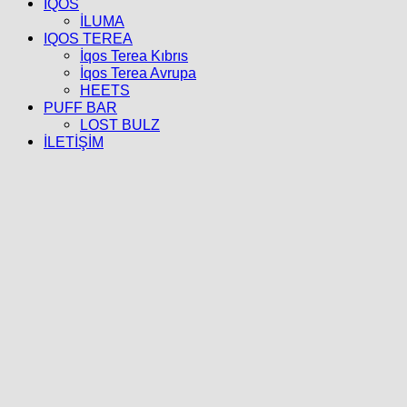
İQOS
İLUMA
IQOS TEREA
İqos Terea Kıbrıs
İqos Terea Avrupa
HEETS
PUFF BAR
LOST BULZ
İLETİŞİM