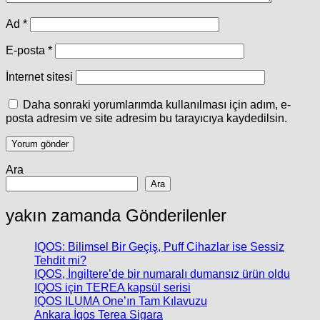
Ad
*
E-posta
*
İnternet sitesi
Daha sonraki yorumlarımda kullanılması için adım, e-
posta adresim ve site adresim bu tarayıcıya kaydedilsin.
Ara
Ara
yakın zamanda Gönderilenler
IQOS: Bilimsel Bir Geçiş, Puff Cihazlar ise Sessiz
Tehdit mi?
IQOS, İngiltere’de bir numaralı dumansız ürün oldu
IQOS için TEREA kapsül serisi
IQOS ILUMA One’ın Tam Kılavuzu
Ankara İqos Terea Sigara