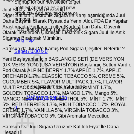
Signup for our newsletter to get
notified about sales and new
Juul Sigara İle Farkı Hissedin !!
products. Add any text here or
Diğer Satılan Elektronik Sigara İle Karşılaştırıldığında Juul
remove it.
Daha Başarılı Olarak Piyasa da Yerini Aldı. FDA Da Yapılan
Araştırmada Podların Likitleri(Kartuş) Ları Daha Güvenli
Hata:
İletişim formu bulunamadı.
Olarak Testlerden Çıkmıştır. Elektronik Sigara Juul İle Artık
Sigarayı Bırakmak Mümkün.
Giriş Yap
Samsun da Juul Ve Kartuş Pod Sigara Çeşitleri Nelerdir ?
Sepet /
0.00
₺
0
Yeni Başlayanlar İçin BAŞLANGIÇ SETİ (DE VERSİYON
(UK VERSİYON) (USA VERSİYON) Başlangıç Setleri Vardır.
Pod Olarak ALPİNE BERRY 1.7% APPLE 1.7%, APPLE
ORCHARD 1.7%, CLASSİC TOBACCO 5%, CREME 5%,
CUCUMBER 5%, FLAVOR MULTİPACK 1.7%, FLAVOR
Sepetinizde ürün bulunmuyor.
MULTİPACK 5%, FRUİT 5%, GLACİER MİNT 1.7%,
GOLDEN TOBACCO 1.7%, MANGO 1.7%, Mango 5%,
Mağazaya geri dön
MANGO NECTAR 1.7%, MENTHOL 5%, MİNT 1.7%, MİNT
5%, RED BERRİES 1.7%, RİCH TOBACCO 1.7%, ROYAL
0
CRÈME 1.7%, VANİLLA 5%, VİRGİNİA TOBACCO 3%,
Sepet
VİRGİNİA TOBACCO 5% Gibi Aromalar Mevcuttur.
Samsun Da Juul Sigara Ucuz Ve Kaliteli Fiyat İle Daha
Hesaplı !!