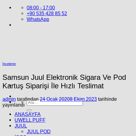
İçeriğe
08:00 - 17:00
atla
+90 535 428 85 52
WhatsApp
İnceleme
Samsun Juul Elektronik Sigara Ve Pod
Kartuş Siparişi İle Hızlı Teslimat
admin
tarafından
24 Ocak 2020
8 Ekim 2023
tarihinde
Ara:
yayınlandı
ANASAYFA
UWELL PUFF
JUUL
JUUL POD