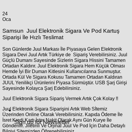
24
Oca
Samsun Juul Elektronik Sigara Ve Pod Kartuş
Siparişi İle Hızlı Teslimat
Son Günlerde Juul Markası İle Piyasaya Gelen Elektronik
Sigara Devi Juul Artık Türkiye de Sipariş Verebilirsiniz. Juul
Güçlü Dumanı Sayesinde Sizlerin Sigara Hissini Tamamen
Ortadan Kaldırır. Juul Elektronik Sigara Hem Küçük Olması
Hemde İyi Bir Duman Kitlesini Kullanıcılarına Sunmuştur.
Ortada Kül Ve Sigara Kokusu Tamamen Ortadan Kaldıran
JUUL Yenilikçi Ürünlerini Piyasa Sürmüştür. USB Şarj Girişi
Sayesinde Kolayca Şarj Edebilirsiniz.
Juul Elektronik Sigara Sipariş Vermek Artık Çok Kolay !!
Juul Elektronik Sigara Siparişini Artık Web Sİtemiz
Üzerinden Online Olarak Verebilirsiniz. Kapıda Ödeme İle
İsret Kredi Kartı İster Nakit Olarak Aynı Gün Kurye İle
Sign up for Newsletter
Gönderilir. Jiletinli Ve Orjinal Juul Ve Pod İçin Daha Detaylı
Bilgiyi Sitemizden Öğrenebilirsiniz.