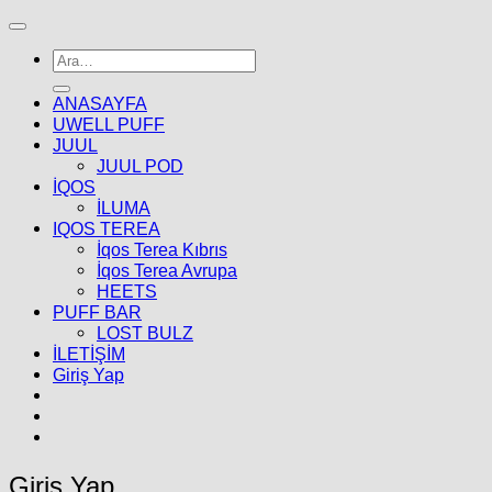
Ara:
ANASAYFA
UWELL PUFF
JUUL
JUUL POD
İQOS
İLUMA
IQOS TEREA
İqos Terea Kıbrıs
İqos Terea Avrupa
HEETS
PUFF BAR
LOST BULZ
İLETİŞİM
Giriş Yap
Giriş Yap