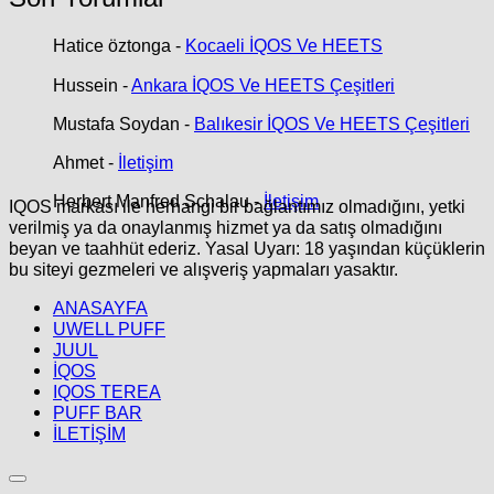
Hatice öztonga
-
Kocaeli İQOS Ve HEETS
Hussein
-
Ankara İQOS Ve HEETS Çeşitleri
Mustafa Soydan
-
Balıkesir İQOS Ve HEETS Çeşitleri
Ahmet
-
İletişim
Herbert Manfred Schalau
-
İletişim
IQOS markası ile herhangi bir bağlantımız olmadığını, yetki
verilmiş ya da onaylanmış hizmet ya da satış olmadığını
beyan ve taahhüt ederiz. Yasal Uyarı: 18 yaşından küçüklerin
bu siteyi gezmeleri ve alışveriş yapmaları yasaktır.
ANASAYFA
UWELL PUFF
JUUL
İQOS
IQOS TEREA
PUFF BAR
İLETİŞİM