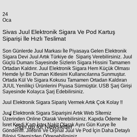
24
Oca
Sivas Juul Elektronik Sigara Ve Pod Kartuş
Siparişi İle Hızlı Teslimat
Son Günlerde Juul Markası İle Piyasaya Gelen Elektronik
Sigara Devi Juul Artık Türkiye de Sipariş Verebilirsiniz. Juul
Güçlü Dumanı Sayesinde Sizlerin Sigara Hissini Tamamen
Ortadan Kaldırır. Juul Elektronik Sigara Hem Küçük Olması
Hemde İyi Bir Duman Kitlesini Kullanıcılarına Sunmuştur.
Ortada Kül Ve Sigara Kokusu Tamamen Ortadan Kaldıran
JUUL Yenilikçi Ürünlerini Piyasa Sürmüştür. USB Şarj Girişi
Sayesinde Kolayca Şarj Edebilirsiniz.
Juul Elektronik Sigara Sipariş Vermek Artık Çok Kolay !!
Juul Elektronik Sigara Siparişini Artık Web Sİtemiz
Üzerinden Online Olarak Verebilirsiniz. Kapıda Ödeme İle
İsret Kredi Kartı İster Nakit Olarak Aynı Gün Kurye İle
Sign up for Newsletter
Gönderilir. Jiletinli Ve Orjinal Juul Ve Pod İçin Daha Detaylı
Bilgiyi Sitemizden Öğrenebilirsiniz.