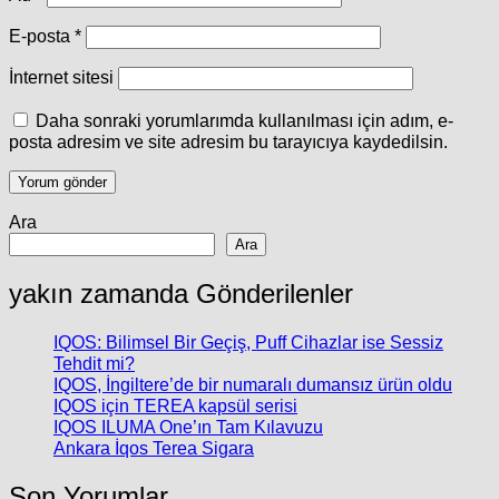
E-posta
*
İnternet sitesi
Daha sonraki yorumlarımda kullanılması için adım, e-
posta adresim ve site adresim bu tarayıcıya kaydedilsin.
Ara
Ara
yakın zamanda Gönderilenler
IQOS: Bilimsel Bir Geçiş, Puff Cihazlar ise Sessiz
Tehdit mi?
IQOS, İngiltere’de bir numaralı dumansız ürün oldu
IQOS için TEREA kapsül serisi
IQOS ILUMA One’ın Tam Kılavuzu
Ankara İqos Terea Sigara
Son Yorumlar