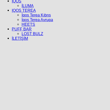
İQOS
İLUMA
IQOS TEREA
İqos Terea Kıbrıs
İqos Terea Avrupa
HEETS
PUFF BAR
LOST BULZ
İLETİŞİM