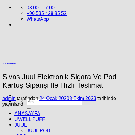
İçeriğe
08:00 - 17:00
atla
+90 535 428 85 52
WhatsApp
İnceleme
Sivas Juul Elektronik Sigara Ve Pod
Kartuş Siparişi İle Hızlı Teslimat
admin
tarafından
24 Ocak 2020
8 Ekim 2023
tarihinde
Ara:
yayınlandı
ANASAYFA
UWELL PUFF
JUUL
JUUL POD