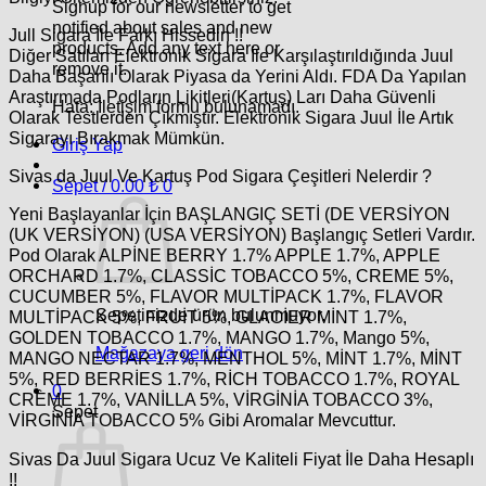
Signup for our newsletter to get
notified about sales and new
Jull Sigara İle Farkı Hissedin !!
products. Add any text here or
Diğer Satılan Elektronik Sigara İle Karşılaştırıldığında Juul
remove it.
Daha Başarılı Olarak Piyasa da Yerini Aldı. FDA Da Yapılan
Araştırmada Podların Likitleri(Kartuş) Ları Daha Güvenli
Hata:
İletişim formu bulunamadı.
Olarak Testlerden Çıkmıştır. Elektronik Sigara Juul İle Artık
Sigarayı Bırakmak Mümkün.
Giriş Yap
Sivas da Juul Ve Kartuş Pod Sigara Çeşitleri Nelerdir ?
Sepet /
0.00
₺
0
Yeni Başlayanlar İçin BAŞLANGIÇ SETİ (DE VERSİYON
(UK VERSİYON) (USA VERSİYON) Başlangıç Setleri Vardır.
Pod Olarak ALPİNE BERRY 1.7% APPLE 1.7%, APPLE
ORCHARD 1.7%, CLASSİC TOBACCO 5%, CREME 5%,
CUCUMBER 5%, FLAVOR MULTİPACK 1.7%, FLAVOR
Sepetinizde ürün bulunmuyor.
MULTİPACK 5%, FRUİT 5%, GLACİER MİNT 1.7%,
GOLDEN TOBACCO 1.7%, MANGO 1.7%, Mango 5%,
Mağazaya geri dön
MANGO NECTAR 1.7%, MENTHOL 5%, MİNT 1.7%, MİNT
5%, RED BERRİES 1.7%, RİCH TOBACCO 1.7%, ROYAL
0
CRÈME 1.7%, VANİLLA 5%, VİRGİNİA TOBACCO 3%,
Sepet
VİRGİNİA TOBACCO 5% Gibi Aromalar Mevcuttur.
Sivas Da Juul Sigara Ucuz Ve Kaliteli Fiyat İle Daha Hesaplı
!!