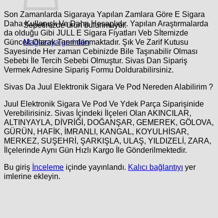
Son Zamanlarda Sigaraya Yapılan Zamlara Göre E Sigara
Daha Kullanışlı Ve Daha Hesaplıdır. Yapılan Araştırmalarda
Sepetinizde ürün bulunmuyor.
da olduğu Gibi JULL E Sigara Fiyatları Veb Sİtemizde
Mağazaya geri dön
Güncek Olarak Tanımlanmaktadır. Şık Ve Zarif Kutusu
Sayesinde Her zaman Cebinizde Bile Taşınabilir Olması
Sebebi İle Tercih Sebebi Olmuştur. Sivas Dan Sipariş
Vermek Adresine Sipariş Formu Doldurabilirsiniz.
Sivas Da Juul Elektronik Sigara Ve Pod Nereden Alabilirim ?
Juul Elektronik Sigara Ve Pod Ve Ydek Parça Siparişinide
Verebilirisiniz. Sivas İçindeki İlçeleri Olan AKINCILAR,
ALTINYAYLA, DİVRİĞİ, DOĞANŞAR, GEMEREK, GÖLOVA,
GÜRÜN, HAFİK, İMRANLI, KANGAL, KOYULHİSAR,
MERKEZ, SUŞEHRİ, ŞARKIŞLA, ULAŞ, YILDIZELİ, ZARA,
İlçelerinde Aynı Gün Hızlı Kargo İle Gönderilmektedir.
Bu giriş
İnceleme
içinde yayınlandı.
Kalıcı bağlantıyı
yer
imlerine ekleyin.