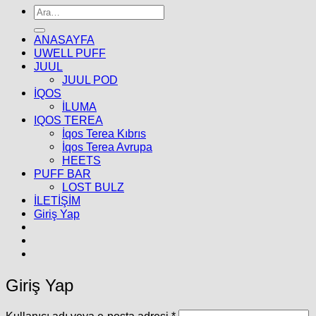
Ara:
ANASAYFA
UWELL PUFF
JUUL
JUUL POD
İQOS
İLUMA
IQOS TEREA
İqos Terea Kıbrıs
İqos Terea Avrupa
HEETS
PUFF BAR
LOST BULZ
İLETİŞİM
Giriş Yap
Giriş Yap
Gerekli
Kullanıcı adı veya e-posta adresi
*