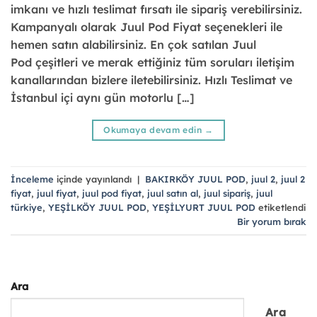
imkanı ve hızlı teslimat fırsatı ile sipariş verebilirsiniz.
Kampanyalı olarak Juul Pod Fiyat seçenekleri ile
hemen satın alabilirsiniz. En çok satılan Juul
Pod çeşitleri ve merak ettiğiniz tüm soruları iletişim
kanallarından bizlere iletebilirsiniz. Hızlı Teslimat ve
İstanbul içi aynı gün motorlu […]
Okumaya devam edin
→
İnceleme
içinde yayınlandı
|
BAKIRKÖY JUUL POD
,
juul 2
,
juul 2
fiyat
,
juul fiyat
,
juul pod fiyat
,
juul satın al
,
juul sipariş
,
juul
türkiye
,
YEŞİLKÖY JUUL POD
,
YEŞİLYURT JUUL POD
etiketlendi
Bir yorum bırak
Ara
Ara