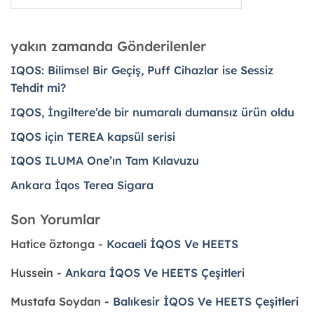
yakın zamanda Gönderilenler
IQOS: Bilimsel Bir Geçiş, Puff Cihazlar ise Sessiz
Tehdit mi?
IQOS, İngiltere’de bir numaralı dumansız ürün oldu
IQOS için TEREA kapsül serisi
IQOS ILUMA One’ın Tam Kılavuzu
Ankara İqos Terea Sigara
Son Yorumlar
Hatice öztonga
-
Kocaeli İQOS Ve HEETS
Hussein
-
Ankara İQOS Ve HEETS Çeşitleri
Mustafa Soydan
-
Balıkesir İQOS Ve HEETS Çeşitleri