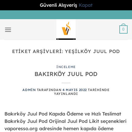
Güvenli Alışveriş
Kapat
İçeriğe
atla
0
ETIKET ARŞIVLERI:
YEŞİLKÖY JUUL POD
İNCELEME
BAKIRKÖY JUUL POD
ADMIN
TARAFINDAN
4 MAYIS 2022
TARIHINDE
YAYINLANDI
Bakırköy Juul Pod Kapıda Ödeme ve Hızlı Teslimat
Bakırköy Juul Pod Orijinal Juul Pod Likit seçenekleri
vaporesso.org adresinde hemen kapıda ödeme