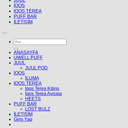
JUUL
İQOS
IQOS TEREA
PUFF BAR
İLETİŞİM
Ara:
ANASAYFA
UWELL PUFF
JUUL
JUUL POD
İQOS
İLUMA
IQOS TEREA
İqos Terea Kıbrıs
İqos Terea Avrupa
HEETS
PUFF BAR
LOST BULZ
İLETİŞİM
Giriş Yap