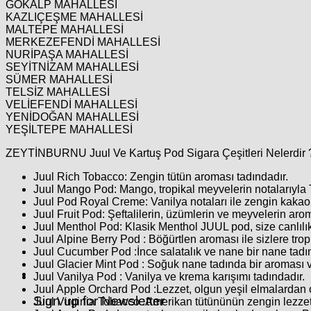
GÖKALP MAHALLESİ
KAZLIÇEŞME MAHALLESİ
MALTEPE MAHALLESİ
MERKEZEFENDİ MAHALLESİ
NURİPAŞA MAHALLESİ
SEYİTNİZAM MAHALLESİ
SÜMER MAHALLESİ
TELSİZ MAHALLESİ
VELİEFENDİ MAHALLESİ
YENİDOĞAN MAHALLESİ
YEŞİLTEPE MAHALLESİ
ZEYTİNBURNU Juul Ve Kartuş Pod Sigara Çeşitleri Nelerdir 
Juul Rich Tobacco
: Zengin tütün aroması tadındadır.
Juul Mango Pod
: Mango, tropikal meyvelerin notalarıyl
Juul Pod Royal Creme
: Vanilya notaları ile zengin kakao
Juul Fruit Pod
: Şeftalilerin, üzümlerin ve meyvelerin aroma
Juul Menthol Pod
: Klasik Menthol JUUL pod, size canlılı
Juul Alpine Berry Pod :
Böğürtlen aroması ile sizlere tro
Juul Cucumber Pod
:İnce salatalık ve nane bir nane tadı
Juul Glacier Mint Pod :
Soğuk nane tadında bir aroması v
Juul Vanilya Pod :
Vanilya ve krema karışımı tadındadır.
Juul Apple Orchard Pod
:Lezzet, olgun yeşil elmalardan o
Sign up for Newsletter
Juul Virginia Tobacco
:Amerikan tütününün zengin lezzet