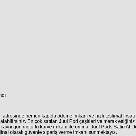
ndı
i adresinde hemen kapıda ödeme imkanı ve hızlı teslimat fırsatı il
labilirsiniz. En çok satılan
Juul Pod
çeşitleri ve merak ettiğiniz 
içi aynı gün motorlu kurye imkanı ile orijinal
Juul Pods Satın Al. 
rijinal olarak güvenle sipariş verme imkanı sunmaktayız.