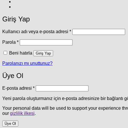
Giriş Yap
Gerekli
Kullanıcı adı veya e-posta adresi
*
Gerekli
Parola
*
Beni hatırla
Giriş Yap
Parolanızı mı unuttunuz?
Üye Ol
Gerekli
E-posta adresi
*
Yeni parola oluşturmanız için e-posta adresinize bir bağlantı g
Your personal data will be used to support your experience th
our
gizlilik ilkesi
.
Üye Ol