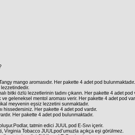
?
a Tangy mango aromasıdır. Her pakette 4 adet pod bulunmaktadır.
 lezzetindedir.
lı bitki özlü lezzetlerinin tadını çıkarın. Her pakette 4 adet pod 
k ve geleneksel mentol aroması verir. Her pakette 4 adet pod var
pikal meyvenin eşsiz lezzetini sunmaktadır.
nı hissedersiniz. Her pakette 4 adet pod vardır.
ardır. Her pakette 4 adet pod bulunmaktadır.
luşur.Podlar, tatmin edici JUUL pod E-Sıvı içerir.
i, Virginia Tobacco JUULpod’umuzla açıkça eşi görülmez.