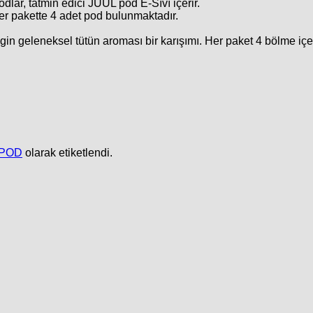
dlar, tatmin edici JUUL pod E-Sıvı içerir.
er pakette 4 adet pod bulunmaktadır.
in geleneksel tütün aroması bir karışımı. Her paket 4 bölme içer
 POD
olarak etiketlendi.