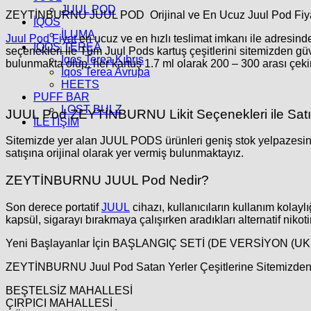
JUUL POD
ZEYTİNBURNU JUUL POD Orijinal ve En Ucuz Juul Pod Fiyatl
İQOS
İLUMA
Juul Pod Fiyat
en ucuz ve en hızlı teslimat imkanı ile adresi
IQOS TEREA
seçenekleri ile Tüm Juul Pods kartuş çeşitlerini sitemizden güv
İqos Terea Kıbrıs
bulunmakta olup, her kartuş 1.7 ml olarak 200 – 300 arası çek
İqos Terea Avrupa
HEETS
PUFF BAR
LOST BULZ
JUUL Pod ZEYTİNBURNU
Likit Seçenekleri ile Sat
İLETİŞİM
Sitemizde yer alan JUUL PODS ürünleri geniş stok yelpazesinde 
satışına orijinal olarak yer vermiş bulunmaktayız.
ZEYTİNBURNU
JUUL Pod Nedir?
Son derece portatif
JUUL
cihazı, kullanıcıların kullanım kolay
kapsül, sigarayı bırakmaya çalışırken aradıkları alternatif nikoti
Yeni Başlayanlar İçin BAŞLANGIÇ SETİ (DE VERSİYON (UK 
ZEYTİNBURNU Juul Pod Satan Yerler
Çeşitlerine Sitemizden
BEŞTELSİZ MAHALLESİ
ÇIRPICI MAHALLESİ