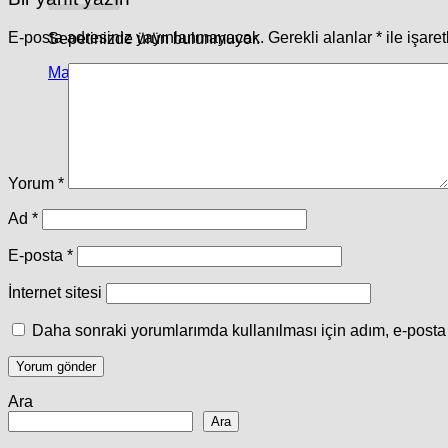
E-posta adresiniz yayınlanmayacak.
Gerekli alanlar
*
ile işare
Sepetinizde ürün bulunmuyor.
Mağazaya geri dön
Yorum
*
Ad
*
E-posta
*
İnternet sitesi
Daha sonraki yorumlarımda kullanılması için adım, e-posta 
Ara
Ara