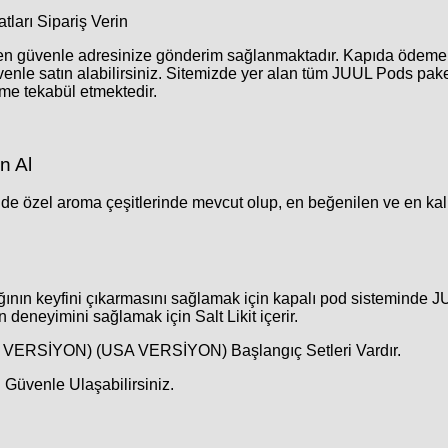
arı Sipariş Verin
nden güvenle adresinize gönderim sağlanmaktadır. Kapıda ödeme 
enle satın alabilirsiniz. Sitemizde yer alan tüm JUUL Pods paket
ime tekabül etmektedir.
ın Al
özel aroma çeşitlerinde mevcut olup, en beğenilen ve en kalitel
lığının keyfini çıkarmasını sağlamak için kapalı pod sisteminde J
n deneyimini sağlamak için Salt Likit içerir.
VERSİYON) (USA VERSİYON) Başlangıç Setleri Vardır.
 Güvenle Ulaşabilirsiniz.