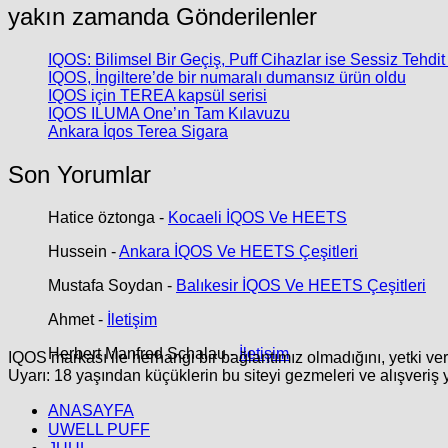
yakın zamanda Gönderilenler
IQOS: Bilimsel Bir Geçiş, Puff Cihazlar ise Sessiz Tehdit
IQOS, İngiltere’de bir numaralı dumansız ürün oldu
IQOS için TEREA kapsül serisi
IQOS ILUMA One’ın Tam Kılavuzu
Ankara İqos Terea Sigara
Son Yorumlar
Hatice öztonga
-
Kocaeli İQOS Ve HEETS
Hussein
-
Ankara İQOS Ve HEETS Çeşitleri
Mustafa Soydan
-
Balıkesir İQOS Ve HEETS Çeşitleri
Ahmet
-
İletişim
Herbert Manfred Schalau
-
İletişim
IQOS markası ile herhangi bir bağlantımız olmadığını, yetki ve
Uyarı: 18 yaşından küçüklerin bu siteyi gezmeleri ve alışveriş 
ANASAYFA
UWELL PUFF