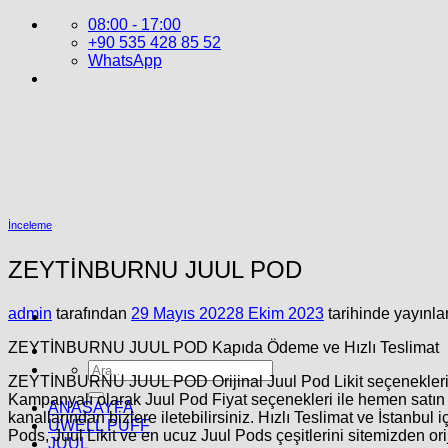
İçeriğe
08:00 - 17:00
atla
+90 535 428 85 52
WhatsApp
İnceleme
ZEYTİNBURNU JUUL POD
admin
tarafından
29 Mayıs 2022
8 Ekim 2023
tarihinde yayınla
ZEYTİNBURNU JUUL POD Kapıda Ödeme ve Hızlı Teslimat
Ara:
ZEYTİNBURNU JUUL POD
Orijinal
Juul Pod
Likit seçenekler
Kampanyalı olarak
Juul Pod Fiyat
seçenekleri ile hemen satın a
ANASAYFA
kanallarından bizlere iletebilirsiniz. Hızlı Teslimat ve İstanbul 
UWELL PUFF
Pods, Juul Likit ve en ucuz Juul Pods
çeşitlerini sitemizden o
JUUL