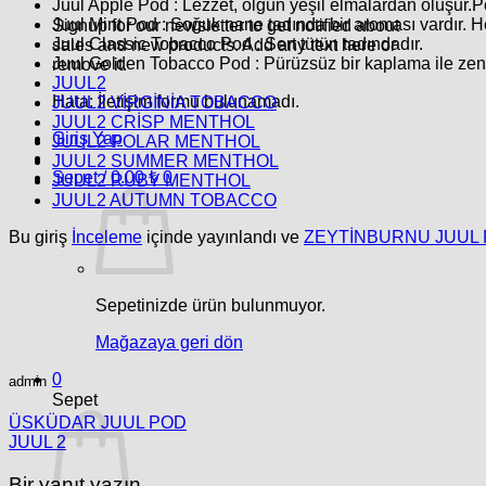
Juul Apple Pod :
Lezzet, olgun yeşil elmalardan oluşur.Po
Juul Mint Pod :
Soğuk nane tadında bir aroması vardır. H
Signup for our newsletter to get notified about
Juul Classic Tobacco Pod :
Sert tütün tadındadır.
sales and new products. Add any text here or
Juul Golden Tobacco Pod :
Pürüzsüz bir kaplama ile zeng
remove it.
JUUL2
Hata:
İletişim formu bulunamadı.
JUUL2 VİRGİNİA TOBACCO
JUUL2 CRİSP MENTHOL
Giriş Yap
JUUL2 POLAR MENTHOL
JUUL2 SUMMER MENTHOL
Sepet /
0.00
₺
0
JUUL2 RUBY MENTHOL
JUUL2 AUTUMN TOBACCO
Bu giriş
İnceleme
içinde yayınlandı ve
ZEYTİNBURNU JUUL
Sepetinizde ürün bulunmuyor.
Mağazaya geri dön
0
admin
Sepet
ÜSKÜDAR JUUL POD
JUUL 2
Bir yanıt yazın